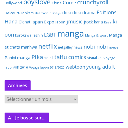
boyslove
crunchyroll
Corée
Bollywood
Chine
Editions
doki doki
drama
Delcourt-Tonkam
delitoon
disney+
Hana
jmusic
ki-
Japan Expo
Glenat
jrock
kana
Japon
Kaze
manga
oon
LGBT
Manga
kurokawa
lezhin
Manga & sport
netflix
nobi nobi
et chats
manhwa
netgalley
news
noeve
Pika
taifu comics
Panini manga
soleil
visual kei
Voyage
young adult
webtoon
Japon/HK 2016
Voyage Japon 2019/2020
Archives
A
r
c
A - Je bosse sur...
h
i