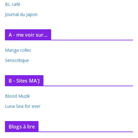
BL café
v
e
Journal du Japon
s
A - me voir sur...
Manga collec
Senscritique
B - Sites MA'J
Blood Muzik
Luna Sea for ever
Blogs à lire