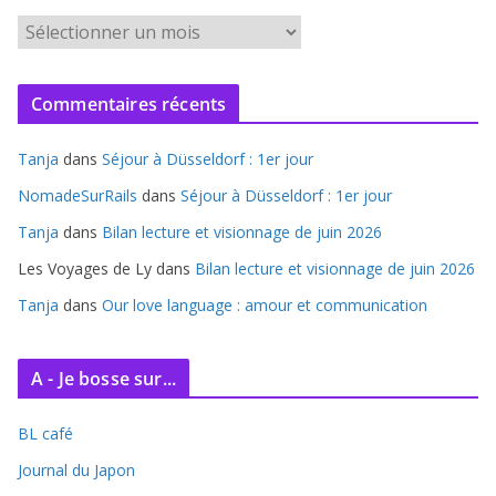
A
r
c
Commentaires récents
h
i
Tanja
dans
Séjour à Düsseldorf : 1er jour
v
e
NomadeSurRails
dans
Séjour à Düsseldorf : 1er jour
s
Tanja
dans
Bilan lecture et visionnage de juin 2026
Les Voyages de Ly
dans
Bilan lecture et visionnage de juin 2026
Tanja
dans
Our love language : amour et communication
A - Je bosse sur...
BL café
Journal du Japon