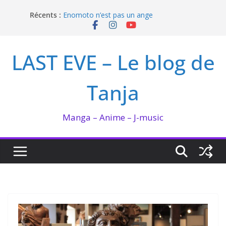
Passer
Récents :
Enomoto n’est pas un ange
au
QUEEN BEE enflamme le Bataclan
contenu
Bilan lecture et visionnage de juillet 2026
Ma collection BANANA FISH
LAST EVE – Le blog de
I’m not in love de Zeniko Sumiya
Tanja
Manga – Anime – J-music