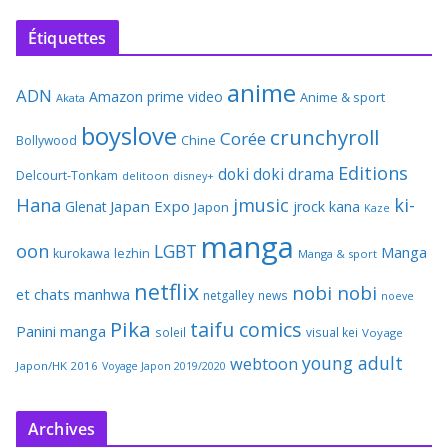
Étiquettes
anime
ADN
Amazon prime video
Anime & sport
Akata
boyslove
crunchyroll
Corée
Bollywood
Chine
Editions
doki doki
drama
Delcourt-Tonkam
delitoon
disney+
Hana
jmusic
ki-
Japan Expo
Glenat
jrock
kana
Japon
Kaze
manga
oon
LGBT
Manga
kurokawa
lezhin
Manga & sport
netflix
nobi nobi
et chats
manhwa
netgalley
news
noeve
Pika
taifu comics
Panini manga
soleil
visual kei
Voyage
young adult
webtoon
Japon/HK 2016
Voyage Japon 2019/2020
Archives