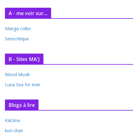
A - me voir sur...
Manga collec
Senscritique
B - Sites MA'J
Blood Muzik
Luna Sea for ever
Blogs à lire
Katzina
kuri-chan