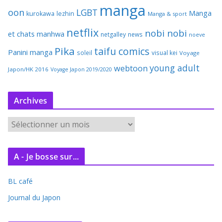
manga
oon
LGBT
Manga
kurokawa
lezhin
Manga & sport
netflix
nobi nobi
et chats
manhwa
netgalley
news
noeve
Pika
taifu comics
Panini manga
soleil
visual kei
Voyage
young adult
webtoon
Japon/HK 2016
Voyage Japon 2019/2020
Archives
A
r
c
A - Je bosse sur...
h
i
BL café
v
e
Journal du Japon
s