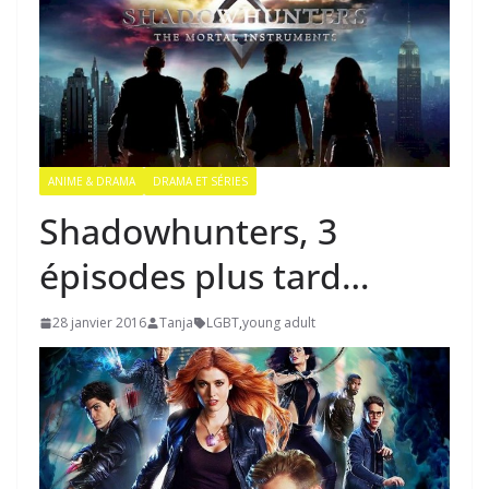
ANIME & DRAMA
DRAMA ET SÉRIES
Shadowhunters, 3
épisodes plus tard…
28 janvier 2016
Tanja
LGBT
,
young adult