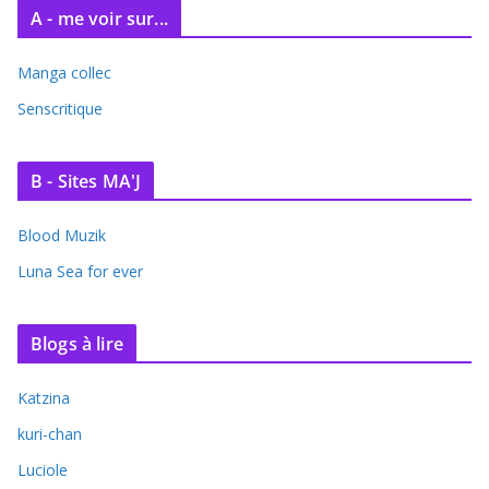
A - me voir sur...
Manga collec
Senscritique
B - Sites MA'J
Blood Muzik
Luna Sea for ever
Blogs à lire
Katzina
kuri-chan
Luciole