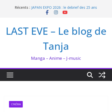
Passer
Récents :
JAPAN EXPO 2026 : le debrief des 25 ans
au
Bilan lecture et visionnage de juillet 2026
contenu
Ma collection BANANA FISH
I’m not in love de Zeniko Sumiya
LAST EVE – Le blog de
Enomoto n’est pas un ange
Tanja
Manga – Anime – J-music
CINÉMA