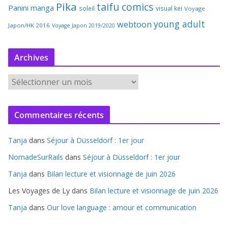
Pika
taifu comics
Panini manga
soleil
visual kei
Voyage
young adult
webtoon
Japon/HK 2016
Voyage Japon 2019/2020
Archives
A
r
c
Commentaires récents
h
i
Tanja
dans
Séjour à Düsseldorf : 1er jour
v
e
NomadeSurRails
dans
Séjour à Düsseldorf : 1er jour
s
Tanja
dans
Bilan lecture et visionnage de juin 2026
Les Voyages de Ly
dans
Bilan lecture et visionnage de juin 2026
Tanja
dans
Our love language : amour et communication