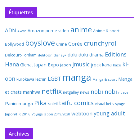
Étiquettes
anime
ADN
Amazon prime video
Anime & sport
Akata
boyslove
crunchyroll
Corée
Bollywood
Chine
Editions
doki doki
drama
Delcourt-Tonkam
delitoon
disney+
Hana
jmusic
ki-
Japan Expo
Glenat
jrock
kana
Japon
Kaze
manga
oon
LGBT
Manga
kurokawa
lezhin
Manga & sport
netflix
nobi nobi
et chats
manhwa
netgalley
news
noeve
Pika
taifu comics
Panini manga
soleil
visual kei
Voyage
young adult
webtoon
Japon/HK 2016
Voyage Japon 2019/2020
Archives