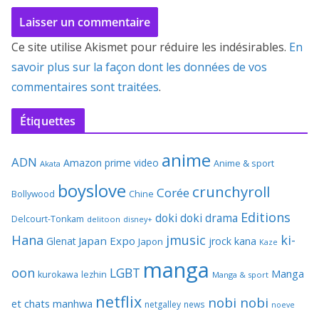
Ce site utilise Akismet pour réduire les indésirables.
En
savoir plus sur la façon dont les données de vos
commentaires sont traitées
.
Étiquettes
anime
ADN
Amazon prime video
Anime & sport
Akata
boyslove
crunchyroll
Corée
Bollywood
Chine
Editions
doki doki
drama
Delcourt-Tonkam
delitoon
disney+
Hana
jmusic
ki-
Japan Expo
Glenat
jrock
kana
Japon
Kaze
manga
oon
LGBT
Manga
kurokawa
lezhin
Manga & sport
netflix
nobi nobi
et chats
manhwa
netgalley
news
noeve