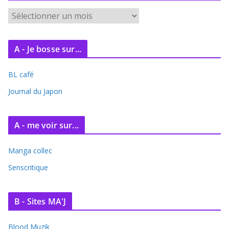
A
r
c
A - Je bosse sur...
h
i
BL café
v
e
Journal du Japon
s
A - me voir sur...
Manga collec
Senscritique
B - Sites MA'J
Blood Muzik