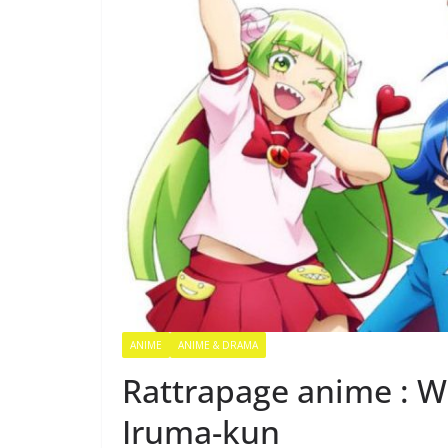
ANIME
ANIME & DRAMA
Rattrapage anime : 
Iruma-kun