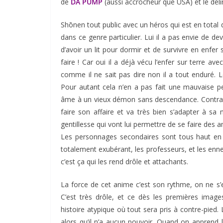
de
DA PUMP
(aussi accrocheur que USA) et le dél
Shōnen tout public avec un héros qui est en total
dans ce genre particulier. Lui il a pas envie de de
d’avoir un lit pour dormir et de survivre en enfer s
faire ! Car oui il a déjà vécu l’enfer sur terre av
comme il ne sait pas dire non il a tout enduré. L
Pour autant cela n’en a pas fait une mauvaise 
âme à un vieux démon sans descendance. Contrair
faire son affaire et va très bien s’adapter à sa 
gentillesse qui vont lui permettre de se faire des a
Les personnages secondaires sont tous haut en 
totalement exubérant, les professeurs, et les en
c’est ça qui les rend drôle et attachants.
La force de cet anime c’est son rythme, on ne s’e
C’est très drôle, et ce dès les premières imag
histoire atypique où tout sera pris à contre-pie
alors qu’il n’a aucun pouvoir. Quand on apprend l