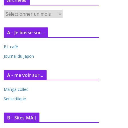
Archives
A
r
c
A - Je bosse sur...
h
i
BL café
v
e
Journal du Japon
s
A - me voir sur...
Manga collec
Senscritique
B - Sites MA'J