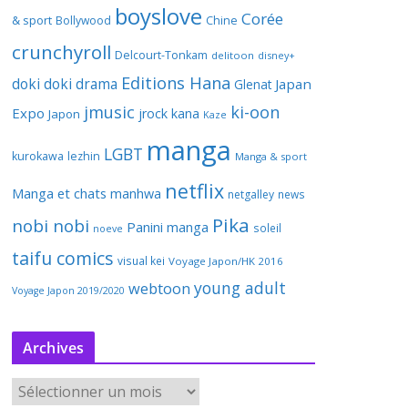
boyslove
Corée
& sport
Bollywood
Chine
crunchyroll
Delcourt-Tonkam
delitoon
disney+
Editions Hana
doki doki
drama
Japan
Glenat
jmusic
ki-oon
Expo
jrock
kana
Japon
Kaze
manga
LGBT
kurokawa
lezhin
Manga & sport
netflix
Manga et chats
manhwa
netgalley
news
Pika
nobi nobi
Panini manga
soleil
noeve
taifu comics
visual kei
Voyage Japon/HK 2016
young adult
webtoon
Voyage Japon 2019/2020
Archives
A