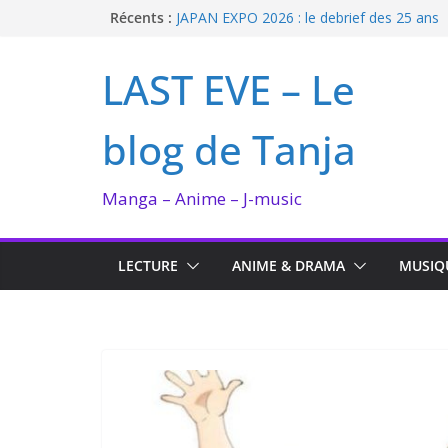
Passer
Récents :
JAPAN EXPO 2026 : le debrief des 25 ans
Bilan lecture et visionnage de juillet 2026
au
Ma collection BANANA FISH
contenu
LAST EVE – Le
I’m not in love de Zeniko Sumiya
Enomoto n’est pas un ange
blog de Tanja
Manga – Anime – J-music
LECTURE
ANIME & DRAMA
MUSIQ