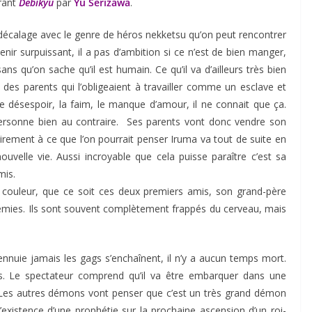
irant
Debikyū
par
Yū Serizawa
.
 décalage avec le genre de héros nekketsu qu’on peut rencontrer
venir surpuissant, il a pas d’ambition si ce n’est de bien manger,
ans qu’on sache qu’il est humain. Ce qu’il va d’ailleurs très bien
ec des parents qui l’obligeaient à travailler comme un esclave et
e désespoir, la faim, le manque d’amour, il ne connait que ça.
personne bien au contraire. Ses parents vont donc vendre son
ement à ce que l’on pourrait penser Iruma va tout de suite en
nouvelle vie. Aussi incroyable que cela puisse paraître c’est sa
mis.
couleur, que ce soit ces deux premiers amis, son grand-père
nemies. Ils sont souvent complètement frappés du cerveau, mais
nnuie jamais les gags s’enchaînent, il n’y a aucun temps mort.
es. Le spectateur comprend qu’il va être embarquer dans une
d. Les autres démons vont penser que c’est un très grand démon
’existence d’une prophétie sur la prochaine ascension d’un roi-