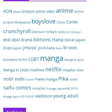
anime
ADN
Amazon prime video
Anime
Akata
boyslove
Corée
& sport
Bollywood
Chine
crunchyroll
Delcourt-Tonkam
delitoon
disney+
Editions Hana
doki doki
drama
Japan
Glenat
jmusic
ki-oon
Expo
jrock
kana
Japon
Kaze
manga
LGBT
kurokawa
lezhin
Manga & sport
netflix
Manga et chats
manhwa
netgalley
news
Pika
nobi nobi
Panini manga
soleil
noeve
taifu comics
visual kei
Voyage Japon/HK 2016
young adult
webtoon
Voyage Japon 2019/2020