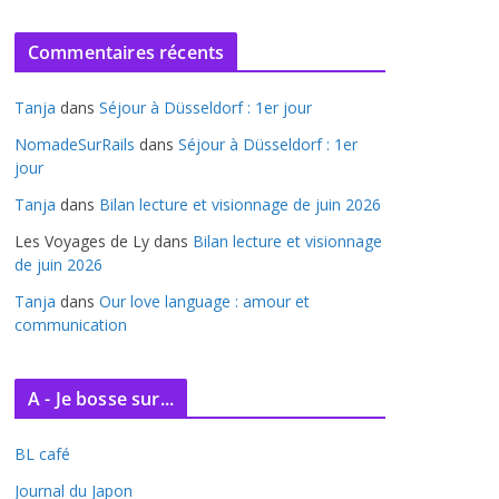
r
c
Commentaires récents
h
i
Tanja
dans
Séjour à Düsseldorf : 1er jour
v
e
NomadeSurRails
dans
Séjour à Düsseldorf : 1er
jour
s
Tanja
dans
Bilan lecture et visionnage de juin 2026
Les Voyages de Ly
dans
Bilan lecture et visionnage
de juin 2026
Tanja
dans
Our love language : amour et
communication
A - Je bosse sur...
BL café
Journal du Japon