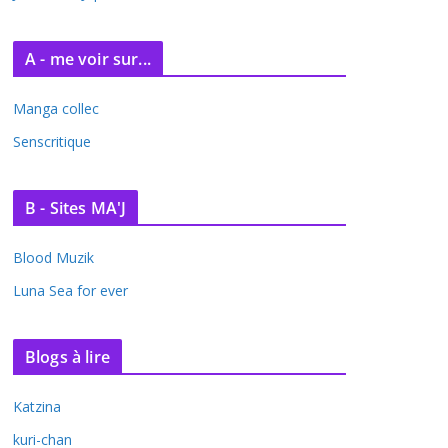
A - me voir sur...
Manga collec
Senscritique
B - Sites MA'J
Blood Muzik
Luna Sea for ever
Blogs à lire
Katzina
kuri-chan