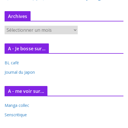
Archives
A
r
c
A - Je bosse sur...
h
i
BL café
v
e
Journal du Japon
s
A - me voir sur...
Manga collec
Senscritique