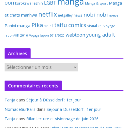
manga
oon
LGBT
Manga
kurokawa
lezhin
Manga & sport
netflix
nobi nobi
et chats
manhwa
netgalley
news
noeve
Pika
taifu comics
Panini manga
soleil
visual kei
Voyage
young adult
webtoon
Japon/HK 2016
Voyage Japon 2019/2020
Archives
A
r
c
Commentaires récents
h
i
Tanja
dans
Séjour à Düsseldorf : 1er jour
v
e
NomadeSurRails
dans
Séjour à Düsseldorf : 1er jour
s
Tanja
dans
Bilan lecture et visionnage de juin 2026