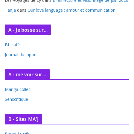
Les Voyages de Ly
dans
Bilan lecture et visionnage de juin 2026
Tanja
dans
Our love language : amour et communication
A - Je bosse sur...
BL café
Journal du Japon
A - me voir sur...
Manga collec
Senscritique
B - Sites MA'J
Blood Muzik