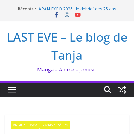
Passer
Récents :
JAPAN EXPO 2026 : le debrief des 25 ans
au
Bilan lecture et visionnage de juillet 2026
contenu
Ma collection BANANA FISH
I’m not in love de Zeniko Sumiya
LAST EVE – Le blog de
Enomoto n’est pas un ange
Tanja
Manga – Anime – J-music
ANIME & DRAMA
DRAMA ET SÉRIES