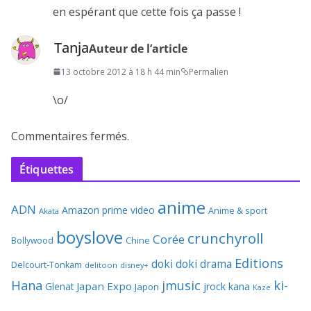
en espérant que cette fois ça passe !
Tanja
Auteur de l’article
13 octobre 2012 à 18 h 44 min
Permalien
\o/
Commentaires fermés.
Étiquettes
anime
ADN
Amazon prime video
Anime & sport
Akata
boyslove
crunchyroll
Corée
Bollywood
Chine
Editions
doki doki
drama
Delcourt-Tonkam
delitoon
disney+
Hana
jmusic
ki-
Japan Expo
Glenat
jrock
kana
Japon
Kaze