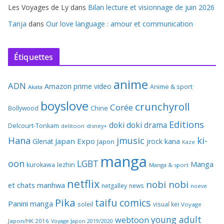
Les Voyages de Ly
dans
Bilan lecture et visionnage de juin 2026
Tanja
dans
Our love language : amour et communication
Étiquettes
anime
ADN
Amazon prime video
Anime & sport
Akata
boyslove
crunchyroll
Corée
Bollywood
Chine
Editions
doki doki
drama
Delcourt-Tonkam
delitoon
disney+
Hana
jmusic
ki-
Japan Expo
Glenat
jrock
kana
Japon
Kaze
manga
oon
LGBT
Manga
kurokawa
lezhin
Manga & sport
netflix
nobi nobi
et chats
manhwa
netgalley
news
noeve
Pika
taifu comics
Panini manga
soleil
visual kei
Voyage
young adult
webtoon
Japon/HK 2016
Voyage Japon 2019/2020