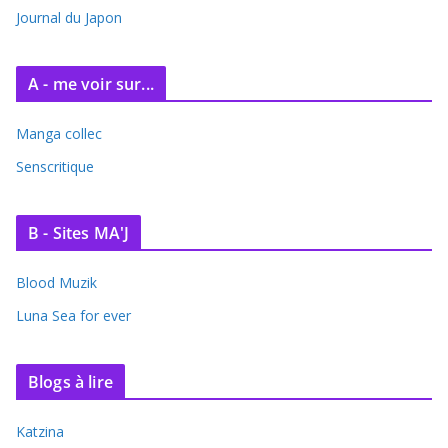
e
Journal du Japon
s
A - me voir sur...
Manga collec
Senscritique
B - Sites MA'J
Blood Muzik
Luna Sea for ever
Blogs à lire
Katzina