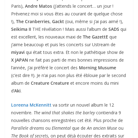
Paris),
Andre Matos
(j’attends le concert… un jour !
Prévenez moi si vous êtes au courant de quelque chose
!),
The Cranberries
,
Gackt
(oui, même si j’ai pas aimé !),
Seikima II
THE révélation ! Mais aussi l’album de
SADS
qui
est excellent, les nouveaux maxi de
The GazettE
que
j’aime beaucoup et puis les concerts sur Ustream de
miyavi
qui était tous extra. Et non le pathétique show de
X JAPAN
ne fait pas parti de mes bonnes impressions de
l’année, j’ai préféré le concert des
Morning Musume
(c’est dire !!). Je n’ai pas non plus été éblouie par le second
album de
Creature Creature
et encore moins du mini
d’
Aki
.
Loreena McKennitt
va sortir un nouvel album le 12
novembre.
The wind that shakes the barley
contiendra 9
nouvelles chansons enregistrées cet été. Plus proche de
Parallele dreams
ou
Elemental
que de
An ancien Muse
ou
The Book of secrets
, on peut déjà écouter des extraits sur