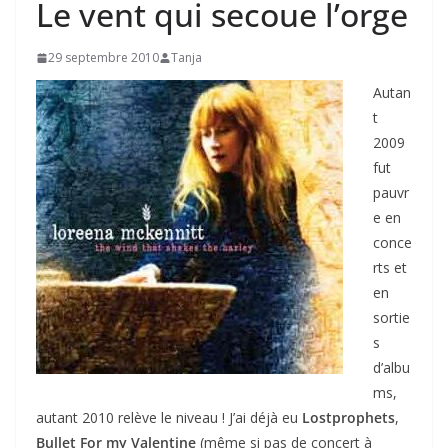
Le vent qui secoue l’orge
29 septembre 2010
Tanja
Autan
t
2009
fut
pauvr
e en
conce
rts et
en
sortie
s
d’albu
ms,
autant 2010 relève le niveau ! J’ai déjà eu
Lostprophets
,
Bullet For my Valentine
(même si pas de concert à