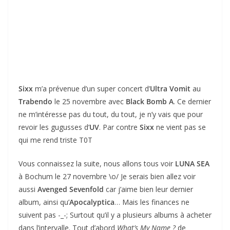
Sixx
m’a prévenue d’un super concert d’
Ultra Vomit
au
Trabendo
le 25 novembre avec
Black Bomb A
. Ce dernier
ne m’intéresse pas du tout, du tout, je n’y vais que pour
revoir les gugusses d’
UV
. Par contre
Sixx
ne vient pas se
qui me rend triste T0T
Vous connaissez la suite, nous allons tous voir
LUNA SEA
à Bochum le 27 novembre \o/ Je serais bien allez voir
aussi
Avenged Sevenfold
car j’aime bien leur dernier
album, ainsi qu’
Apocalyptica
… Mais les finances ne
suivent pas -_-; Surtout qu’il y a plusieurs albums à acheter
dans l’intervalle. Tout d’abord
What’s My Name ?
de