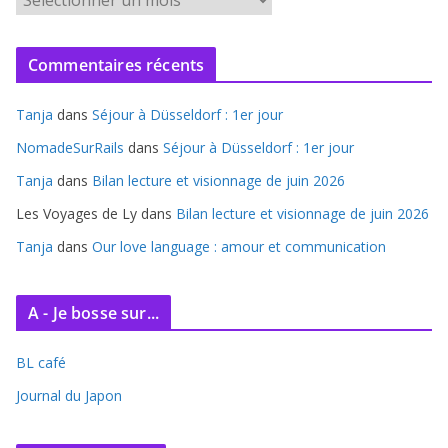
r
c
Commentaires récents
h
i
Tanja
dans
Séjour à Düsseldorf : 1er jour
v
e
NomadeSurRails
dans
Séjour à Düsseldorf : 1er jour
s
Tanja
dans
Bilan lecture et visionnage de juin 2026
Les Voyages de Ly
dans
Bilan lecture et visionnage de juin 2026
Tanja
dans
Our love language : amour et communication
A - Je bosse sur...
BL café
Journal du Japon