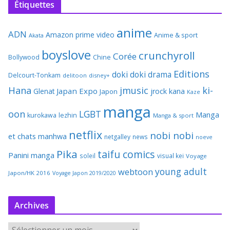
Étiquettes
anime
ADN
Amazon prime video
Anime & sport
Akata
boyslove
crunchyroll
Corée
Bollywood
Chine
Editions
doki doki
drama
Delcourt-Tonkam
delitoon
disney+
Hana
jmusic
ki-
Japan Expo
Glenat
jrock
kana
Japon
Kaze
manga
oon
LGBT
Manga
kurokawa
lezhin
Manga & sport
netflix
nobi nobi
et chats
manhwa
netgalley
news
noeve
Pika
taifu comics
Panini manga
soleil
visual kei
Voyage
young adult
webtoon
Japon/HK 2016
Voyage Japon 2019/2020
Archives
A