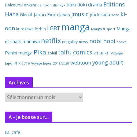
Editions
doki doki
drama
Delcourt-Tonkam
delitoon
disney+
Hana
jmusic
ki-
Japan Expo
Glenat
jrock
kana
Japon
Kaze
manga
oon
LGBT
Manga
kurokawa
lezhin
Manga & sport
netflix
nobi nobi
et chats
manhwa
netgalley
news
noeve
Pika
taifu comics
Panini manga
soleil
visual kei
Voyage
young adult
webtoon
Japon/HK 2016
Voyage Japon 2019/2020
Archives
A
r
c
A - Je bosse sur...
h
i
BL café
v