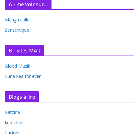
A - me voir sur...
Manga collec
Senscritique
B - Sites MA'J
Blood Muzik
Luna Sea for ever
Blogs à lire
Katzina
kuri-chan
Luciole