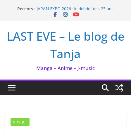
Passer
Récents :
JAPAN EXPO 2026 : le debrief des 25 ans
au
Bilan lecture et visionnage de juillet 2026
contenu
Ma collection BANANA FISH
I’m not in love de Zeniko Sumiya
LAST EVE – Le blog de
Enomoto n’est pas un ange
Tanja
Manga – Anime – J-music
MUSIQUE