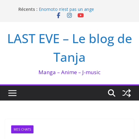
Passer
I’m not in love de Zeniko Sumiya
Récents :
Enomoto n’est pas un ange
au
QUEEN BEE enflamme le Bataclan
contenu
Bilan lecture et visionnage de juillet 2026
Ma collection BANANA FISH
LAST EVE – Le blog de
Tanja
Manga – Anime – J-music
MES CHATS