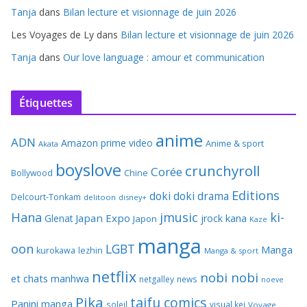
Tanja
dans
Bilan lecture et visionnage de juin 2026
Les Voyages de Ly
dans
Bilan lecture et visionnage de juin 2026
Tanja
dans
Our love language : amour et communication
Étiquettes
anime
ADN
Amazon prime video
Anime & sport
Akata
boyslove
crunchyroll
Corée
Bollywood
Chine
Editions
doki doki
drama
Delcourt-Tonkam
delitoon
disney+
Hana
jmusic
ki-
Japan Expo
Glenat
jrock
kana
Japon
Kaze
manga
oon
LGBT
Manga
kurokawa
lezhin
Manga & sport
netflix
nobi nobi
et chats
manhwa
netgalley
news
noeve
Pika
taifu comics
Panini manga
soleil
visual kei
Voyage