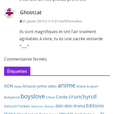
Ghostcat
21 janvier 2010 à 11 h 27 min
Permalien
Ils sont magnifiques et ont l’air vraiment
agréables à vivre, tu es une sacrée veinarde
^___^
Commentaires fermés.
Étiquettes
anime
ADN
Amazon prime video
Anime & sport
Akata
boyslove
crunchyroll
Corée
Bollywood
Chine
Editions
doki doki
drama
Delcourt-Tonkam
delitoon
disney+
Hana
jmusic
ki-
Japan Expo