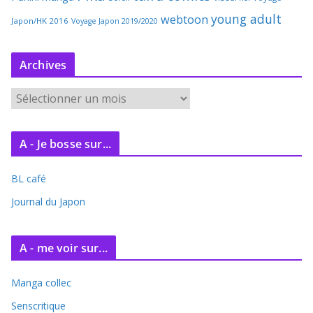
young adult
webtoon
Japon/HK 2016
Voyage Japon 2019/2020
Archives
A
r
c
A - Je bosse sur...
h
i
BL café
v
e
Journal du Japon
s
A - me voir sur...
Manga collec
Senscritique