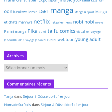
Glenat
jrock
kana
Japon
Kaze
manga
oon
LGBT
Manga
kurokawa
lezhin
Manga & sport
netflix
nobi nobi
et chats
manhwa
netgalley
news
noeve
Pika
taifu comics
Panini manga
soleil
visual kei
Voyage
young adult
webtoon
Japon/HK 2016
Voyage Japon 2019/2020
Archives
A
r
c
Commentaires récents
h
i
Tanja
dans
Séjour à Düsseldorf : 1er jour
v
e
NomadeSurRails
dans
Séjour à Düsseldorf : 1er jour
s