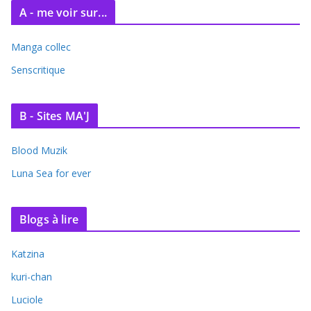
A - me voir sur...
Manga collec
Senscritique
B - Sites MA'J
Blood Muzik
Luna Sea for ever
Blogs à lire
Katzina
kuri-chan
Luciole