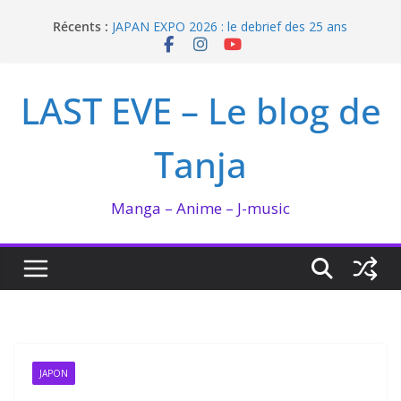
Passer
Récents :
JAPAN EXPO 2026 : le debrief des 25 ans
au
Bilan lecture et visionnage de juillet 2026
contenu
Ma collection BANANA FISH
I’m not in love de Zeniko Sumiya
LAST EVE – Le blog de
Enomoto n’est pas un ange
Tanja
Manga – Anime – J-music
JAPON