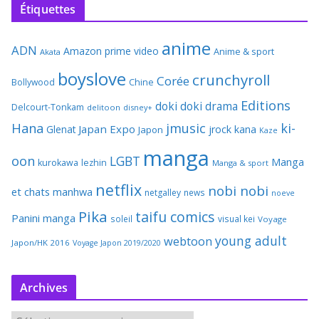
Étiquettes
anime
ADN
Amazon prime video
Anime & sport
Akata
boyslove
crunchyroll
Corée
Bollywood
Chine
Editions
doki doki
drama
Delcourt-Tonkam
delitoon
disney+
Hana
jmusic
ki-
Japan Expo
Glenat
jrock
kana
Japon
Kaze
manga
oon
LGBT
Manga
kurokawa
lezhin
Manga & sport
netflix
nobi nobi
et chats
manhwa
netgalley
news
noeve
Pika
taifu comics
Panini manga
soleil
visual kei
Voyage
young adult
webtoon
Japon/HK 2016
Voyage Japon 2019/2020
Archives