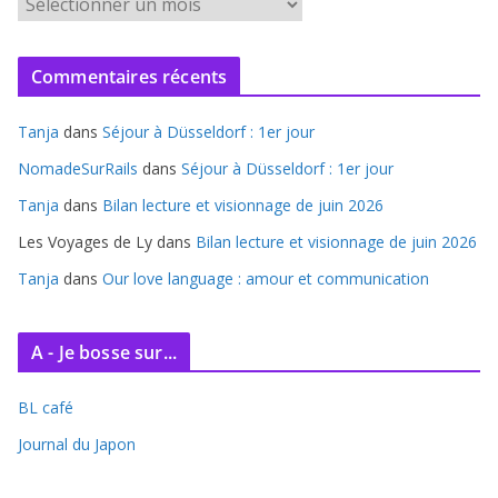
A
r
c
Commentaires récents
h
i
Tanja
dans
Séjour à Düsseldorf : 1er jour
v
e
NomadeSurRails
dans
Séjour à Düsseldorf : 1er jour
s
Tanja
dans
Bilan lecture et visionnage de juin 2026
Les Voyages de Ly
dans
Bilan lecture et visionnage de juin 2026
Tanja
dans
Our love language : amour et communication
A - Je bosse sur...
BL café
Journal du Japon