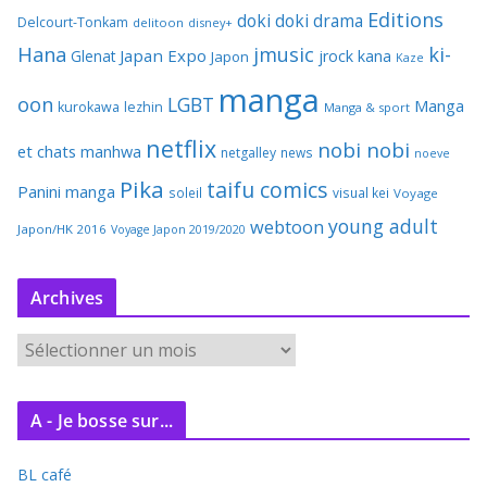
Editions
doki doki
drama
Delcourt-Tonkam
delitoon
disney+
Hana
jmusic
ki-
Japan Expo
Glenat
jrock
kana
Japon
Kaze
manga
oon
LGBT
Manga
kurokawa
lezhin
Manga & sport
netflix
nobi nobi
et chats
manhwa
netgalley
news
noeve
Pika
taifu comics
Panini manga
soleil
visual kei
Voyage
young adult
webtoon
Japon/HK 2016
Voyage Japon 2019/2020
Archives
A
r
c
A - Je bosse sur...
h
i
BL café
v