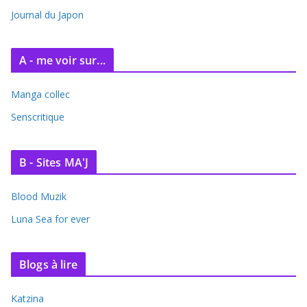
e
Journal du Japon
s
A - me voir sur...
Manga collec
Senscritique
B - Sites MA'J
Blood Muzik
Luna Sea for ever
Blogs à lire
Katzina