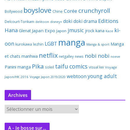
boyslove
crunchyroll
Corée
Bollywood
Chine
Editions
doki doki
drama
Delcourt-Tonkam
delitoon
disney+
Hana
jmusic
ki-
Japan Expo
Glenat
jrock
kana
Japon
Kaze
manga
oon
LGBT
Manga
kurokawa
lezhin
Manga & sport
netflix
nobi nobi
et chats
manhwa
netgalley
news
noeve
Pika
taifu comics
Panini manga
soleil
visual kei
Voyage
young adult
webtoon
Japon/HK 2016
Voyage Japon 2019/2020
Archives
A
r
c
A - Je bosse sur...
h