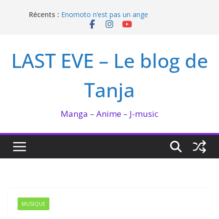
Passer
Récents :
Enomoto n’est pas un ange
au
QUEEN BEE enflamme le Bataclan
contenu
Bilan lecture et visionnage de juillet 2026
Ma collection BANANA FISH
LAST EVE – Le blog de
I’m not in love de Zeniko Sumiya
Tanja
Manga – Anime – J-music
MUSIQUE