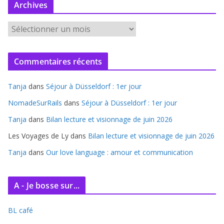
Archives
A
r
c
Commentaires récents
h
i
Tanja
dans
Séjour à Düsseldorf : 1er jour
v
e
NomadeSurRails
dans
Séjour à Düsseldorf : 1er jour
s
Tanja
dans
Bilan lecture et visionnage de juin 2026
Les Voyages de Ly
dans
Bilan lecture et visionnage de juin 2026
Tanja
dans
Our love language : amour et communication
A - Je bosse sur...
BL café