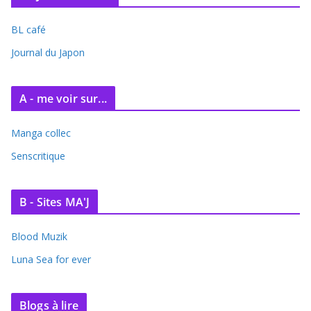
i
BL café
v
e
Journal du Japon
s
A - me voir sur...
Manga collec
Senscritique
B - Sites MA'J
Blood Muzik
Luna Sea for ever
Blogs à lire