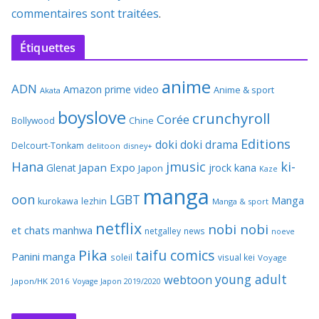
commentaires sont traitées
.
Étiquettes
anime
ADN
Amazon prime video
Anime & sport
Akata
boyslove
crunchyroll
Corée
Bollywood
Chine
Editions
doki doki
drama
Delcourt-Tonkam
delitoon
disney+
Hana
jmusic
ki-
Japan Expo
Glenat
jrock
kana
Japon
Kaze
manga
oon
LGBT
Manga
kurokawa
lezhin
Manga & sport
netflix
nobi nobi
et chats
manhwa
netgalley
news
noeve
Pika
taifu comics
Panini manga
soleil
visual kei
Voyage
young adult
webtoon
Japon/HK 2016
Voyage Japon 2019/2020