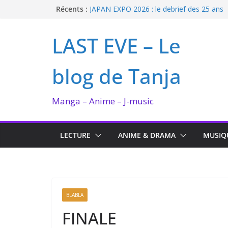
Passer
Récents :
JAPAN EXPO 2026 : le debrief des 25 ans
Bilan lecture et visionnage de juillet 2026
au
Ma collection BANANA FISH
contenu
LAST EVE – Le
I’m not in love de Zeniko Sumiya
Enomoto n’est pas un ange
blog de Tanja
Manga – Anime – J-music
LECTURE
ANIME & DRAMA
MUSIQ
BLABLA
FINALE