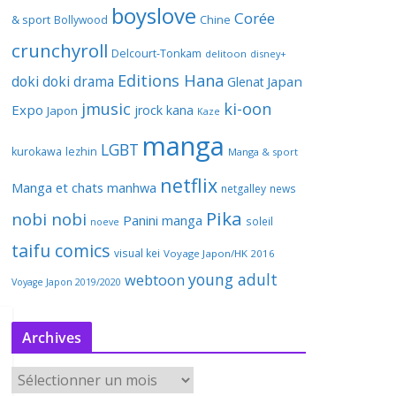
boyslove
Corée
& sport
Bollywood
Chine
crunchyroll
Delcourt-Tonkam
delitoon
disney+
Editions Hana
doki doki
drama
Japan
Glenat
jmusic
ki-oon
Expo
jrock
kana
Japon
Kaze
manga
LGBT
kurokawa
lezhin
Manga & sport
netflix
Manga et chats
manhwa
netgalley
news
Pika
nobi nobi
Panini manga
soleil
noeve
taifu comics
visual kei
Voyage Japon/HK 2016
young adult
webtoon
Voyage Japon 2019/2020
Archives
A