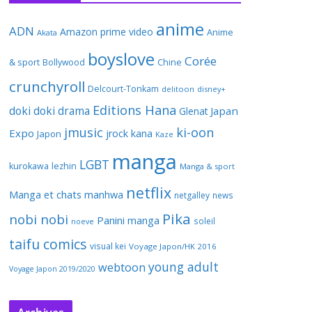
anime
ADN
Amazon prime video
Anime
Akata
boyslove
Corée
& sport
Bollywood
Chine
crunchyroll
Delcourt-Tonkam
delitoon
disney+
Editions Hana
doki doki
drama
Japan
Glenat
jmusic
ki-oon
Expo
jrock
kana
Japon
Kaze
manga
LGBT
kurokawa
lezhin
Manga & sport
netflix
Manga et chats
manhwa
netgalley
news
Pika
nobi nobi
Panini manga
soleil
noeve
taifu comics
visual kei
Voyage Japon/HK 2016
young adult
webtoon
Voyage Japon 2019/2020