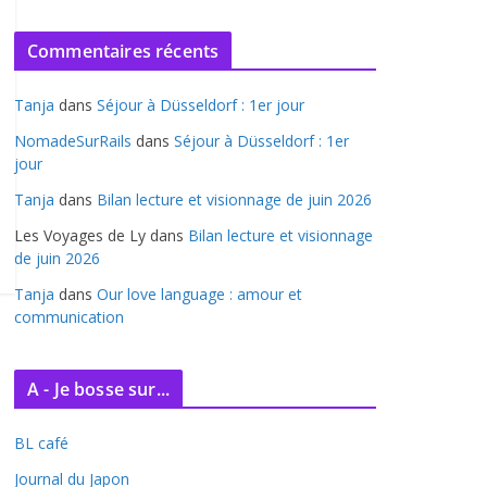
r
c
Commentaires récents
h
i
Tanja
dans
Séjour à Düsseldorf : 1er jour
v
e
NomadeSurRails
dans
Séjour à Düsseldorf : 1er
jour
s
Tanja
dans
Bilan lecture et visionnage de juin 2026
Les Voyages de Ly
dans
Bilan lecture et visionnage
de juin 2026
Tanja
dans
Our love language : amour et
communication
A - Je bosse sur...
BL café
Journal du Japon