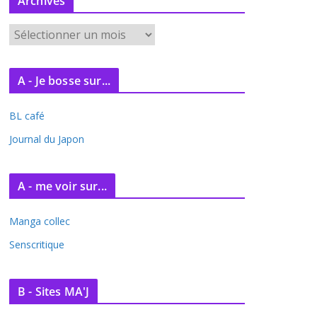
Archives
A
r
c
A - Je bosse sur...
h
i
BL café
v
e
Journal du Japon
s
A - me voir sur...
Manga collec
Senscritique
B - Sites MA'J