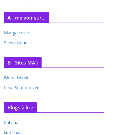
A - me voir sur...
Manga collec
Senscritique
B - Sites MA'J
Blood Muzik
Luna Sea for ever
Blogs à lire
Katzina
kuri-chan