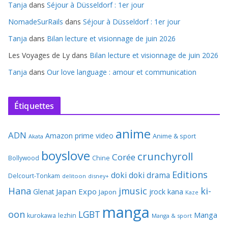
Tanja
dans
Séjour à Düsseldorf : 1er jour
NomadeSurRails
dans
Séjour à Düsseldorf : 1er jour
Tanja
dans
Bilan lecture et visionnage de juin 2026
Les Voyages de Ly
dans
Bilan lecture et visionnage de juin 2026
Tanja
dans
Our love language : amour et communication
Étiquettes
anime
ADN
Amazon prime video
Anime & sport
Akata
boyslove
crunchyroll
Corée
Bollywood
Chine
Editions
doki doki
drama
Delcourt-Tonkam
delitoon
disney+
Hana
jmusic
ki-
Japan Expo
Glenat
jrock
kana
Japon
Kaze
manga
oon
LGBT
Manga
kurokawa
lezhin
Manga & sport