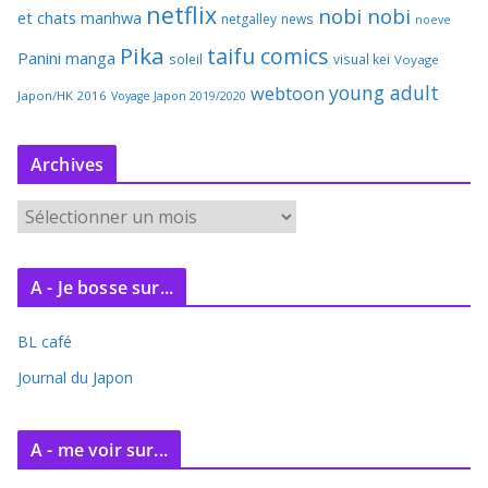
netflix
nobi nobi
et chats
manhwa
netgalley
news
noeve
Pika
taifu comics
Panini manga
soleil
visual kei
Voyage
young adult
webtoon
Japon/HK 2016
Voyage Japon 2019/2020
Archives
A
r
c
A - Je bosse sur...
h
i
BL café
v
e
Journal du Japon
s
A - me voir sur...