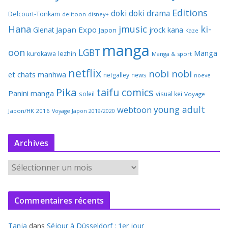
Editions
doki doki
drama
Delcourt-Tonkam
delitoon
disney+
Hana
jmusic
ki-
Japan Expo
Glenat
jrock
kana
Japon
Kaze
manga
oon
LGBT
Manga
kurokawa
lezhin
Manga & sport
netflix
nobi nobi
et chats
manhwa
netgalley
news
noeve
Pika
taifu comics
Panini manga
soleil
visual kei
Voyage
young adult
webtoon
Japon/HK 2016
Voyage Japon 2019/2020
Archives
A
r
c
Commentaires récents
h
i
Tanja
dans
Séjour à Düsseldorf : 1er jour