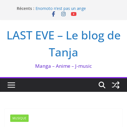
Passer
Récents :
Enomoto n’est pas un ange
au
QUEEN BEE enflamme le Bataclan
contenu
Bilan lecture et visionnage de juillet 2026
Ma collection BANANA FISH
LAST EVE – Le blog de
I’m not in love de Zeniko Sumiya
Tanja
Manga – Anime – J-music
MUSIQUE