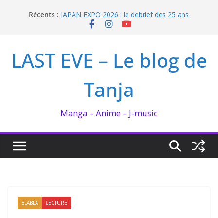
Passer
Récents :
JAPAN EXPO 2026 : le debrief des 25 ans
au
Bilan lecture et visionnage de juillet 2026
contenu
Ma collection BANANA FISH
I’m not in love de Zeniko Sumiya
LAST EVE – Le blog de
Enomoto n’est pas un ange
Tanja
Manga – Anime – J-music
BLABLA
LECTURE