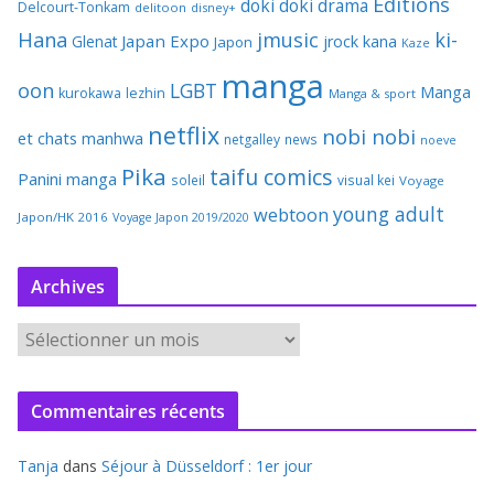
Editions
doki doki
drama
Delcourt-Tonkam
delitoon
disney+
Hana
jmusic
ki-
Japan Expo
Glenat
jrock
kana
Japon
Kaze
manga
oon
LGBT
Manga
kurokawa
lezhin
Manga & sport
netflix
nobi nobi
et chats
manhwa
netgalley
news
noeve
Pika
taifu comics
Panini manga
soleil
visual kei
Voyage
young adult
webtoon
Japon/HK 2016
Voyage Japon 2019/2020
Archives
A
r
c
Commentaires récents
h
i
Tanja
dans
Séjour à Düsseldorf : 1er jour
v