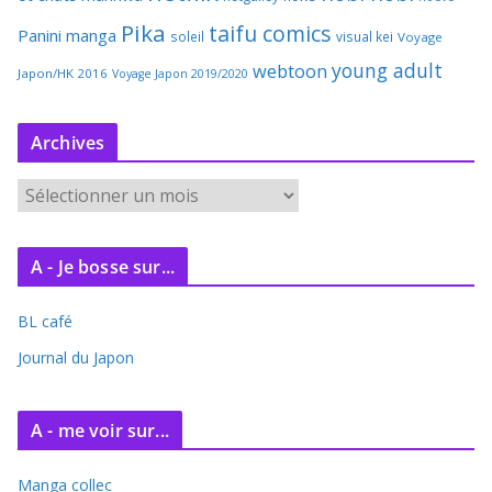
Pika
taifu comics
Panini manga
soleil
visual kei
Voyage
young adult
webtoon
Japon/HK 2016
Voyage Japon 2019/2020
Archives
A
r
c
A - Je bosse sur...
h
i
BL café
v
e
Journal du Japon
s
A - me voir sur...
Manga collec