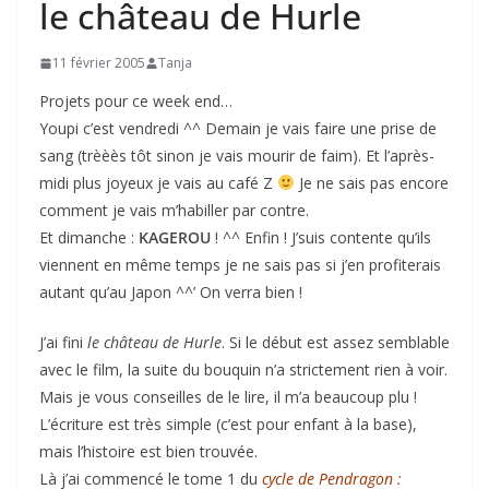
le château de Hurle
11 février 2005
Tanja
Projets pour ce week end…
Youpi c’est vendredi ^^ Demain je vais faire une prise de
sang (trèèès tôt sinon je vais mourir de faim). Et l’après-
midi plus joyeux je vais au café Z
Je ne sais pas encore
comment je vais m’habiller par contre.
Et dimanche :
KAGEROU
! ^^ Enfin ! J’suis contente qu’ils
viennent en même temps je ne sais pas si j’en profiterais
autant qu’au Japon ^^’ On verra bien !
J’ai fini
le château de Hurle
. Si le début est assez semblable
avec le film, la suite du bouquin n’a strictement rien à voir.
Mais je vous conseilles de le lire, il m’a beaucoup plu !
L’écriture est très simple (c’est pour enfant à la base),
mais l’histoire est bien trouvée.
Là j’ai commencé le tome 1 du
cycle de Pendragon :