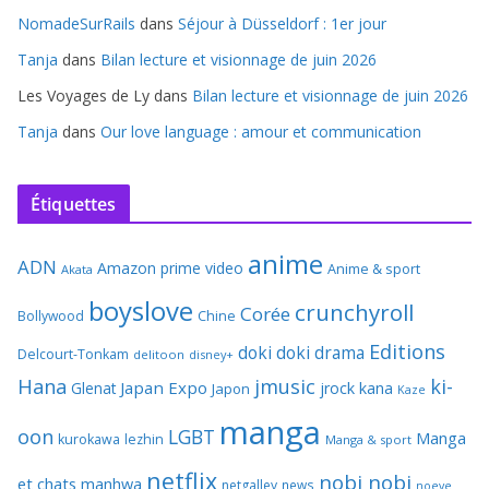
NomadeSurRails
dans
Séjour à Düsseldorf : 1er jour
Tanja
dans
Bilan lecture et visionnage de juin 2026
Les Voyages de Ly
dans
Bilan lecture et visionnage de juin 2026
Tanja
dans
Our love language : amour et communication
Étiquettes
anime
ADN
Amazon prime video
Anime & sport
Akata
boyslove
crunchyroll
Corée
Bollywood
Chine
Editions
doki doki
drama
Delcourt-Tonkam
delitoon
disney+
Hana
jmusic
ki-
Japan Expo
Glenat
jrock
kana
Japon
Kaze
manga
oon
LGBT
Manga
kurokawa
lezhin
Manga & sport
netflix
nobi nobi
et chats
manhwa
netgalley
news
noeve