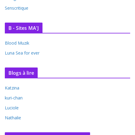
Senscritique
B - Sites MA'J
Blood Muzik
Luna Sea for ever
Blogs à lire
Katzina
kuri-chan
Luciole
Nathalie