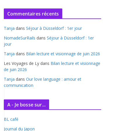
r
c
Commentaires récents
h
i
Tanja
dans
Séjour à Düsseldorf : 1er jour
v
e
NomadeSurRails
dans
Séjour à Düsseldorf : 1er
jour
s
Tanja
dans
Bilan lecture et visionnage de juin 2026
Les Voyages de Ly
dans
Bilan lecture et visionnage
de juin 2026
Tanja
dans
Our love language : amour et
communication
A - Je bosse sur...
BL café
Journal du Japon