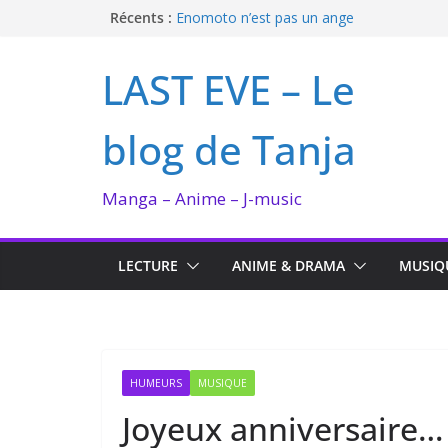
Passer
Récents :
Enomoto n’est pas un ange
QUEEN BEE enflamme le Bataclan
au
Bilan lecture et visionnage de juillet 2026
contenu
LAST EVE – Le
Ma collection BANANA FISH
I’m not in love de Zeniko Sumiya
blog de Tanja
Manga – Anime – J-music
LECTURE
ANIME & DRAMA
MUSIQ
HUMEURS
MUSIQUE
Joyeux anniversaire…