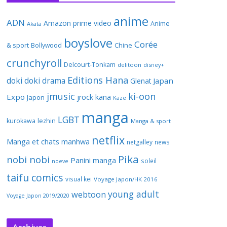
anime
ADN
Amazon prime video
Anime
Akata
boyslove
Corée
& sport
Bollywood
Chine
crunchyroll
Delcourt-Tonkam
delitoon
disney+
Editions Hana
doki doki
drama
Japan
Glenat
jmusic
ki-oon
Expo
jrock
kana
Japon
Kaze
manga
LGBT
kurokawa
lezhin
Manga & sport
netflix
Manga et chats
manhwa
netgalley
news
Pika
nobi nobi
Panini manga
soleil
noeve
taifu comics
visual kei
Voyage Japon/HK 2016
young adult
webtoon
Voyage Japon 2019/2020