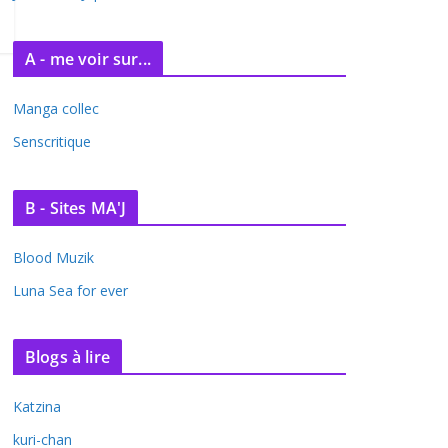
A - me voir sur...
Manga collec
Senscritique
B - Sites MA'J
Blood Muzik
Luna Sea for ever
Blogs à lire
Katzina
kuri-chan