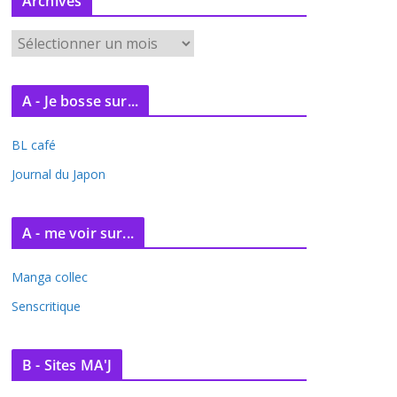
Archives
A
r
c
A - Je bosse sur...
h
i
BL café
v
e
Journal du Japon
s
A - me voir sur...
Manga collec
Senscritique
B - Sites MA'J