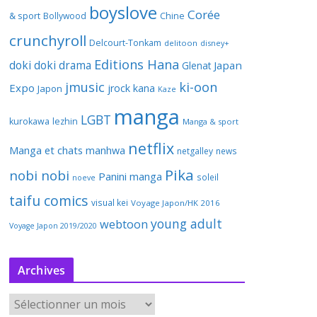
boyslove
Corée
& sport
Bollywood
Chine
crunchyroll
Delcourt-Tonkam
delitoon
disney+
Editions Hana
doki doki
drama
Japan
Glenat
jmusic
ki-oon
Expo
jrock
kana
Japon
Kaze
manga
LGBT
kurokawa
lezhin
Manga & sport
netflix
Manga et chats
manhwa
netgalley
news
Pika
nobi nobi
Panini manga
soleil
noeve
taifu comics
visual kei
Voyage Japon/HK 2016
young adult
webtoon
Voyage Japon 2019/2020
Archives
A