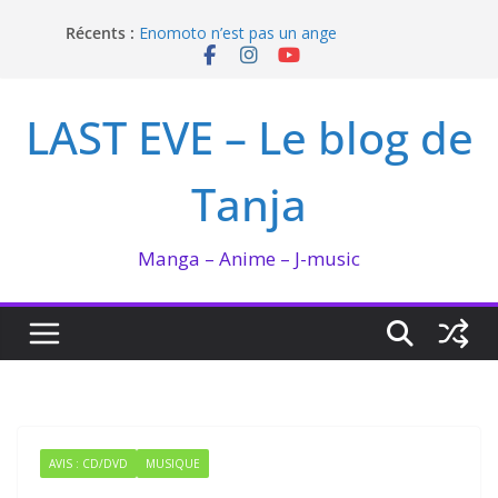
Passer
Récents :
Enomoto n’est pas un ange
au
QUEEN BEE enflamme le Bataclan
contenu
Bilan lecture et visionnage de juillet 2026
Ma collection BANANA FISH
LAST EVE – Le blog de
I’m not in love de Zeniko Sumiya
Tanja
Manga – Anime – J-music
AVIS : CD/DVD
MUSIQUE