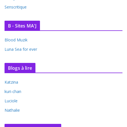
Senscritique
B - Sites MA'J
Blood Muzik
Luna Sea for ever
Blogs à lire
Katzina
kuri-chan
Luciole
Nathalie