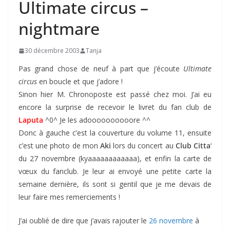
Ultimate circus –
nightmare
30 décembre 2003
Tanja
Pas grand chose de neuf à part que j’écoute
Ultimate
circus
en boucle et que j’adore !
Sinon hier M. Chronoposte est passé chez moi. J’ai eu
encore la surprise de recevoir le livret du fan club de
Laputa
^0^ Je les adoooooooooore ^^
Donc à gauche c’est la couverture du volume 11, ensuite
c’est une photo de mon
Aki
lors du concert au
Club Citta
‘
du 27 novembre (kyaaaaaaaaaaaa), et enfin la carte de
vœux du fanclub. Je leur ai envoyé une petite carte la
semaine dernière, ils sont si gentil que je me devais de
leur faire mes remerciements !
J’ai oublié de dire que j’avais rajouter le
26 novembre
à