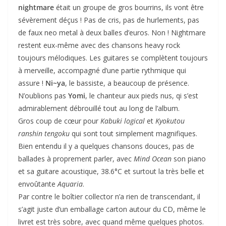
nightmare
était un groupe de gros bourrins, ils vont être
sévèrement déçus ! Pas de cris, pas de hurlements, pas
de faux neo metal à deux balles d’euros. Non ! Nightmare
restent eux-même avec des chansons heavy rock
toujours mélodiques. Les guitares se complètent toujours
à merveille, accompagné d’une partie rythmique qui
assure !
Ni~ya
, le bassiste, a beaucoup de présence.
N’oublions pas
Yomi
, le chanteur aux pieds nus, qi s’est
admirablement débrouillé tout au long de l’album.
Gros coup de cœur pour
Kabuki logical
et
Kyokutou
ranshin tengoku
qui sont tout simplement magnifiques.
Bien entendu il y a quelques chansons douces, pas de
ballades à proprement parler, avec
Mind Ocean
son piano
et sa guitare acoustique, 38.6°C et surtout la très belle et
envoûtante
Aquaria
.
Par contre le boîtier collector n’a rien de transcendant, il
s’agit juste d’un emballage carton autour du CD, même le
livret est très sobre, avec quand même quelques photos.