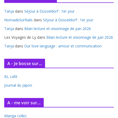
i
Tanja
dans
Séjour à Düsseldorf : 1er jour
v
e
NomadeSurRails
dans
Séjour à Düsseldorf : 1er jour
s
Tanja
dans
Bilan lecture et visionnage de juin 2026
Les Voyages de Ly
dans
Bilan lecture et visionnage de juin 2026
Tanja
dans
Our love language : amour et communication
A - Je bosse sur...
BL café
Journal du Japon
A - me voir sur...
Manga collec