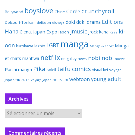
boyslove
crunchyroll
Corée
Bollywood
Chine
Editions
doki doki
drama
Delcourt-Tonkam
delitoon
disney+
Hana
jmusic
ki-
Japan Expo
Glenat
jrock
kana
Japon
Kaze
manga
oon
LGBT
Manga
kurokawa
lezhin
Manga & sport
netflix
nobi nobi
et chats
manhwa
netgalley
news
noeve
Pika
taifu comics
Panini manga
soleil
visual kei
Voyage
young adult
webtoon
Japon/HK 2016
Voyage Japon 2019/2020
Archives
A
r
c
Commentaires récents
h