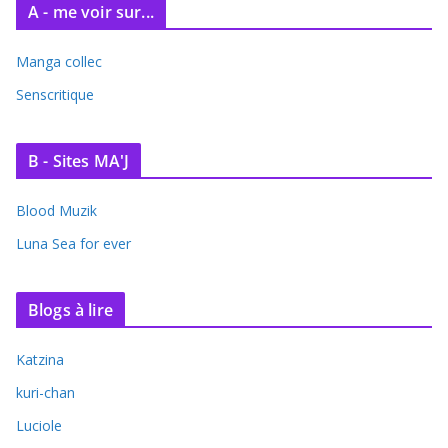
A - me voir sur...
Manga collec
Senscritique
B - Sites MA'J
Blood Muzik
Luna Sea for ever
Blogs à lire
Katzina
kuri-chan
Luciole