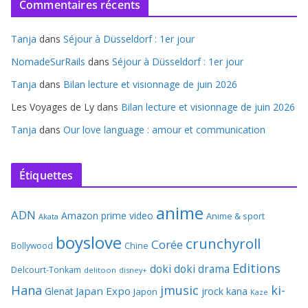
Commentaires récents
Tanja
dans
Séjour à Düsseldorf : 1er jour
NomadeSurRails
dans
Séjour à Düsseldorf : 1er jour
Tanja
dans
Bilan lecture et visionnage de juin 2026
Les Voyages de Ly
dans
Bilan lecture et visionnage de juin 2026
Tanja
dans
Our love language : amour et communication
Étiquettes
anime
ADN
Amazon prime video
Anime & sport
Akata
boyslove
crunchyroll
Corée
Bollywood
Chine
Editions
doki doki
drama
Delcourt-Tonkam
delitoon
disney+
Hana
jmusic
ki-
Japan Expo
Glenat
jrock
kana
Japon
Kaze