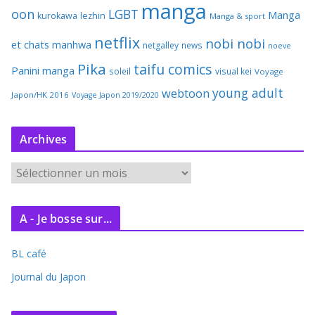
manga
oon
LGBT
Manga
kurokawa
lezhin
Manga & sport
netflix
nobi nobi
et chats
manhwa
netgalley
news
noeve
Pika
taifu comics
Panini manga
soleil
visual kei
Voyage
young adult
webtoon
Japon/HK 2016
Voyage Japon 2019/2020
Archives
A
r
c
A - Je bosse sur...
h
i
BL café
v
e
Journal du Japon
s