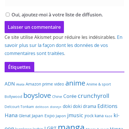
Oui, ajoutez-moi à votre liste de diffusion.
Ce site utilise Akismet pour réduire les indésirables.
En
savoir plus sur la façon dont les données de vos
commentaires sont traitées
.
Étiquettes
anime
ADN
Amazon prime video
Anime & sport
Akata
boyslove
crunchyroll
Corée
Bollywood
Chine
Editions
doki doki
drama
Delcourt-Tonkam
delitoon
disney+
Hana
jmusic
ki-
Japan Expo
Glenat
jrock
kana
Japon
Kaze
manga
oon
LGBT
Manga