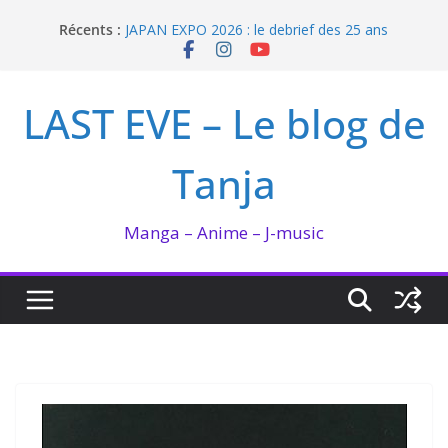
Enomoto n’est pas un ange
Passer
Récents :
JAPAN EXPO 2026 : le debrief des 25 ans
au
Bilan lecture et visionnage de juillet 2026
contenu
Ma collection BANANA FISH
I’m not in love de Zeniko Sumiya
LAST EVE – Le blog de
Tanja
Manga – Anime – J-music