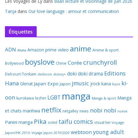
Les Voyages de Ly
dans
Bilan lecture et visionnage de juin 2026
Tanja
dans
Our love language : amour et communication
Étiquettes
anime
ADN
Amazon prime video
Anime & sport
Akata
boyslove
crunchyroll
Corée
Bollywood
Chine
Editions
doki doki
drama
Delcourt-Tonkam
delitoon
disney+
Hana
jmusic
ki-
Japan Expo
Glenat
jrock
kana
Japon
Kaze
manga
oon
LGBT
Manga
kurokawa
lezhin
Manga & sport
netflix
nobi nobi
et chats
manhwa
netgalley
news
noeve
Pika
taifu comics
Panini manga
soleil
visual kei
Voyage
young adult
webtoon
Japon/HK 2016
Voyage Japon 2019/2020