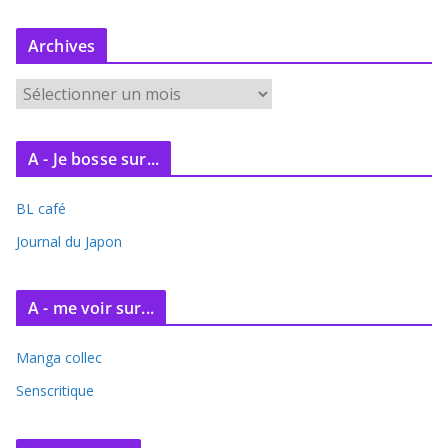
Archives
A
r
c
A - Je bosse sur...
h
i
BL café
v
e
Journal du Japon
s
A - me voir sur...
Manga collec
Senscritique