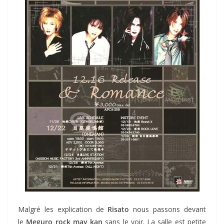
Malgré les explication de
Risato
nous passons devant
le
Meguro rock may kan
sans le voir. La salle est petite