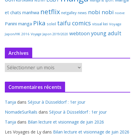
kurokawa
lezhin
Manga & sport
netflix
nobi nobi
et chats
manhwa
netgalley
news
noeve
Pika
taifu comics
Panini manga
soleil
visual kei
Voyage
young adult
webtoon
Japon/HK 2016
Voyage Japon 2019/2020
Archives
A
r
c
Commentaires récents
h
i
Tanja
dans
Séjour à Düsseldorf : 1er jour
v
e
NomadeSurRails
dans
Séjour à Düsseldorf : 1er jour
s
Tanja
dans
Bilan lecture et visionnage de juin 2026
Les Voyages de Ly
dans
Bilan lecture et visionnage de juin 2026