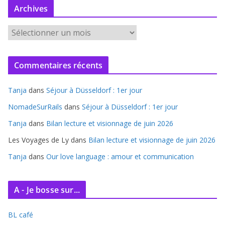
Archives
A
r
c
Commentaires récents
h
i
Tanja
dans
Séjour à Düsseldorf : 1er jour
v
e
NomadeSurRails
dans
Séjour à Düsseldorf : 1er jour
s
Tanja
dans
Bilan lecture et visionnage de juin 2026
Les Voyages de Ly
dans
Bilan lecture et visionnage de juin 2026
Tanja
dans
Our love language : amour et communication
A - Je bosse sur...
BL café