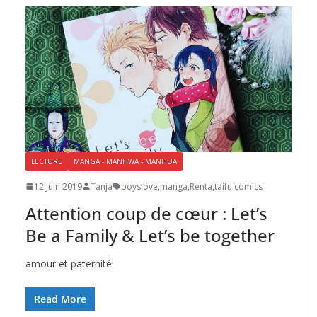
LECTURE
MANGA - MANHWA - MANHUA
12 juin 2019
Tanja
boyslove
,
manga
,
Renta
,
taifu comics
Attention coup de cœur : Let’s
Be a Family & Let’s be together
amour et paternité
Read More