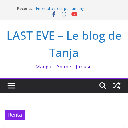
Passer
Récents :
Enomoto n’est pas un ange
au
QUEEN BEE enflamme le Bataclan
contenu
Bilan lecture et visionnage de juillet 2026
Ma collection BANANA FISH
LAST EVE – Le blog de
I’m not in love de Zeniko Sumiya
Tanja
Manga – Anime – J-music
Renta