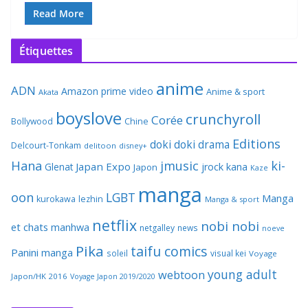
Read More
Étiquettes
anime
ADN
Amazon prime video
Anime & sport
Akata
boyslove
crunchyroll
Corée
Bollywood
Chine
Editions
doki doki
drama
Delcourt-Tonkam
delitoon
disney+
Hana
jmusic
ki-
Japan Expo
Glenat
jrock
kana
Japon
Kaze
manga
oon
LGBT
Manga
kurokawa
lezhin
Manga & sport
netflix
nobi nobi
et chats
manhwa
netgalley
news
noeve
Pika
taifu comics
Panini manga
soleil
visual kei
Voyage
young adult
webtoon
Japon/HK 2016
Voyage Japon 2019/2020