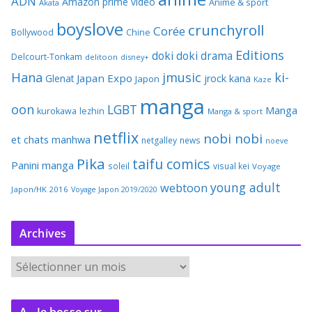
ADN
Amazon prime video
Anime & sport
Akata
boyslove
crunchyroll
Corée
Bollywood
Chine
Editions
doki doki
drama
Delcourt-Tonkam
delitoon
disney+
Hana
jmusic
ki-
Japan Expo
Glenat
jrock
kana
Japon
Kaze
manga
oon
LGBT
Manga
kurokawa
lezhin
Manga & sport
netflix
nobi nobi
et chats
manhwa
netgalley
news
noeve
Pika
taifu comics
Panini manga
soleil
visual kei
Voyage
young adult
webtoon
Japon/HK 2016
Voyage Japon 2019/2020
Archives
A
r
c