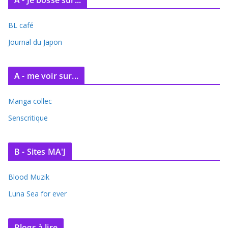
A - Je bosse sur...
h
i
BL café
v
e
Journal du Japon
s
A - me voir sur...
Manga collec
Senscritique
B - Sites MA'J
Blood Muzik
Luna Sea for ever
Blogs à lire