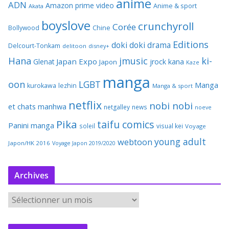
anime
ADN
Amazon prime video
Anime & sport
Akata
boyslove
crunchyroll
Corée
Bollywood
Chine
Editions
doki doki
drama
Delcourt-Tonkam
delitoon
disney+
Hana
jmusic
ki-
Japan Expo
Glenat
jrock
kana
Japon
Kaze
manga
oon
LGBT
Manga
kurokawa
lezhin
Manga & sport
netflix
nobi nobi
et chats
manhwa
netgalley
news
noeve
Pika
taifu comics
Panini manga
soleil
visual kei
Voyage
young adult
webtoon
Japon/HK 2016
Voyage Japon 2019/2020
Archives
A
r
c