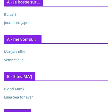
A - Je bosse sur...
h
i
BL café
v
e
Journal du Japon
s
A - me voir sur...
Manga collec
Senscritique
B - Sites MA'J
Blood Muzik
Luna Sea for ever