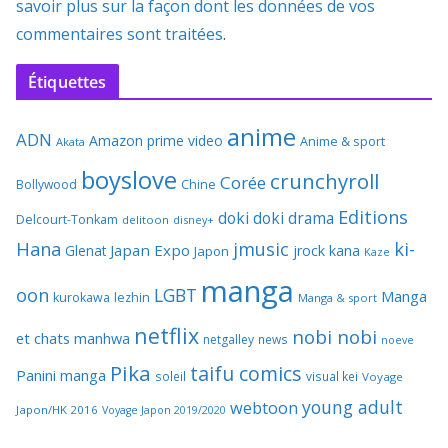
savoir plus sur la façon dont les données de vos
commentaires sont traitées
.
Étiquettes
anime
ADN
Amazon prime video
Anime & sport
Akata
boyslove
crunchyroll
Corée
Bollywood
Chine
Editions
doki doki
drama
Delcourt-Tonkam
delitoon
disney+
Hana
jmusic
ki-
Japan Expo
Glenat
jrock
kana
Japon
Kaze
manga
oon
LGBT
Manga
kurokawa
lezhin
Manga & sport
netflix
nobi nobi
et chats
manhwa
netgalley
news
noeve
Pika
taifu comics
Panini manga
soleil
visual kei
Voyage
young adult
webtoon
Japon/HK 2016
Voyage Japon 2019/2020