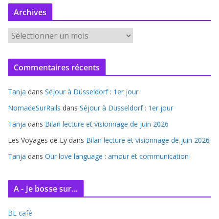
Archives
A
r
c
Commentaires récents
h
i
Tanja
dans
Séjour à Düsseldorf : 1er jour
v
e
NomadeSurRails
dans
Séjour à Düsseldorf : 1er jour
s
Tanja
dans
Bilan lecture et visionnage de juin 2026
Les Voyages de Ly
dans
Bilan lecture et visionnage de juin 2026
Tanja
dans
Our love language : amour et communication
A - Je bosse sur...
BL café