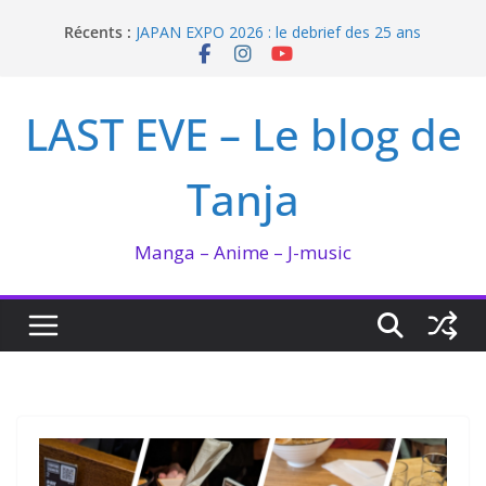
Passer
Récents :
JAPAN EXPO 2026 : le debrief des 25 ans
au
Bilan lecture et visionnage de juillet 2026
contenu
Ma collection BANANA FISH
I’m not in love de Zeniko Sumiya
LAST EVE – Le blog de
Enomoto n’est pas un ange
Tanja
Manga – Anime – J-music