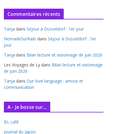
r
c
Commentaires récents
h
i
Tanja
dans
Séjour à Düsseldorf : 1er jour
v
e
NomadeSurRails
dans
Séjour à Düsseldorf : 1er
jour
s
Tanja
dans
Bilan lecture et visionnage de juin 2026
Les Voyages de Ly
dans
Bilan lecture et visionnage
de juin 2026
Tanja
dans
Our love language : amour et
communication
A - Je bosse sur...
BL café
Journal du Japon