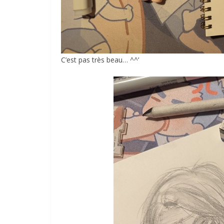
C’est pas très beau… ^^’