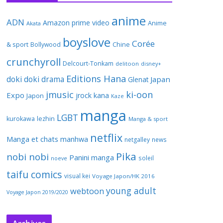
anime
ADN
Amazon prime video
Anime
Akata
boyslove
Corée
& sport
Bollywood
Chine
crunchyroll
Delcourt-Tonkam
delitoon
disney+
Editions Hana
doki doki
drama
Japan
Glenat
jmusic
ki-oon
Expo
jrock
kana
Japon
Kaze
manga
LGBT
kurokawa
lezhin
Manga & sport
netflix
Manga et chats
manhwa
netgalley
news
Pika
nobi nobi
Panini manga
soleil
noeve
taifu comics
visual kei
Voyage Japon/HK 2016
young adult
webtoon
Voyage Japon 2019/2020