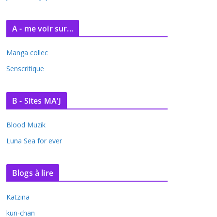
A - me voir sur...
Manga collec
Senscritique
B - Sites MA'J
Blood Muzik
Luna Sea for ever
Blogs à lire
Katzina
kuri-chan