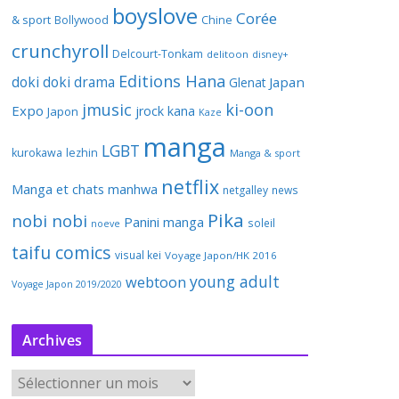
boyslove
Corée
& sport
Bollywood
Chine
crunchyroll
Delcourt-Tonkam
delitoon
disney+
Editions Hana
doki doki
drama
Japan
Glenat
jmusic
ki-oon
Expo
jrock
kana
Japon
Kaze
manga
LGBT
kurokawa
lezhin
Manga & sport
netflix
Manga et chats
manhwa
netgalley
news
Pika
nobi nobi
Panini manga
soleil
noeve
taifu comics
visual kei
Voyage Japon/HK 2016
young adult
webtoon
Voyage Japon 2019/2020
Archives
A