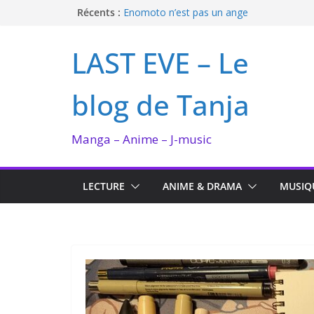
Passer
Récents :
Enomoto n’est pas un ange
QUEEN BEE enflamme le Bataclan
au
Bilan lecture et visionnage de juillet 2026
contenu
LAST EVE – Le
Ma collection BANANA FISH
I’m not in love de Zeniko Sumiya
blog de Tanja
Manga – Anime – J-music
LECTURE
ANIME & DRAMA
MUSIQ