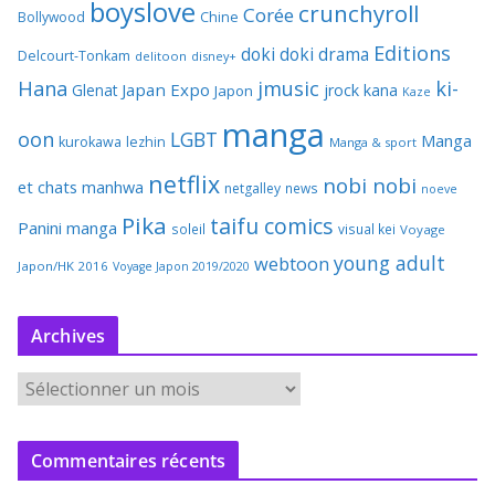
boyslove
crunchyroll
Corée
Bollywood
Chine
Editions
doki doki
drama
Delcourt-Tonkam
delitoon
disney+
Hana
jmusic
ki-
Japan Expo
Glenat
jrock
kana
Japon
Kaze
manga
oon
LGBT
Manga
kurokawa
lezhin
Manga & sport
netflix
nobi nobi
et chats
manhwa
netgalley
news
noeve
Pika
taifu comics
Panini manga
soleil
visual kei
Voyage
young adult
webtoon
Japon/HK 2016
Voyage Japon 2019/2020
Archives
A
r
c
Commentaires récents
h