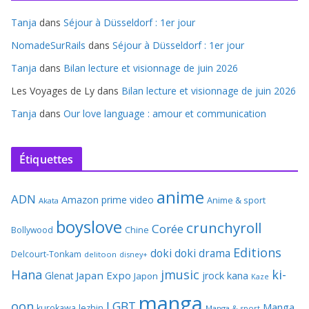
Tanja
dans
Séjour à Düsseldorf : 1er jour
NomadeSurRails
dans
Séjour à Düsseldorf : 1er jour
Tanja
dans
Bilan lecture et visionnage de juin 2026
Les Voyages de Ly
dans
Bilan lecture et visionnage de juin 2026
Tanja
dans
Our love language : amour et communication
Étiquettes
anime
ADN
Amazon prime video
Anime & sport
Akata
boyslove
crunchyroll
Corée
Bollywood
Chine
Editions
doki doki
drama
Delcourt-Tonkam
delitoon
disney+
Hana
jmusic
ki-
Japan Expo
Glenat
jrock
kana
Japon
Kaze
manga
oon
LGBT
Manga
kurokawa
lezhin
Manga & sport