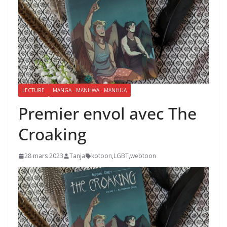
LECTURE
MANGA - MANHWA - MANHUA
Premier envol avec The
Croaking
28 mars 2023
Tanja
kotoon
,
LGBT
,
webtoon