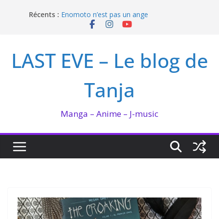
Passer
Récents :
Enomoto n’est pas un ange
au
QUEEN BEE enflamme le Bataclan
contenu
Bilan lecture et visionnage de juillet 2026
Ma collection BANANA FISH
LAST EVE – Le blog de
I’m not in love de Zeniko Sumiya
Tanja
Manga – Anime – J-music