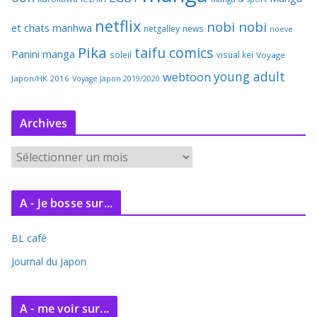
netflix
nobi nobi
et chats
manhwa
netgalley
news
noeve
Pika
taifu comics
Panini manga
soleil
visual kei
Voyage
young adult
webtoon
Japon/HK 2016
Voyage Japon 2019/2020
Archives
A
r
c
A - Je bosse sur...
h
i
BL café
v
e
Journal du Japon
s
A - me voir sur...