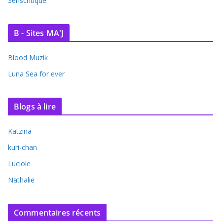
Senscritique
B - Sites MA'J
Blood Muzik
Luna Sea for ever
Blogs à lire
Katzina
kuri-chan
Luciole
Nathalie
Commentaires récents