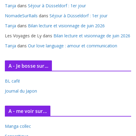
i
Tanja
dans
Séjour à Düsseldorf : 1er jour
v
e
NomadeSurRails
dans
Séjour à Düsseldorf : 1er jour
s
Tanja
dans
Bilan lecture et visionnage de juin 2026
Les Voyages de Ly
dans
Bilan lecture et visionnage de juin 2026
Tanja
dans
Our love language : amour et communication
A - Je bosse sur...
BL café
Journal du Japon
A - me voir sur...
Manga collec