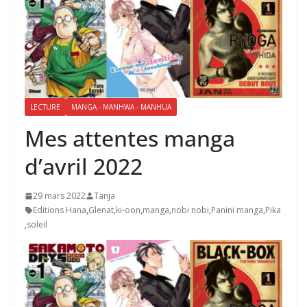
LECTURE
MANGA - MANHWA - MANHUA
Mes attentes manga
d’avril 2022
29 mars 2022
Tanja
Editions Hana
,
Glenat
,
ki-oon
,
manga
,
nobi nobi
,
Panini manga
,
Pika
,
soleil