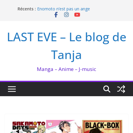
Passer
I’m not in love de Zeniko Sumiya
Récents :
Enomoto n’est pas un ange
au
QUEEN BEE enflamme le Bataclan
contenu
Bilan lecture et visionnage de juillet 2026
Ma collection BANANA FISH
LAST EVE – Le blog de
Tanja
Manga – Anime – J-music