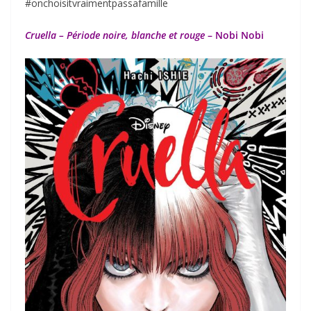
#onchoisitvraimentpassafamille
Cruella – Période noire, blanche et rouge
– Nobi Nobi