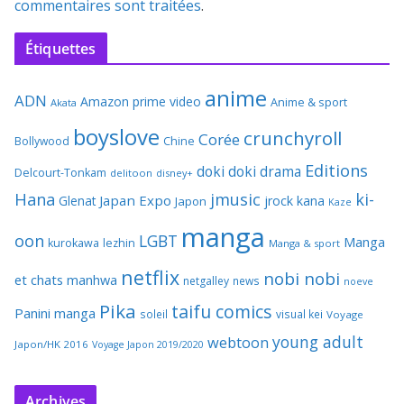
commentaires sont traitées
.
Étiquettes
anime
ADN
Amazon prime video
Anime & sport
Akata
boyslove
crunchyroll
Corée
Bollywood
Chine
Editions
doki doki
drama
Delcourt-Tonkam
delitoon
disney+
Hana
jmusic
ki-
Japan Expo
Glenat
jrock
kana
Japon
Kaze
manga
oon
LGBT
Manga
kurokawa
lezhin
Manga & sport
netflix
nobi nobi
et chats
manhwa
netgalley
news
noeve
Pika
taifu comics
Panini manga
soleil
visual kei
Voyage
young adult
webtoon
Japon/HK 2016
Voyage Japon 2019/2020
Archives