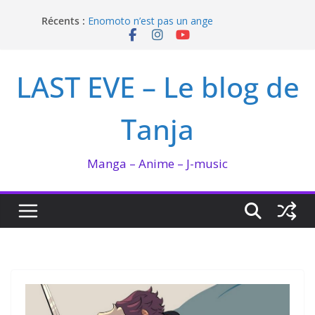
Passer
Récents :
Enomoto n’est pas un ange
au
QUEEN BEE enflamme le Bataclan
contenu
Bilan lecture et visionnage de juillet 2026
Ma collection BANANA FISH
LAST EVE – Le blog de
I’m not in love de Zeniko Sumiya
Tanja
Manga – Anime – J-music