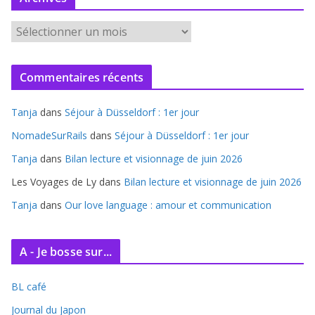
A
r
c
Commentaires récents
h
i
Tanja
dans
Séjour à Düsseldorf : 1er jour
v
e
NomadeSurRails
dans
Séjour à Düsseldorf : 1er jour
s
Tanja
dans
Bilan lecture et visionnage de juin 2026
Les Voyages de Ly
dans
Bilan lecture et visionnage de juin 2026
Tanja
dans
Our love language : amour et communication
A - Je bosse sur...
BL café
Journal du Japon