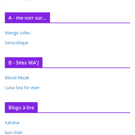
A - me voir sur...
Manga collec
Senscritique
B - Sites MA'J
Blood Muzik
Luna Sea for ever
Blogs à lire
Katzina
kuri-chan