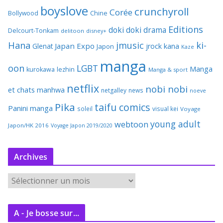
boyslove
crunchyroll
Corée
Bollywood
Chine
Editions
doki doki
drama
Delcourt-Tonkam
delitoon
disney+
Hana
jmusic
ki-
Japan Expo
Glenat
jrock
kana
Japon
Kaze
manga
oon
LGBT
Manga
kurokawa
lezhin
Manga & sport
netflix
nobi nobi
et chats
manhwa
netgalley
news
noeve
Pika
taifu comics
Panini manga
soleil
visual kei
Voyage
young adult
webtoon
Japon/HK 2016
Voyage Japon 2019/2020
Archives
A
r
c
A - Je bosse sur...
h