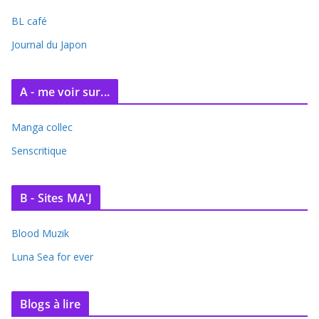
i
BL café
v
e
Journal du Japon
s
A - me voir sur...
Manga collec
Senscritique
B - Sites MA'J
Blood Muzik
Luna Sea for ever
Blogs à lire