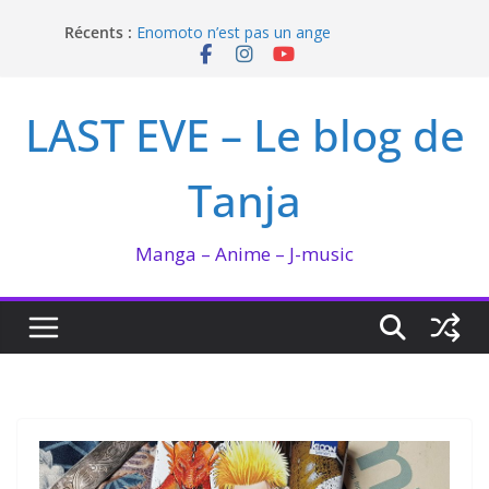
Passer
Récents :
Enomoto n’est pas un ange
au
QUEEN BEE enflamme le Bataclan
contenu
Bilan lecture et visionnage de juillet 2026
Ma collection BANANA FISH
LAST EVE – Le blog de
I’m not in love de Zeniko Sumiya
Tanja
Manga – Anime – J-music