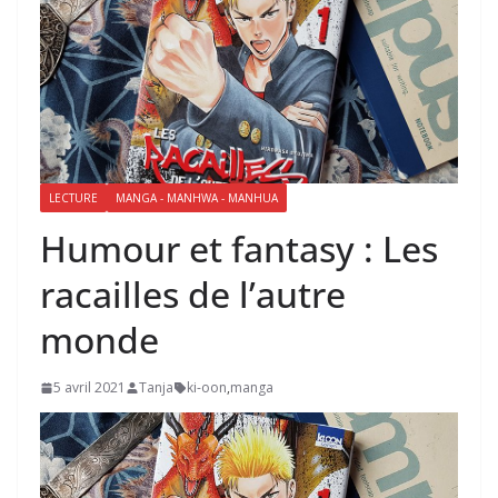
LECTURE
MANGA - MANHWA - MANHUA
Humour et fantasy : Les
racailles de l’autre
monde
5 avril 2021
Tanja
ki-oon
,
manga