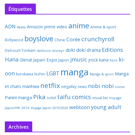
Étiquettes
anime
ADN
Amazon prime video
Anime & sport
Akata
boyslove
crunchyroll
Corée
Bollywood
Chine
Editions
doki doki
drama
Delcourt-Tonkam
delitoon
disney+
Hana
jmusic
ki-
Japan Expo
Glenat
jrock
kana
Japon
Kaze
manga
oon
LGBT
Manga
kurokawa
lezhin
Manga & sport
netflix
nobi nobi
et chats
manhwa
netgalley
news
noeve
Pika
taifu comics
Panini manga
soleil
visual kei
Voyage
young adult
webtoon
Japon/HK 2016
Voyage Japon 2019/2020
Archives