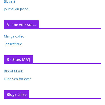
BL café
v
e
Journal du Japon
s
A - me voir sur...
Manga collec
Senscritique
B - Sites MA'J
Blood Muzik
Luna Sea for ever
Blogs à lire