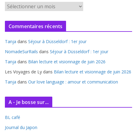
A
r
c
Commentaires récents
h
i
Tanja
dans
Séjour à Düsseldorf : 1er jour
v
e
NomadeSurRails
dans
Séjour à Düsseldorf : 1er jour
s
Tanja
dans
Bilan lecture et visionnage de juin 2026
Les Voyages de Ly
dans
Bilan lecture et visionnage de juin 2026
Tanja
dans
Our love language : amour et communication
A - Je bosse sur...
BL café
Journal du Japon