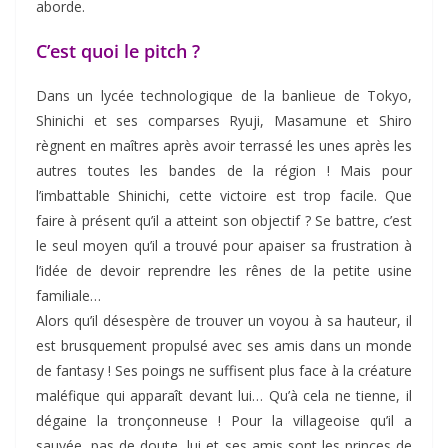
aborde.
C’est quoi le pitch ?
Dans un lycée technologique de la banlieue de Tokyo,
Shinichi et ses comparses Ryuji, Masamune et Shiro
règnent en maîtres après avoir terrassé les unes après les
autres toutes les bandes de la région ! Mais pour
l’imbattable Shinichi, cette victoire est trop facile. Que
faire à présent qu’il a atteint son objectif ? Se battre, c’est
le seul moyen qu’il a trouvé pour apaiser sa frustration à
l’idée de devoir reprendre les rênes de la petite usine
familiale…
Alors qu’il désespère de trouver un voyou à sa hauteur, il
est brusquement propulsé avec ses amis dans un monde
de fantasy ! Ses poings ne suffisent plus face à la créature
maléfique qui apparaît devant lui… Qu’à cela ne tienne, il
dégaine la tronçonneuse ! Pour la villageoise qu’il a
sauvée, pas de doute, lui et ses amis sont les princes de