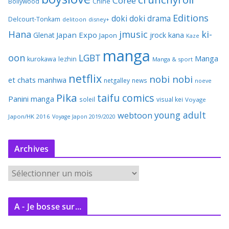
Corée
Bollywood
Chine
Editions
doki doki
drama
Delcourt-Tonkam
delitoon
disney+
Hana
jmusic
ki-
Japan Expo
Glenat
jrock
kana
Japon
Kaze
manga
oon
LGBT
Manga
kurokawa
lezhin
Manga & sport
netflix
nobi nobi
et chats
manhwa
netgalley
news
noeve
Pika
taifu comics
Panini manga
soleil
visual kei
Voyage
young adult
webtoon
Japon/HK 2016
Voyage Japon 2019/2020
Archives
A
r
c
A - Je bosse sur...
h
i