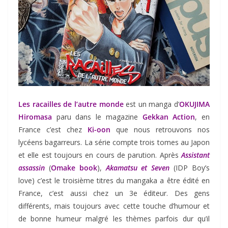
Les racailles de l’autre monde
est un manga d’
OKUJIMA
Hiromasa
paru dans le magazine
Gekkan Action
, en
France c’est chez
Ki-oon
que nous retrouvons nos
lycéens bagarreurs. La série compte trois tomes au Japon
et elle est toujours en cours de parution. Après
Assistant
assassin
(
Omake book
),
Akamatsu et Seven
(IDP Boy’s
love) c’est le troisième titres du mangaka a être édité en
France, c’est aussi chez un 3e éditeur. Des gens
différents, mais toujours avec cette touche d’humour et
de bonne humeur malgré les thèmes parfois dur qu’il