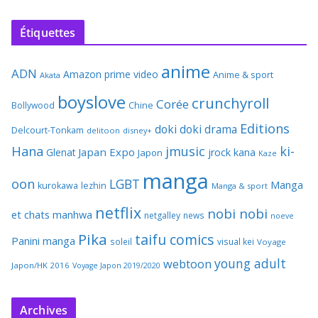
Étiquettes
anime
ADN
Amazon prime video
Anime & sport
Akata
boyslove
crunchyroll
Corée
Bollywood
Chine
Editions
doki doki
drama
Delcourt-Tonkam
delitoon
disney+
Hana
jmusic
ki-
Japan Expo
Glenat
jrock
kana
Japon
Kaze
manga
oon
LGBT
Manga
kurokawa
lezhin
Manga & sport
netflix
nobi nobi
et chats
manhwa
netgalley
news
noeve
Pika
taifu comics
Panini manga
soleil
visual kei
Voyage
young adult
webtoon
Japon/HK 2016
Voyage Japon 2019/2020
Archives