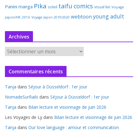
Pika
taifu comics
Panini manga
soleil
visual kei
Voyage
young adult
webtoon
Japon/HK 2016
Voyage Japon 2019/2020
Archives
A
r
c
Commentaires récents
h
i
Tanja
dans
Séjour à Düsseldorf : 1er jour
v
e
NomadeSurRails
dans
Séjour à Düsseldorf : 1er jour
s
Tanja
dans
Bilan lecture et visionnage de juin 2026
Les Voyages de Ly
dans
Bilan lecture et visionnage de juin 2026
Tanja
dans
Our love language : amour et communication