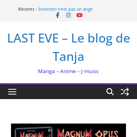
Passer
Récents :
Enomoto n’est pas un ange
au
QUEEN BEE enflamme le Bataclan
contenu
Bilan lecture et visionnage de juillet 2026
Ma collection BANANA FISH
LAST EVE – Le blog de
I’m not in love de Zeniko Sumiya
Tanja
Manga – Anime – J-music