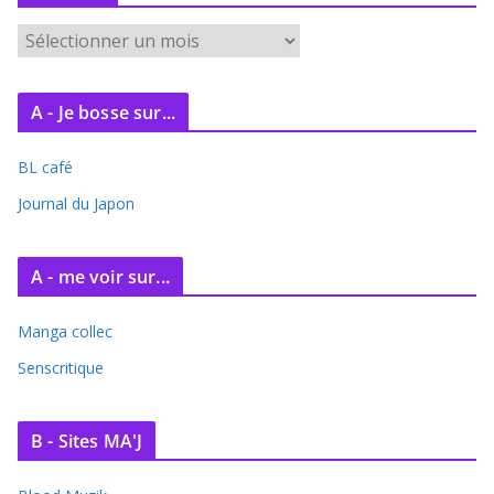
A
r
c
A - Je bosse sur...
h
i
BL café
v
e
Journal du Japon
s
A - me voir sur...
Manga collec
Senscritique
B - Sites MA'J