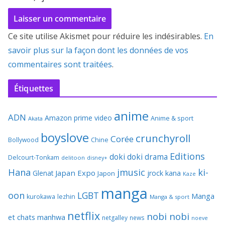
Ce site utilise Akismet pour réduire les indésirables.
En
savoir plus sur la façon dont les données de vos
commentaires sont traitées
.
Étiquettes
anime
ADN
Amazon prime video
Anime & sport
Akata
boyslove
crunchyroll
Corée
Bollywood
Chine
Editions
doki doki
drama
Delcourt-Tonkam
delitoon
disney+
Hana
jmusic
ki-
Japan Expo
Glenat
jrock
kana
Japon
Kaze
manga
oon
LGBT
Manga
kurokawa
lezhin
Manga & sport
netflix
nobi nobi
et chats
manhwa
netgalley
news
noeve