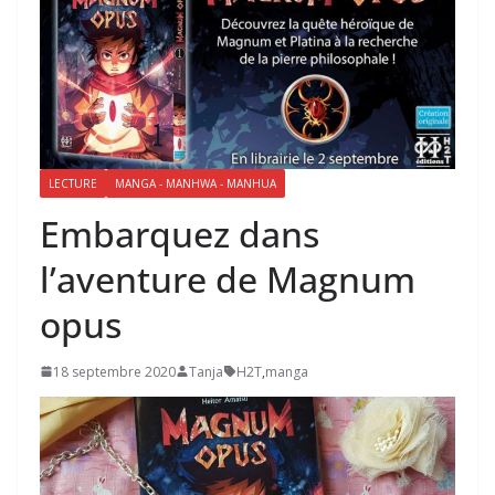
LECTURE
MANGA - MANHWA - MANHUA
Embarquez dans
l’aventure de Magnum
opus
18 septembre 2020
Tanja
H2T
,
manga