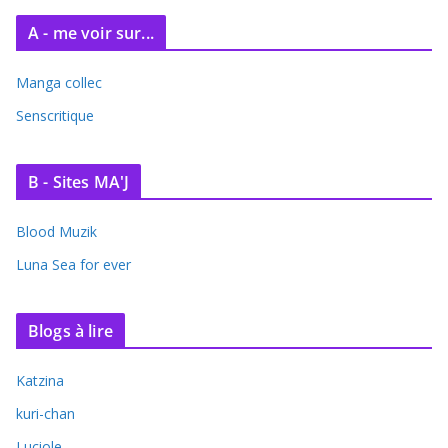
A - me voir sur...
Manga collec
Senscritique
B - Sites MA'J
Blood Muzik
Luna Sea for ever
Blogs à lire
Katzina
kuri-chan
Luciole