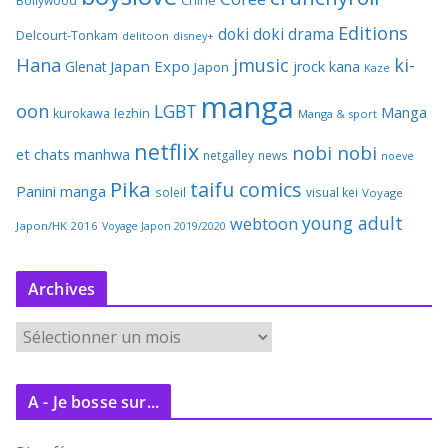
Bollywood
Chine
Editions
doki doki
drama
Delcourt-Tonkam
delitoon
disney+
Hana
jmusic
ki-
Japan Expo
Glenat
jrock
kana
Japon
Kaze
manga
oon
LGBT
Manga
kurokawa
lezhin
Manga & sport
netflix
nobi nobi
et chats
manhwa
netgalley
news
noeve
Pika
taifu comics
Panini manga
soleil
visual kei
Voyage
young adult
webtoon
Japon/HK 2016
Voyage Japon 2019/2020
Archives
A
r
c
A - Je bosse sur...
h
i