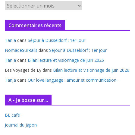
A
r
c
Commentaires récents
h
i
Tanja
dans
Séjour à Düsseldorf : 1er jour
v
e
NomadeSurRails
dans
Séjour à Düsseldorf : 1er jour
s
Tanja
dans
Bilan lecture et visionnage de juin 2026
Les Voyages de Ly
dans
Bilan lecture et visionnage de juin 2026
Tanja
dans
Our love language : amour et communication
A - Je bosse sur...
BL café
Journal du Japon