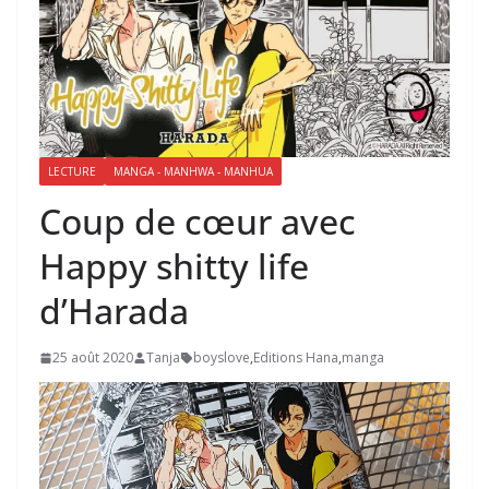
LECTURE
MANGA - MANHWA - MANHUA
Coup de cœur avec
Happy shitty life
d’Harada
25 août 2020
Tanja
boyslove
,
Editions Hana
,
manga