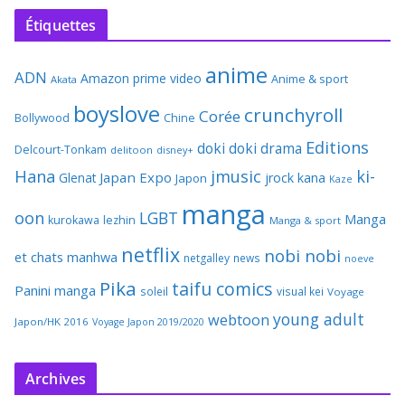
Étiquettes
anime
ADN
Amazon prime video
Anime & sport
Akata
boyslove
crunchyroll
Corée
Bollywood
Chine
Editions
doki doki
drama
Delcourt-Tonkam
delitoon
disney+
Hana
jmusic
ki-
Japan Expo
Glenat
jrock
kana
Japon
Kaze
manga
oon
LGBT
Manga
kurokawa
lezhin
Manga & sport
netflix
nobi nobi
et chats
manhwa
netgalley
news
noeve
Pika
taifu comics
Panini manga
soleil
visual kei
Voyage
young adult
webtoon
Japon/HK 2016
Voyage Japon 2019/2020
Archives