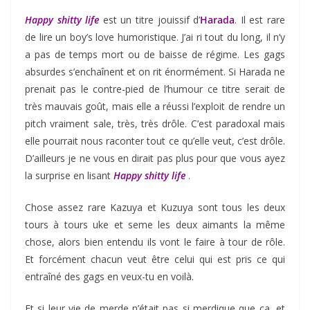
Happy shitty life
est un titre jouissif d’
Harada
. Il est rare
de lire un boy’s love humoristique. J’ai ri tout du long, il n’y
a pas de temps mort ou de baisse de régime. Les gags
absurdes s’enchaînent et on rit énormément. Si Harada ne
prenait pas le contre-pied de l’humour ce titre serait de
très mauvais goût, mais elle a réussi l’exploit de rendre un
pitch vraiment sale, très, très drôle. C’est paradoxal mais
elle pourrait nous raconter tout ce qu’elle veut, c’est drôle.
D’ailleurs je ne vous en dirait pas plus pour que vous ayez
la surprise en lisant
Happy shitty life
.
Chose assez rare Kazuya et Kuzuya sont tous les deux
tours à tours uke et seme les deux aimants la même
chose, alors bien entendu ils vont le faire à tour de rôle.
Et forcément chacun veut être celui qui est pris ce qui
entraîné des gags en veux-tu en voilà.
Et si leur vie de merde n’était pas si merdique que ça, et