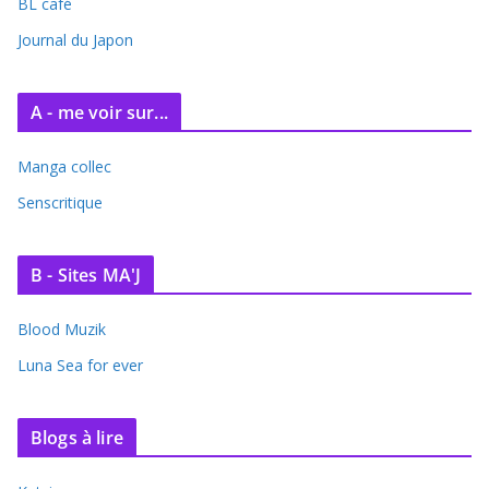
BL café
v
e
Journal du Japon
s
A - me voir sur...
Manga collec
Senscritique
B - Sites MA'J
Blood Muzik
Luna Sea for ever
Blogs à lire