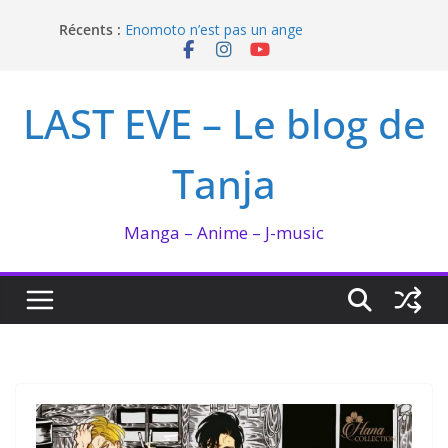
Passer
Récents :
Enomoto n’est pas un ange
au
QUEEN BEE enflamme le Bataclan
contenu
Bilan lecture et visionnage de juillet 2026
Ma collection BANANA FISH
LAST EVE – Le blog de
I’m not in love de Zeniko Sumiya
Tanja
Manga – Anime – J-music