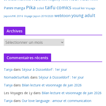
Pika
taifu comics
Panini manga
soleil
visual kei
Voyage
young adult
webtoon
Japon/HK 2016
Voyage Japon 2019/2020
Archives
A
r
c
Commentaires récents
h
i
Tanja
dans
Séjour à Düsseldorf : 1er jour
v
e
NomadeSurRails
dans
Séjour à Düsseldorf : 1er jour
s
Tanja
dans
Bilan lecture et visionnage de juin 2026
Les Voyages de Ly
dans
Bilan lecture et visionnage de juin 2026
Tanja
dans
Our love language : amour et communication