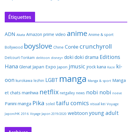
Étiquettes
anime
ADN
Amazon prime video
Anime & sport
Akata
boyslove
crunchyroll
Corée
Bollywood
Chine
Editions
doki doki
drama
Delcourt-Tonkam
delitoon
disney+
Hana
jmusic
ki-
Japan Expo
Glenat
jrock
kana
Japon
Kaze
manga
oon
LGBT
Manga
kurokawa
lezhin
Manga & sport
netflix
nobi nobi
et chats
manhwa
netgalley
news
noeve
Pika
taifu comics
Panini manga
soleil
visual kei
Voyage
young adult
webtoon
Japon/HK 2016
Voyage Japon 2019/2020