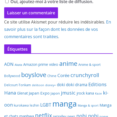
Oui, ajoutez-moi à votre liste de diffusion.
Ce site utilise Akismet pour réduire les indésirables.
En
savoir plus sur la façon dont les données de vos
commentaires sont traitées
.
Étiquettes
anime
ADN
Amazon prime video
Anime & sport
Akata
boyslove
crunchyroll
Corée
Bollywood
Chine
Editions
doki doki
drama
Delcourt-Tonkam
delitoon
disney+
Hana
jmusic
ki-
Japan Expo
Glenat
jrock
kana
Japon
Kaze
manga
oon
LGBT
Manga
kurokawa
lezhin
Manga & sport
netflix
nobi nobi
et chats
manhwa
netgalley
news
noeve