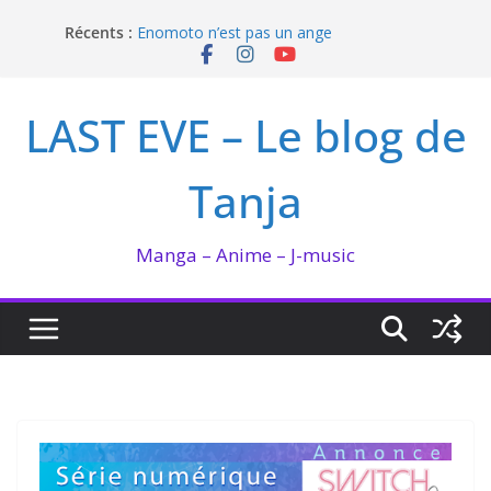
Passer
Récents :
Enomoto n’est pas un ange
au
QUEEN BEE enflamme le Bataclan
contenu
Bilan lecture et visionnage de juillet 2026
Ma collection BANANA FISH
LAST EVE – Le blog de
I’m not in love de Zeniko Sumiya
Tanja
Manga – Anime – J-music