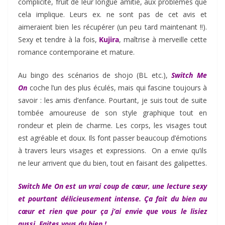
complicité, fruit de leur longue amitié, aux problèmes que
cela implique. Leurs ex. ne sont pas de cet avis et
aimeraient bien les récupérer (un peu tard maintenant !!).
Sexy et tendre à la fois,
Kujira
, maîtrise à merveille cette
romance contemporaine et mature.
Au bingo des scénarios de shojo (BL etc.),
Switch Me
On
coche l’un des plus éculés, mais qui fascine toujours à
savoir : les amis d’enfance. Pourtant, je suis tout de suite
tombée amoureuse de son style graphique tout en
rondeur et plein de charme. Les corps, les visages tout
est agréable et doux. Ils font passer beaucoup d’émotions
à travers leurs visages et expressions. On a envie qu’ils
ne leur arrivent que du bien, tout en faisant des galipettes.
Switch Me On est un vrai coup de
cœur
, une lecture sexy
et pourtant délicieusement intense.
Ça
fait du bien au
cœur
et rien que pour ça j’ai envie que vous le lisiez
aussi. Faites vous du bien !