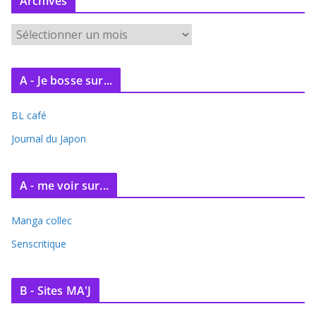
Archives
A
r
c
A - Je bosse sur...
h
i
BL café
v
e
Journal du Japon
s
A - me voir sur...
Manga collec
Senscritique
B - Sites MA'J