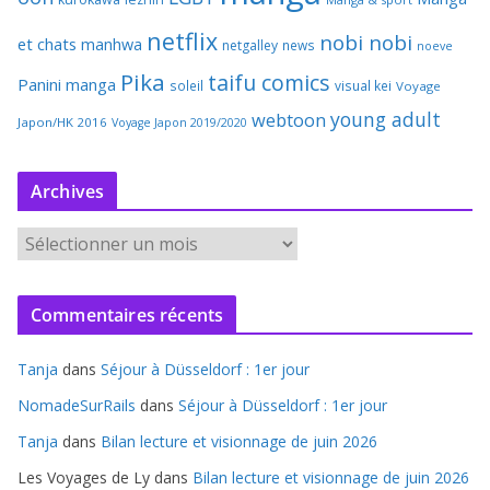
netflix
nobi nobi
et chats
manhwa
netgalley
news
noeve
Pika
taifu comics
Panini manga
soleil
visual kei
Voyage
young adult
webtoon
Japon/HK 2016
Voyage Japon 2019/2020
Archives
A
r
c
Commentaires récents
h
i
Tanja
dans
Séjour à Düsseldorf : 1er jour
v
e
NomadeSurRails
dans
Séjour à Düsseldorf : 1er jour
s
Tanja
dans
Bilan lecture et visionnage de juin 2026
Les Voyages de Ly
dans
Bilan lecture et visionnage de juin 2026