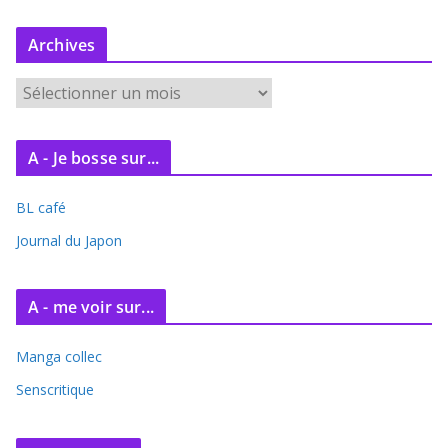
Archives
A
r
c
A - Je bosse sur...
h
i
BL café
v
e
Journal du Japon
s
A - me voir sur...
Manga collec
Senscritique