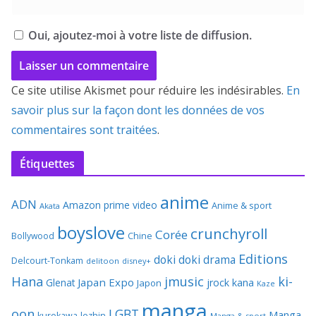
Oui, ajoutez-moi à votre liste de diffusion.
Ce site utilise Akismet pour réduire les indésirables.
En
savoir plus sur la façon dont les données de vos
commentaires sont traitées
.
Étiquettes
anime
ADN
Amazon prime video
Anime & sport
Akata
boyslove
crunchyroll
Corée
Bollywood
Chine
Editions
doki doki
drama
Delcourt-Tonkam
delitoon
disney+
Hana
jmusic
ki-
Japan Expo
Glenat
jrock
kana
Japon
Kaze
manga
oon
LGBT
Manga
kurokawa
lezhin
Manga & sport