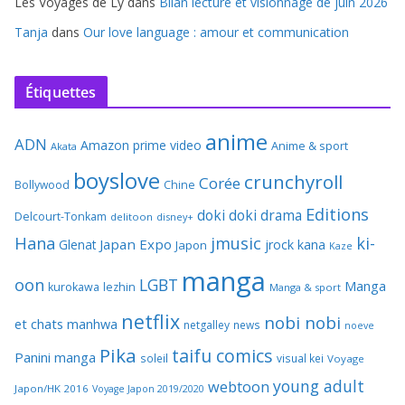
Les Voyages de Ly
dans
Bilan lecture et visionnage de juin 2026
Tanja
dans
Our love language : amour et communication
Étiquettes
anime
ADN
Amazon prime video
Anime & sport
Akata
boyslove
crunchyroll
Corée
Bollywood
Chine
Editions
doki doki
drama
Delcourt-Tonkam
delitoon
disney+
Hana
jmusic
ki-
Japan Expo
Glenat
jrock
kana
Japon
Kaze
manga
oon
LGBT
Manga
kurokawa
lezhin
Manga & sport
netflix
nobi nobi
et chats
manhwa
netgalley
news
noeve
Pika
taifu comics
Panini manga
soleil
visual kei
Voyage
young adult
webtoon
Japon/HK 2016
Voyage Japon 2019/2020