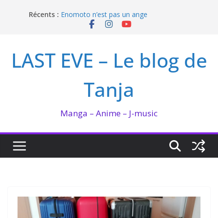
Passer
I’m not in love de Zeniko Sumiya
Récents :
au
Enomoto n’est pas un ange
contenu
QUEEN BEE enflamme le Bataclan
Bilan lecture et visionnage de juillet 2026
LAST EVE – Le blog de
Ma collection BANANA FISH
Tanja
Manga – Anime – J-music