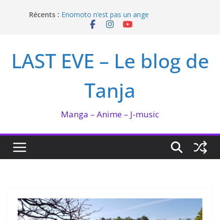
Passer
Récents :
I’m not in love de Zeniko Sumiya
au
Enomoto n’est pas un ange
contenu
QUEEN BEE enflamme le Bataclan
Bilan lecture et visionnage de juillet 2026
LAST EVE – Le blog de
Ma collection BANANA FISH
Tanja
Manga – Anime – J-music