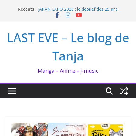
Passer
Enomoto n’est pas un ange
Récents :
au
JAPAN EXPO 2026 : le debrief des 25 ans
contenu
Bilan lecture et visionnage de juillet 2026
Ma collection BANANA FISH
LAST EVE – Le blog de
I’m not in love de Zeniko Sumiya
Tanja
Manga – Anime – J-music