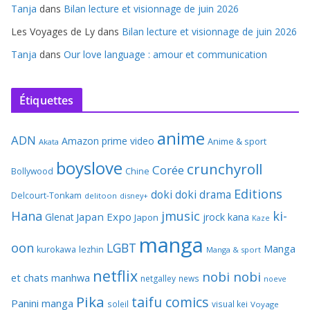
Tanja
dans
Bilan lecture et visionnage de juin 2026
Les Voyages de Ly
dans
Bilan lecture et visionnage de juin 2026
Tanja
dans
Our love language : amour et communication
Étiquettes
anime
ADN
Amazon prime video
Anime & sport
Akata
boyslove
crunchyroll
Corée
Bollywood
Chine
Editions
doki doki
drama
Delcourt-Tonkam
delitoon
disney+
Hana
jmusic
ki-
Japan Expo
Glenat
jrock
kana
Japon
Kaze
manga
oon
LGBT
Manga
kurokawa
lezhin
Manga & sport
netflix
nobi nobi
et chats
manhwa
netgalley
news
noeve
Pika
taifu comics
Panini manga
soleil
visual kei
Voyage