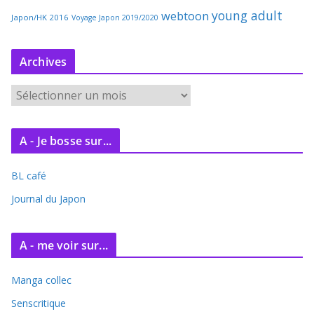
young adult
webtoon
Japon/HK 2016
Voyage Japon 2019/2020
Archives
A
r
c
A - Je bosse sur...
h
i
BL café
v
e
Journal du Japon
s
A - me voir sur...
Manga collec
Senscritique