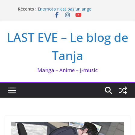
Passer
Récents :
Enomoto n’est pas un ange
au
QUEEN BEE enflamme le Bataclan
contenu
Bilan lecture et visionnage de juillet 2026
Ma collection BANANA FISH
LAST EVE – Le blog de
I’m not in love de Zeniko Sumiya
Tanja
Manga – Anime – J-music