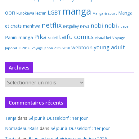
manga
oon
LGBT
Manga
kurokawa
lezhin
Manga & sport
netflix
nobi nobi
et chats
manhwa
netgalley
news
noeve
Pika
taifu comics
Panini manga
soleil
visual kei
Voyage
young adult
webtoon
Japon/HK 2016
Voyage Japon 2019/2020
Archives
A
r
c
Commentaires récents
h
i
Tanja
dans
Séjour à Düsseldorf : 1er jour
v
e
NomadeSurRails
dans
Séjour à Düsseldorf : 1er jour
s
Tanja
dans
Bilan lecture et visionnage de juin 2026