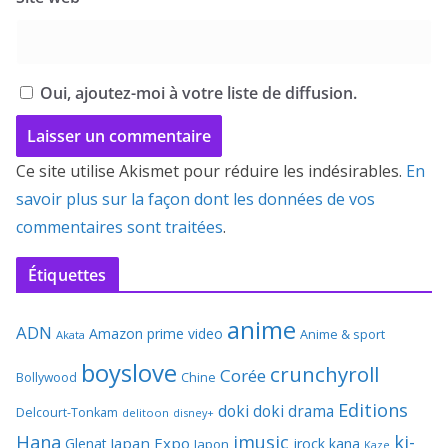
Oui, ajoutez-moi à votre liste de diffusion.
Ce site utilise Akismet pour réduire les indésirables.
En
savoir plus sur la façon dont les données de vos
commentaires sont traitées
.
Étiquettes
anime
ADN
Amazon prime video
Anime & sport
Akata
boyslove
crunchyroll
Corée
Bollywood
Chine
Editions
doki doki
drama
Delcourt-Tonkam
delitoon
disney+
Hana
jmusic
ki-
Japan Expo
Glenat
jrock
kana
Japon
Kaze