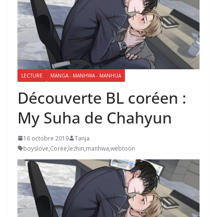
LECTURE
MANGA - MANHWA - MANHUA
Découverte BL coréen :
My Suha de Chahyun
16 octobre 2019
Tanja
boyslove
,
Corée
,
lezhin
,
manhwa
,
webtoon