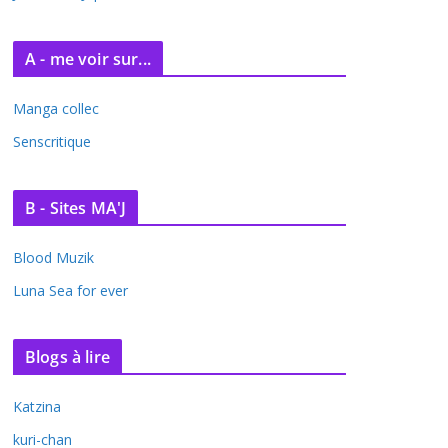
A - me voir sur...
Manga collec
Senscritique
B - Sites MA'J
Blood Muzik
Luna Sea for ever
Blogs à lire
Katzina
kuri-chan