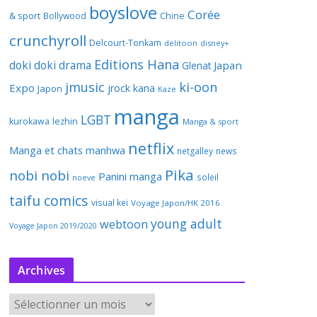
boyslove
Corée
& sport
Bollywood
Chine
crunchyroll
Delcourt-Tonkam
delitoon
disney+
Editions Hana
doki doki
drama
Japan
Glenat
jmusic
ki-oon
Expo
jrock
kana
Japon
Kaze
manga
LGBT
kurokawa
lezhin
Manga & sport
netflix
Manga et chats
manhwa
netgalley
news
Pika
nobi nobi
Panini manga
soleil
noeve
taifu comics
visual kei
Voyage Japon/HK 2016
young adult
webtoon
Voyage Japon 2019/2020
Archives
A