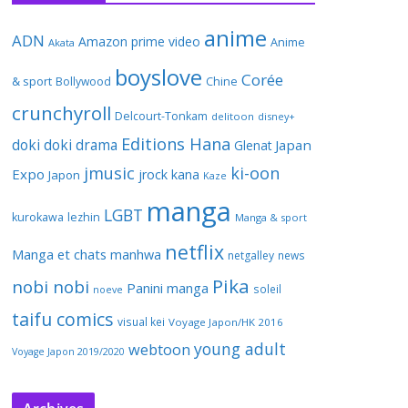
anime
ADN
Amazon prime video
Anime
Akata
boyslove
Corée
& sport
Bollywood
Chine
crunchyroll
Delcourt-Tonkam
delitoon
disney+
Editions Hana
doki doki
drama
Japan
Glenat
jmusic
ki-oon
Expo
jrock
kana
Japon
Kaze
manga
LGBT
kurokawa
lezhin
Manga & sport
netflix
Manga et chats
manhwa
netgalley
news
Pika
nobi nobi
Panini manga
soleil
noeve
taifu comics
visual kei
Voyage Japon/HK 2016
young adult
webtoon
Voyage Japon 2019/2020