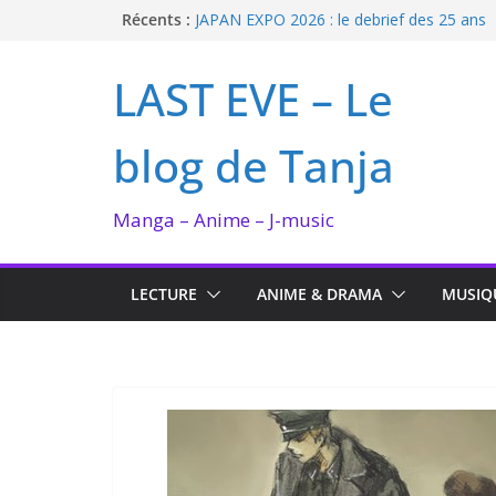
Passer
Récents :
JAPAN EXPO 2026 : le debrief des 25 ans
Bilan lecture et visionnage de juillet 2026
au
Ma collection BANANA FISH
contenu
LAST EVE – Le
I’m not in love de Zeniko Sumiya
Enomoto n’est pas un ange
blog de Tanja
Manga – Anime – J-music
LECTURE
ANIME & DRAMA
MUSIQ