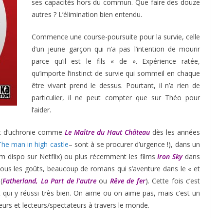
ses capacités hors du commun. Que faire des douze
autres ? L’élimination bien entendu.
Commence une course-poursuite pour la survie, celle
d’un jeune garçon qui n’a pas l’intention de mourir
parce qu’il est le fils « de ». Expérience ratée,
qu’importe l’instinct de survie qui sommeil en chaque
être vivant prend le dessus. Pourtant, il n’a rien de
particulier, il ne peut compter que sur Théo pour
l’aider.
jet d’uchronie comme
Le Maître du Haut Château
dès les années
The man in high castle
– sont à se procurer d’urgence !), dans un
lm dispo sur Netflix) ou plus récemment les films
Iron Sky
dans
 tous les goûts, beaucoup de romans qui s’aventure dans le « et
(
Fatherland, La Part de l’autre
ou
Rêve de fer
). Cette fois c’est
t qui y réussi très bien. On aime ou on aime pas, mais c’est un
teurs et lecteurs/spectateurs à travers le monde.