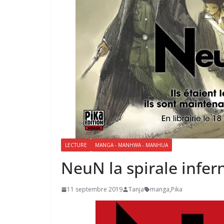
LECTURE
MANGA - MANHWA - MANHUA
NeuN la spirale infer
11 septembre 2019
Tanja
manga
,
Pika