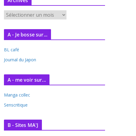
Archives
A
r
c
A - Je bosse sur...
h
i
BL café
v
e
Journal du Japon
s
A - me voir sur...
Manga collec
Senscritique
B - Sites MA'J