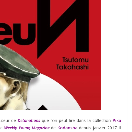
’auteur de
Détonations
que l’on peut lire dans la collection
Pika
le
Weekly Young Magazine
de
Kodansha
depuis janvier 2017. Il