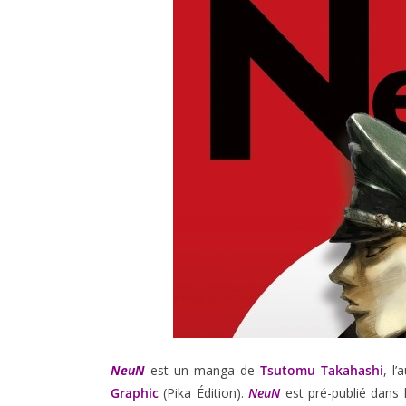
NeuN
est un manga de
Tsutomu Takahashi
, l
Graphic
(Pika Édition).
NeuN
est pré-publié dans 