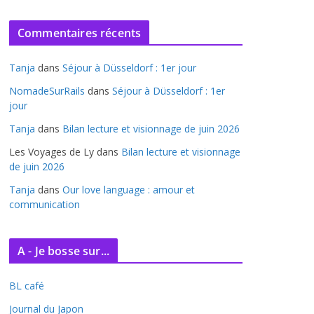
r
c
Commentaires récents
h
i
Tanja
dans
Séjour à Düsseldorf : 1er jour
v
e
NomadeSurRails
dans
Séjour à Düsseldorf : 1er
jour
s
Tanja
dans
Bilan lecture et visionnage de juin 2026
Les Voyages de Ly
dans
Bilan lecture et visionnage
de juin 2026
Tanja
dans
Our love language : amour et
communication
A - Je bosse sur...
BL café
Journal du Japon