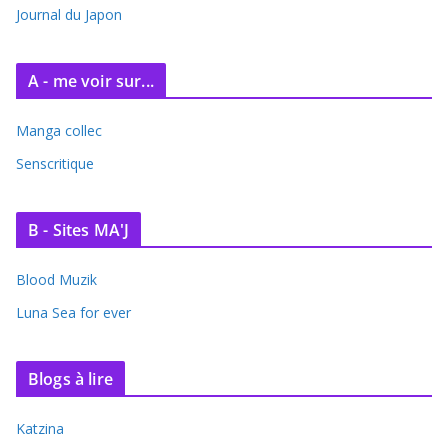
e
Journal du Japon
s
A - me voir sur...
Manga collec
Senscritique
B - Sites MA'J
Blood Muzik
Luna Sea for ever
Blogs à lire
Katzina