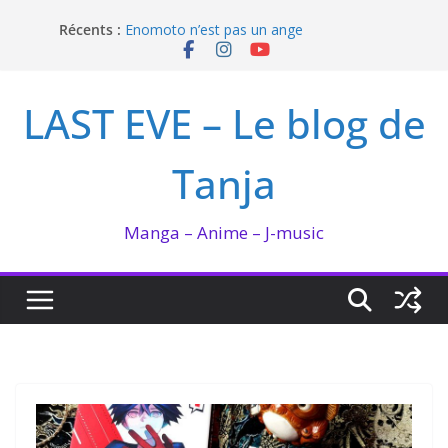
Passer
Récents :
Enomoto n’est pas un ange
au
QUEEN BEE enflamme le Bataclan
contenu
Bilan lecture et visionnage de juillet 2026
Ma collection BANANA FISH
LAST EVE – Le blog de
I’m not in love de Zeniko Sumiya
Tanja
Manga – Anime – J-music