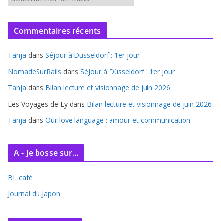
r
c
Commentaires récents
h
i
Tanja
dans
Séjour à Düsseldorf : 1er jour
v
e
NomadeSurRails
dans
Séjour à Düsseldorf : 1er jour
s
Tanja
dans
Bilan lecture et visionnage de juin 2026
Les Voyages de Ly
dans
Bilan lecture et visionnage de juin 2026
Tanja
dans
Our love language : amour et communication
A - Je bosse sur...
BL café
Journal du Japon