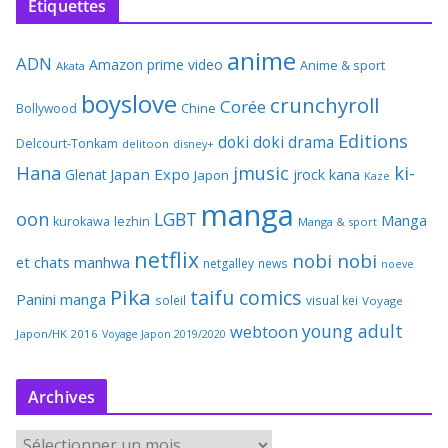
Étiquettes
anime
ADN
Amazon prime video
Anime & sport
Akata
boyslove
crunchyroll
Corée
Bollywood
Chine
Editions
doki doki
drama
Delcourt-Tonkam
delitoon
disney+
Hana
jmusic
ki-
Japan Expo
Glenat
jrock
kana
Japon
Kaze
manga
oon
LGBT
Manga
kurokawa
lezhin
Manga & sport
netflix
nobi nobi
et chats
manhwa
netgalley
news
noeve
Pika
taifu comics
Panini manga
soleil
visual kei
Voyage
young adult
webtoon
Japon/HK 2016
Voyage Japon 2019/2020
Archives
A