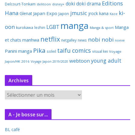
Editions
doki doki
drama
Delcourt-Tonkam
delitoon
disney+
Hana
jmusic
ki-
Japan Expo
Glenat
jrock
kana
Japon
Kaze
manga
oon
LGBT
Manga
kurokawa
lezhin
Manga & sport
netflix
nobi nobi
et chats
manhwa
netgalley
news
noeve
Pika
taifu comics
Panini manga
soleil
visual kei
Voyage
young adult
webtoon
Japon/HK 2016
Voyage Japon 2019/2020
Archives
A
r
c
A - Je bosse sur...
h
i
BL café
v