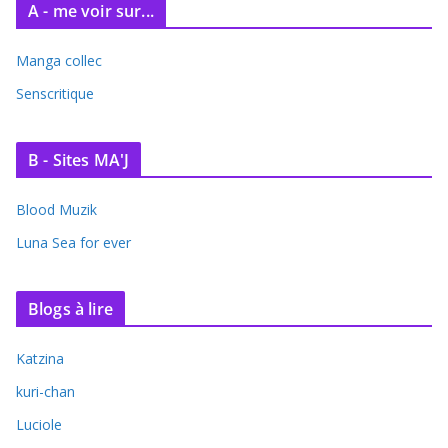
A - me voir sur...
Manga collec
Senscritique
B - Sites MA'J
Blood Muzik
Luna Sea for ever
Blogs à lire
Katzina
kuri-chan
Luciole