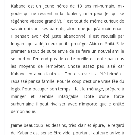
Kabane est un jeune héros de 13 ans mi-humain, mi-
goule qui ne ressent ni la douleur, ni la peur (et qui se
régénère vitesse grand V). Il est tout de même curieux de
savoir qui sont ses parents, alors que jusqu’à maintenant
il pensait avoir été juste abandonné. Il est recueilli par
Inugami qui a déjà deux petits protéger Akira et Shiki. Si le
premier a tout de suite envie de se faire un nouvel ami le
second ne l’entend pas de cette oreille et tente par tous
les moyens de l’embêter. Chose assez peu aisé car
Kabane en a vu d’autres… Toute sa vie il a été brimé et
rabaissé par sa famille. Pour le coup c’est une vraie fée du
logis. Pour occuper son temps il fait le ménage, prépare à
manger et semble infatigable. Doté d’une force
surhumaine il peut rivaliser avec n’importe quelle entité
démoniaque.
J’aime beaucoup les dessins, très clair et épuré, le regard
de Kabane est sensé être vide, pourtant l’auteure arrive à