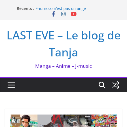
Passer
Récents :
I’m not in love de Zeniko Sumiya
au
Enomoto n’est pas un ange
contenu
QUEEN BEE enflamme le Bataclan
Bilan lecture et visionnage de juillet 2026
LAST EVE – Le blog de
Ma collection BANANA FISH
Tanja
Manga – Anime – J-music