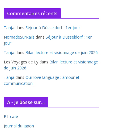
r
c
Commentaires récents
h
i
Tanja
dans
Séjour à Düsseldorf : 1er jour
v
e
NomadeSurRails
dans
Séjour à Düsseldorf : 1er
jour
s
Tanja
dans
Bilan lecture et visionnage de juin 2026
Les Voyages de Ly
dans
Bilan lecture et visionnage
de juin 2026
Tanja
dans
Our love language : amour et
communication
A - Je bosse sur...
BL café
Journal du Japon