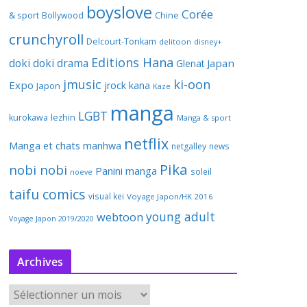
boyslove
Corée
& sport
Bollywood
Chine
crunchyroll
Delcourt-Tonkam
delitoon
disney+
Editions Hana
doki doki
drama
Japan
Glenat
jmusic
ki-oon
Expo
jrock
kana
Japon
Kaze
manga
LGBT
kurokawa
lezhin
Manga & sport
netflix
Manga et chats
manhwa
netgalley
news
Pika
nobi nobi
Panini manga
soleil
noeve
taifu comics
visual kei
Voyage Japon/HK 2016
young adult
webtoon
Voyage Japon 2019/2020
Archives
A