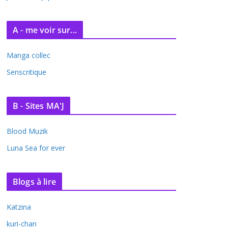
A - me voir sur...
Manga collec
Senscritique
B - Sites MA'J
Blood Muzik
Luna Sea for ever
Blogs à lire
Katzina
kuri-chan