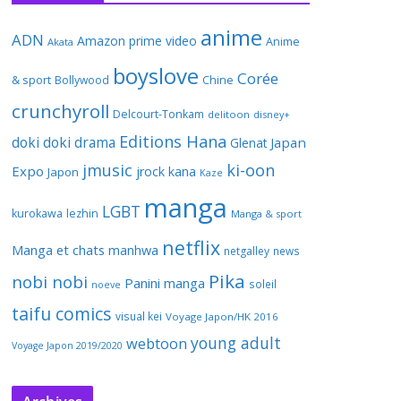
anime
ADN
Amazon prime video
Anime
Akata
boyslove
Corée
& sport
Bollywood
Chine
crunchyroll
Delcourt-Tonkam
delitoon
disney+
Editions Hana
doki doki
drama
Japan
Glenat
jmusic
ki-oon
Expo
jrock
kana
Japon
Kaze
manga
LGBT
kurokawa
lezhin
Manga & sport
netflix
Manga et chats
manhwa
netgalley
news
Pika
nobi nobi
Panini manga
soleil
noeve
taifu comics
visual kei
Voyage Japon/HK 2016
young adult
webtoon
Voyage Japon 2019/2020