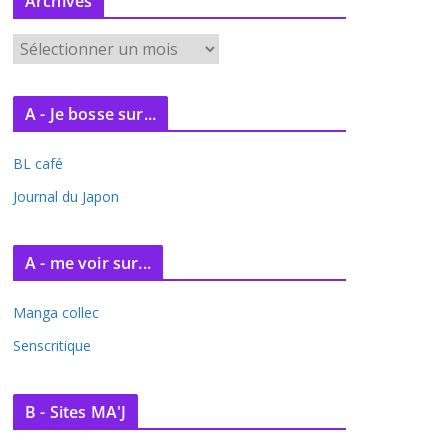
Archives
A
r
c
A - Je bosse sur...
h
i
BL café
v
e
Journal du Japon
s
A - me voir sur...
Manga collec
Senscritique
B - Sites MA'J