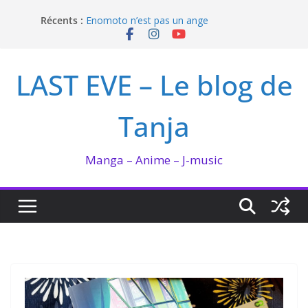
Passer
Récents :
Enomoto n’est pas un ange
au
QUEEN BEE enflamme le Bataclan
contenu
Bilan lecture et visionnage de juillet 2026
Ma collection BANANA FISH
LAST EVE – Le blog de
I’m not in love de Zeniko Sumiya
Tanja
Manga – Anime – J-music