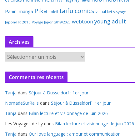
netgalley
news
noeve
Pika
taifu comics
Panini manga
soleil
visual kei
Voyage
young adult
webtoon
Japon/HK 2016
Voyage Japon 2019/2020
Archives
A
r
c
Commentaires récents
h
i
Tanja
dans
Séjour à Düsseldorf : 1er jour
v
e
NomadeSurRails
dans
Séjour à Düsseldorf : 1er jour
s
Tanja
dans
Bilan lecture et visionnage de juin 2026
Les Voyages de Ly
dans
Bilan lecture et visionnage de juin 2026
Tanja
dans
Our love language : amour et communication