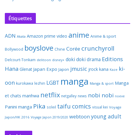
Étiquettes
anime
ADN
Amazon prime video
Anime & sport
Akata
boyslove
crunchyroll
Corée
Bollywood
Chine
Editions
doki doki
drama
Delcourt-Tonkam
delitoon
disney+
Hana
jmusic
ki-
Japan Expo
Glenat
jrock
kana
Japon
Kaze
manga
oon
LGBT
Manga
kurokawa
lezhin
Manga & sport
netflix
nobi nobi
et chats
manhwa
netgalley
news
noeve
Pika
taifu comics
Panini manga
soleil
visual kei
Voyage
young adult
webtoon
Japon/HK 2016
Voyage Japon 2019/2020