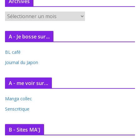
Archives
A
r
c
A - Je bosse sur...
h
i
BL café
v
e
Journal du Japon
s
A - me voir sur...
Manga collec
Senscritique
B - Sites MA'J