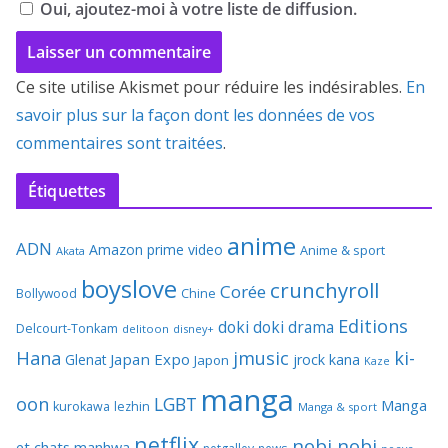
Oui, ajoutez-moi à votre liste de diffusion.
Ce site utilise Akismet pour réduire les indésirables.
En
savoir plus sur la façon dont les données de vos
commentaires sont traitées
.
Étiquettes
anime
ADN
Amazon prime video
Anime & sport
Akata
boyslove
crunchyroll
Corée
Bollywood
Chine
Editions
doki doki
drama
Delcourt-Tonkam
delitoon
disney+
Hana
jmusic
ki-
Japan Expo
Glenat
jrock
kana
Japon
Kaze
manga
oon
LGBT
Manga
kurokawa
lezhin
Manga & sport
netflix
nobi nobi
et chats
manhwa