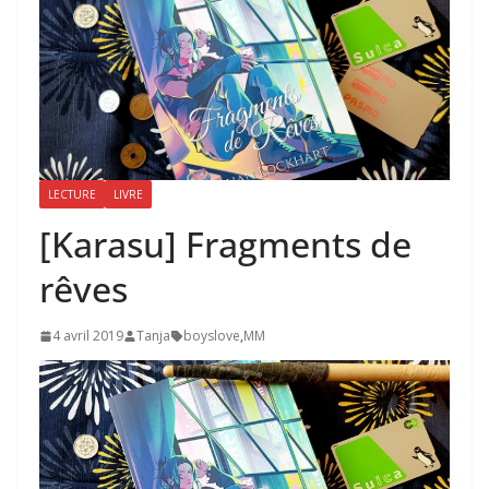
LECTURE
LIVRE
[Karasu] Fragments de
rêves
4 avril 2019
Tanja
boyslove
,
MM