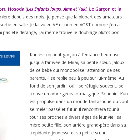
ru Hosoda
(
Les Enfants loups, Ame et Yuki,
Le Garçon et la
remière depuis des mois, je pense que la plupart des amateurs
 sortie en salle. Je lai vu en VF et non en VOST comme j’en ai
’ai pas été dérangé, j’ai même trouvé le doublage plutôt bon
Kun est un petit garçon à l’enfance heureuse
jusqu’à l’arrivée de Miraï, sa petite sœur. Jaloux
de ce bébé qui monopolise l’attention de ses
parents, il se replie peu à peu sur lui-même. Au
fond de son jardin, où il se réfugie souvent, se
trouve un arbre généalo-ma-gique. Soudain, Kun
est propulsé dans un monde fantastique où vont
se mêler passé et futur. Il rencontrera tour à
tour ses proches à divers âges de leur vie : sa
mère petite fille, son arrière grand-père dans sa
trépidante jeunesse et sa petite sœur