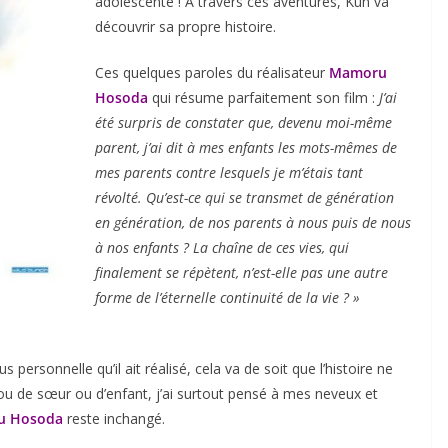
adolescente ! A travers ces aventures, Kun va
découvrir sa propre histoire.
Ces quelques paroles du réalisateur
Mamoru
Hosoda
qui résume parfaitement son film :
J’ai
été surpris de constater que, devenu moi-même
parent, j’ai dit à mes enfants les mots-mêmes de
mes parents contre lesquels je m’étais tant
révolté. Qu’est-ce qui se transmet de génération
en génération, de nos parents à nous puis de nous
à nos enfants ? La chaîne de ces vies, qui
finalement se répètent, n’est-elle pas une autre
forme de l’éternelle continuité de la vie ? »
us personnelle qu’il ait réalisé, cela va de soit que l’histoire ne
ou de sœur ou d’enfant, j’ai surtout pensé à mes neveux et
u Hosoda
reste inchangé.