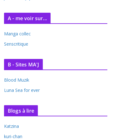
A - me voir sur...
Manga collec
Senscritique
B - Sites MA'J
Blood Muzik
Luna Sea for ever
Blogs à lire
Katzina
kuri-chan