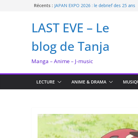
Passer
Récents :
JAPAN EXPO 2026 : le debrief des 25 ans
Bilan lecture et visionnage de juillet 2026
au
Ma collection BANANA FISH
contenu
LAST EVE – Le
I’m not in love de Zeniko Sumiya
Enomoto n’est pas un ange
blog de Tanja
Manga – Anime – J-music
LECTURE
ANIME & DRAMA
MUSIQ