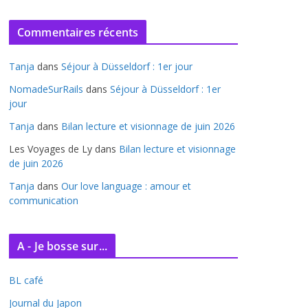
r
c
Commentaires récents
h
i
Tanja
dans
Séjour à Düsseldorf : 1er jour
v
e
NomadeSurRails
dans
Séjour à Düsseldorf : 1er
jour
s
Tanja
dans
Bilan lecture et visionnage de juin 2026
Les Voyages de Ly
dans
Bilan lecture et visionnage
de juin 2026
Tanja
dans
Our love language : amour et
communication
A - Je bosse sur...
BL café
Journal du Japon