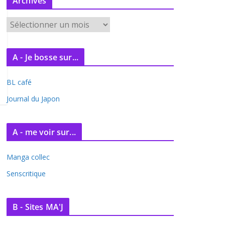
Archives
A
r
c
A - Je bosse sur...
h
i
BL café
v
e
Journal du Japon
s
A - me voir sur...
Manga collec
Senscritique
B - Sites MA'J