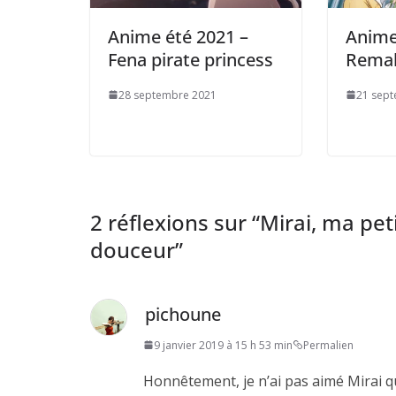
Anime été 2021 –
Anime
Fena pirate princess
Remak
28 septembre 2021
21 sep
2 réflexions sur “
Mirai, ma pe
douceur
”
pichoune
9 janvier 2019 à 15 h 53 min
Permalien
Honnêtement, je n’ai pas aimé Mirai qu