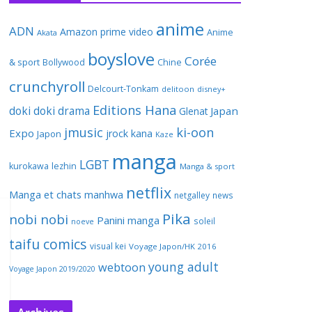
anime
ADN
Amazon prime video
Anime
Akata
boyslove
Corée
& sport
Bollywood
Chine
crunchyroll
Delcourt-Tonkam
delitoon
disney+
Editions Hana
doki doki
drama
Japan
Glenat
jmusic
ki-oon
Expo
jrock
kana
Japon
Kaze
manga
LGBT
kurokawa
lezhin
Manga & sport
netflix
Manga et chats
manhwa
netgalley
news
Pika
nobi nobi
Panini manga
soleil
noeve
taifu comics
visual kei
Voyage Japon/HK 2016
young adult
webtoon
Voyage Japon 2019/2020