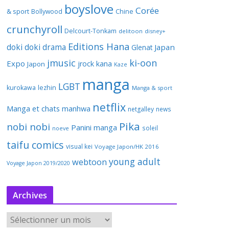
boyslove
Corée
& sport
Bollywood
Chine
crunchyroll
Delcourt-Tonkam
delitoon
disney+
Editions Hana
doki doki
drama
Japan
Glenat
jmusic
ki-oon
Expo
jrock
kana
Japon
Kaze
manga
LGBT
kurokawa
lezhin
Manga & sport
netflix
Manga et chats
manhwa
netgalley
news
Pika
nobi nobi
Panini manga
soleil
noeve
taifu comics
visual kei
Voyage Japon/HK 2016
young adult
webtoon
Voyage Japon 2019/2020
Archives
A