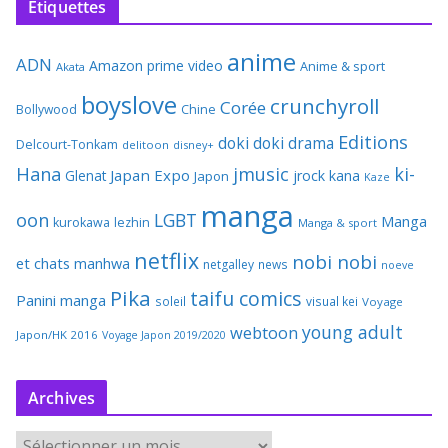
Étiquettes
anime
ADN
Amazon prime video
Anime & sport
Akata
boyslove
crunchyroll
Corée
Bollywood
Chine
Editions
doki doki
drama
Delcourt-Tonkam
delitoon
disney+
Hana
jmusic
ki-
Japan Expo
Glenat
jrock
kana
Japon
Kaze
manga
oon
LGBT
Manga
kurokawa
lezhin
Manga & sport
netflix
nobi nobi
et chats
manhwa
netgalley
news
noeve
Pika
taifu comics
Panini manga
soleil
visual kei
Voyage
young adult
webtoon
Japon/HK 2016
Voyage Japon 2019/2020
Archives
A