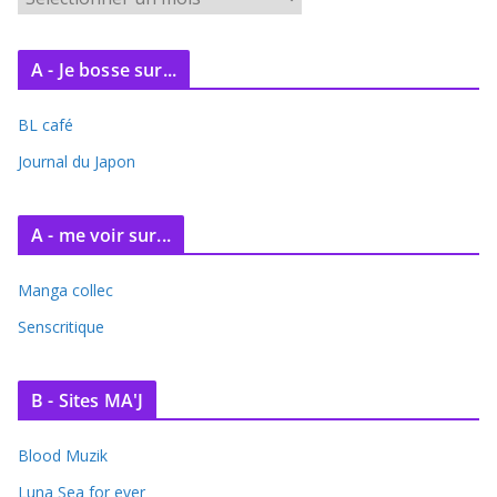
r
c
A - Je bosse sur...
h
i
BL café
v
e
Journal du Japon
s
A - me voir sur...
Manga collec
Senscritique
B - Sites MA'J
Blood Muzik
Luna Sea for ever