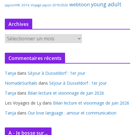
young adult
webtoon
Japon/HK 2016
Voyage Japon 2019/2020
Archives
A
r
c
Commentaires récents
h
i
Tanja
dans
Séjour à Düsseldorf : 1er jour
v
e
NomadeSurRails
dans
Séjour à Düsseldorf : 1er jour
s
Tanja
dans
Bilan lecture et visionnage de juin 2026
Les Voyages de Ly
dans
Bilan lecture et visionnage de juin 2026
Tanja
dans
Our love language : amour et communication
A - Je bosse sur...