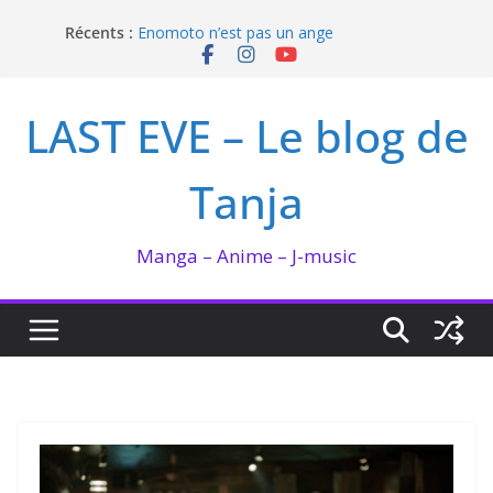
Passer
Récents :
Enomoto n’est pas un ange
au
QUEEN BEE enflamme le Bataclan
contenu
Bilan lecture et visionnage de juillet 2026
Ma collection BANANA FISH
LAST EVE – Le blog de
I’m not in love de Zeniko Sumiya
Tanja
Manga – Anime – J-music