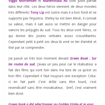
Viggo Mortensen
et
Mahershala Ali
sont juste parfait
dans leur rôle. Les deux héros viennent de deux mondes
très différents
Tony Lip
est rustre mais il a bon fond et ne
supporte pas l’injustice. Shirley lui est bien élevé, il connait
sa valeur, mais il sait aussi se mettre en danger pour
vaincre les préjugés du sud. Tous les deux sont fières, ce
qui donne des joutes verbales assez croustillantes.
Cependant petit à petit ses deux là vont se lier d’amitié et
finir par se comprendre.
J’ai passé un très bon moment devant
Green Book : Sur
les routes du sud
, j’avais un peu peur car le réalisateur a
fait des films qui sont loin dans ma liste de ce qu’est un
bon film. Cependant il faut toujours une exception. Celui-
ci en fait parti. C’est drôle sans être lourd, c’est
revendicatif sans être moralisateur, bref, c’est vraiment
bien dosé.
Green book a été sélectionner au Golden Globe et je vous