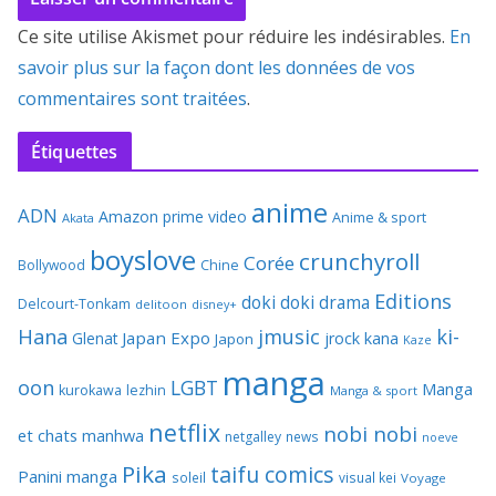
Ce site utilise Akismet pour réduire les indésirables.
En
savoir plus sur la façon dont les données de vos
commentaires sont traitées
.
Étiquettes
anime
ADN
Amazon prime video
Anime & sport
Akata
boyslove
crunchyroll
Corée
Bollywood
Chine
Editions
doki doki
drama
Delcourt-Tonkam
delitoon
disney+
Hana
jmusic
ki-
Japan Expo
Glenat
jrock
kana
Japon
Kaze
manga
oon
LGBT
Manga
kurokawa
lezhin
Manga & sport
netflix
nobi nobi
et chats
manhwa
netgalley
news
noeve
Pika
taifu comics
Panini manga
soleil
visual kei
Voyage