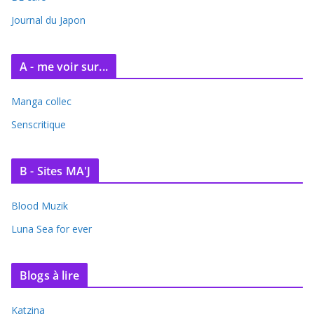
v
e
Journal du Japon
s
A - me voir sur...
Manga collec
Senscritique
B - Sites MA'J
Blood Muzik
Luna Sea for ever
Blogs à lire
Katzina