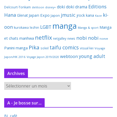
Editions
doki doki
drama
Delcourt-Tonkam
delitoon
disney+
Hana
jmusic
ki-
Japan Expo
Glenat
jrock
kana
Japon
Kaze
manga
oon
LGBT
Manga
kurokawa
lezhin
Manga & sport
netflix
nobi nobi
et chats
manhwa
netgalley
news
noeve
Pika
taifu comics
Panini manga
soleil
visual kei
Voyage
young adult
webtoon
Japon/HK 2016
Voyage Japon 2019/2020
Archives
A
r
c
A - Je bosse sur...
h
i
BL café