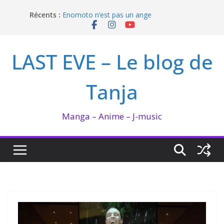
Passer
Récents :
Enomoto n’est pas un ange
au
QUEEN BEE enflamme le Bataclan
contenu
Bilan lecture et visionnage de juillet 2026
Ma collection BANANA FISH
LAST EVE – Le blog de
I’m not in love de Zeniko Sumiya
Tanja
Manga – Anime – J-music