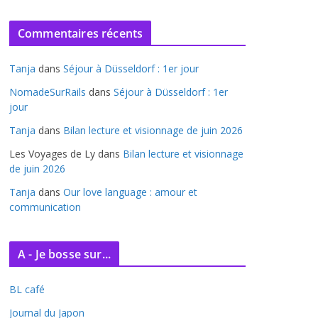
r
c
Commentaires récents
h
i
Tanja
dans
Séjour à Düsseldorf : 1er jour
v
e
NomadeSurRails
dans
Séjour à Düsseldorf : 1er
jour
s
Tanja
dans
Bilan lecture et visionnage de juin 2026
Les Voyages de Ly
dans
Bilan lecture et visionnage
de juin 2026
Tanja
dans
Our love language : amour et
communication
A - Je bosse sur...
BL café
Journal du Japon