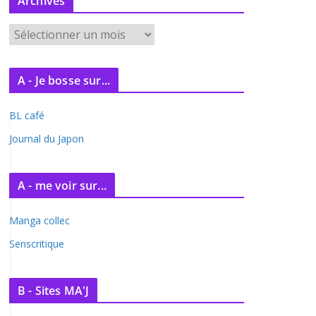
Archives
A
r
c
A - Je bosse sur...
h
i
BL café
v
e
Journal du Japon
s
A - me voir sur...
Manga collec
Senscritique
B - Sites MA'J