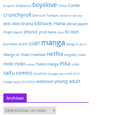
boyslove
Corée
& sport
Bollywood
Chine
crunchyroll
Delcourt-Tonkam
delitoon
disney+
Editions Hana
doki doki
drama
Japan
Glenat
jmusic
ki-oon
Expo
jrock
kana
Japon
Kaze
manga
LGBT
kurokawa
lezhin
Manga & sport
netflix
Manga et chats
manhwa
netgalley
news
Pika
nobi nobi
Panini manga
soleil
noeve
taifu comics
visual kei
Voyage Japon/HK 2016
young adult
webtoon
Voyage Japon 2019/2020
Archives
A