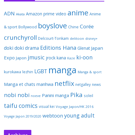
anime
ADN
Amazon prime video
Anime
Akata
boyslove
Corée
& sport
Bollywood
Chine
crunchyroll
Delcourt-Tonkam
delitoon
disney+
Editions Hana
doki doki
drama
Japan
Glenat
jmusic
ki-oon
Expo
jrock
kana
Japon
Kaze
manga
LGBT
kurokawa
lezhin
Manga & sport
netflix
Manga et chats
manhwa
netgalley
news
Pika
nobi nobi
Panini manga
soleil
noeve
taifu comics
visual kei
Voyage Japon/HK 2016
young adult
webtoon
Voyage Japon 2019/2020