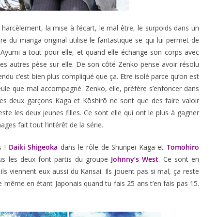
harcèlement, la mise à l’écart, le mal être, le surpoids dans un
re du manga original utilise le fantastique se qui lui permet de
. Ayumi a tout pour elle, et quand elle échange son corps avec
des autres pèse sur elle. De son côté Zenko pense avoir résolu
ndu c’est bien plus compliqué que ça. Etre isolé parce qu’on est
 seule que mal accompagné. Zenko, elle, préfère s’enfoncer dans
 Les deux garçons Kaga et Kōshirō ne sont que des faire valoir
este les deux jeunes filles. Ce sont elle qui ont le plus à gagner
s fait tout l’intérêt de la série.
s !
Daiki Shigeoka
dans le rôle de Shunpei Kaga et
Tomohiro
s les deux font partis du groupe
Johnny’s West
. Ce sont en
ils viennent eux aussi du Kansai. Ils jouent pas si mal, ça reste
ue même en étant Japonais quand tu fais 25 ans t’en fais pas 15.