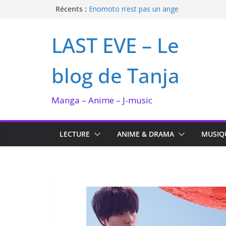
Passer
Récents :
Enomoto n’est pas un ange
JAPAN EXPO 2026 : le debrief des 25 ans
au
Bilan lecture et visionnage de juillet 2026
contenu
LAST EVE – Le
Ma collection BANANA FISH
I’m not in love de Zeniko Sumiya
blog de Tanja
Manga – Anime – J-music
LECTURE
ANIME & DRAMA
MUSIQ