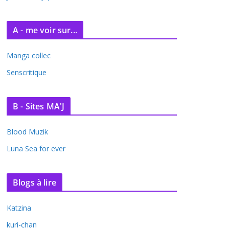
A - me voir sur...
Manga collec
Senscritique
B - Sites MA'J
Blood Muzik
Luna Sea for ever
Blogs à lire
Katzina
kuri-chan