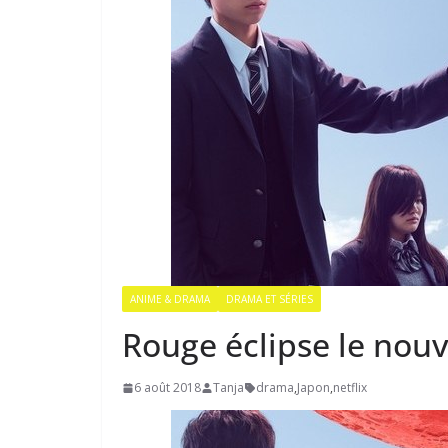
ANIME & DRAMA
DRAMA ET SÉRIES
Rouge éclipse le nou
6 août 2018
Tanja
drama
,
Japon
,
netflix