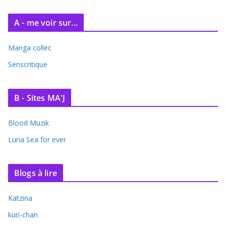
A - me voir sur...
Manga collec
Senscritique
B - Sites MA'J
Blood Muzik
Luna Sea for ever
Blogs à lire
Katzina
kuri-chan