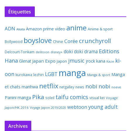
Étiquettes
anime
ADN
Amazon prime video
Anime & sport
Akata
boyslove
crunchyroll
Corée
Bollywood
Chine
Editions
doki doki
drama
Delcourt-Tonkam
delitoon
disney+
Hana
jmusic
ki-
Japan Expo
Glenat
jrock
kana
Japon
Kaze
manga
oon
LGBT
Manga
kurokawa
lezhin
Manga & sport
netflix
nobi nobi
et chats
manhwa
netgalley
news
noeve
Pika
taifu comics
Panini manga
soleil
visual kei
Voyage
young adult
webtoon
Japon/HK 2016
Voyage Japon 2019/2020
Archives