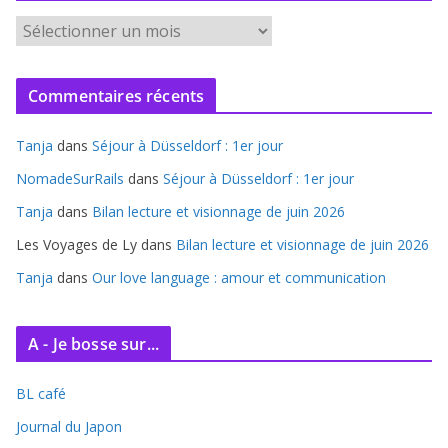
A
r
c
Commentaires récents
h
i
Tanja
dans
Séjour à Düsseldorf : 1er jour
v
e
NomadeSurRails
dans
Séjour à Düsseldorf : 1er jour
s
Tanja
dans
Bilan lecture et visionnage de juin 2026
Les Voyages de Ly
dans
Bilan lecture et visionnage de juin 2026
Tanja
dans
Our love language : amour et communication
A - Je bosse sur...
BL café
Journal du Japon