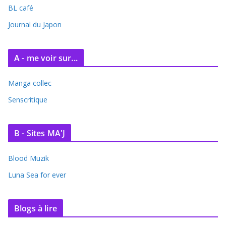
BL café
v
e
Journal du Japon
s
A - me voir sur...
Manga collec
Senscritique
B - Sites MA'J
Blood Muzik
Luna Sea for ever
Blogs à lire