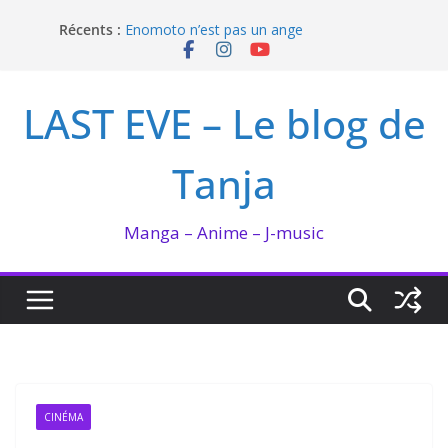
Passer
Récents :
Enomoto n’est pas un ange
au
QUEEN BEE enflamme le Bataclan
contenu
Bilan lecture et visionnage de juillet 2026
Ma collection BANANA FISH
LAST EVE – Le blog de
I’m not in love de Zeniko Sumiya
Tanja
Manga – Anime – J-music
CINÉMA