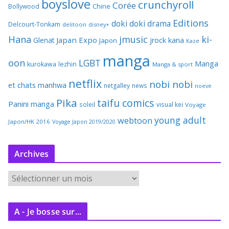
boyslove
crunchyroll
Corée
Bollywood
Chine
Editions
doki doki
drama
Delcourt-Tonkam
delitoon
disney+
Hana
jmusic
ki-
Japan Expo
Glenat
jrock
kana
Japon
Kaze
manga
oon
LGBT
Manga
kurokawa
lezhin
Manga & sport
netflix
nobi nobi
et chats
manhwa
netgalley
news
noeve
Pika
taifu comics
Panini manga
soleil
visual kei
Voyage
young adult
webtoon
Japon/HK 2016
Voyage Japon 2019/2020
Archives
A
r
c
A - Je bosse sur...
h
i