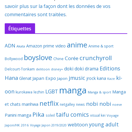
savoir plus sur la façon dont les données de vos
commentaires sont traitées
.
Étiquettes
anime
ADN
Amazon prime video
Anime & sport
Akata
boyslove
crunchyroll
Corée
Bollywood
Chine
Editions
doki doki
drama
Delcourt-Tonkam
delitoon
disney+
Hana
jmusic
ki-
Japan Expo
Glenat
jrock
kana
Japon
Kaze
manga
oon
LGBT
Manga
kurokawa
lezhin
Manga & sport
netflix
nobi nobi
et chats
manhwa
netgalley
news
noeve
Pika
taifu comics
Panini manga
soleil
visual kei
Voyage
young adult
webtoon
Japon/HK 2016
Voyage Japon 2019/2020