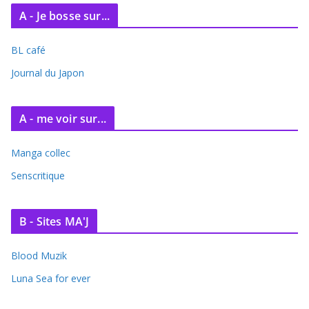
c
A - Je bosse sur...
h
i
BL café
v
e
Journal du Japon
s
A - me voir sur...
Manga collec
Senscritique
B - Sites MA'J
Blood Muzik
Luna Sea for ever