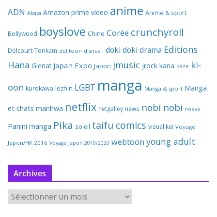
anime
ADN
Amazon prime video
Anime & sport
Akata
boyslove
crunchyroll
Corée
Bollywood
Chine
Editions
doki doki
drama
Delcourt-Tonkam
delitoon
disney+
Hana
jmusic
ki-
Japan Expo
Glenat
jrock
kana
Japon
Kaze
manga
oon
LGBT
Manga
kurokawa
lezhin
Manga & sport
netflix
nobi nobi
et chats
manhwa
netgalley
news
noeve
Pika
taifu comics
Panini manga
soleil
visual kei
Voyage
young adult
webtoon
Japon/HK 2016
Voyage Japon 2019/2020
Archives
A
r