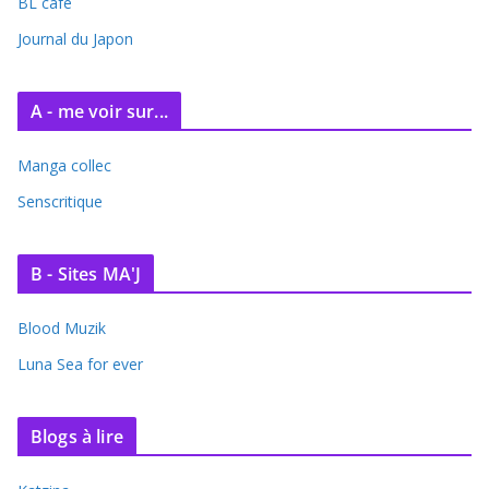
BL café
Journal du Japon
A - me voir sur...
Manga collec
Senscritique
B - Sites MA'J
Blood Muzik
Luna Sea for ever
Blogs à lire