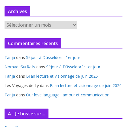
Archives
A
r
c
Commentaires récents
h
i
Tanja
dans
Séjour à Düsseldorf : 1er jour
v
e
NomadeSurRails
dans
Séjour à Düsseldorf : 1er jour
s
Tanja
dans
Bilan lecture et visionnage de juin 2026
Les Voyages de Ly
dans
Bilan lecture et visionnage de juin 2026
Tanja
dans
Our love language : amour et communication
A - Je bosse sur...