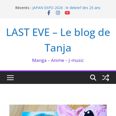
Passer
Récents :
JAPAN EXPO 2026 : le debrief des 25 ans
au
Bilan lecture et visionnage de juillet 2026
contenu
Ma collection BANANA FISH
I’m not in love de Zeniko Sumiya
LAST EVE – Le blog de
Enomoto n’est pas un ange
Tanja
Manga – Anime – J-music