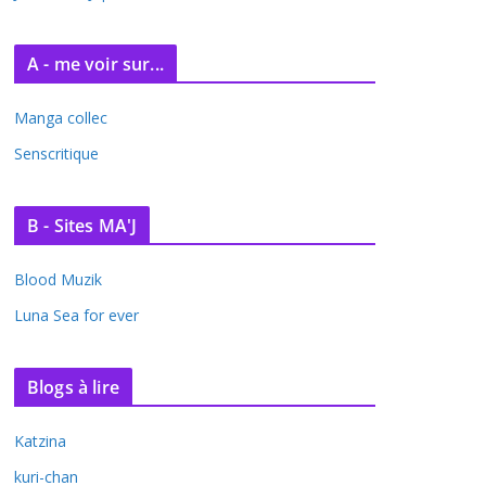
A - me voir sur...
Manga collec
Senscritique
B - Sites MA'J
Blood Muzik
Luna Sea for ever
Blogs à lire
Katzina
kuri-chan