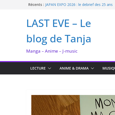
Passer
Récents :
JAPAN EXPO 2026 : le debrief des 25 ans
Bilan lecture et visionnage de juillet 2026
au
Ma collection BANANA FISH
contenu
LAST EVE – Le
I’m not in love de Zeniko Sumiya
Enomoto n’est pas un ange
blog de Tanja
Manga – Anime – J-music
LECTURE
ANIME & DRAMA
MUSIQ