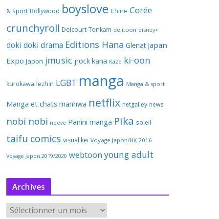
boyslove
Corée
& sport
Bollywood
Chine
crunchyroll
Delcourt-Tonkam
delitoon
disney+
Editions Hana
doki doki
drama
Japan
Glenat
jmusic
ki-oon
Expo
jrock
kana
Japon
Kaze
manga
LGBT
kurokawa
lezhin
Manga & sport
netflix
Manga et chats
manhwa
netgalley
news
Pika
nobi nobi
Panini manga
soleil
noeve
taifu comics
visual kei
Voyage Japon/HK 2016
young adult
webtoon
Voyage Japon 2019/2020
Archives
A