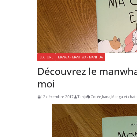
LECTURE
MANGA - MANHWA - MANHUA
Découvrez le manwha 
moi
12 décembre 2017
Tanja
Corée
,
kana
,
Manga et chat