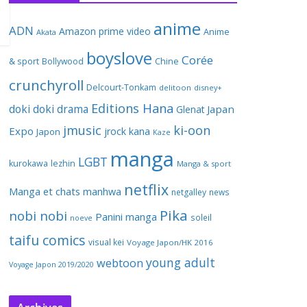
anime
ADN
Amazon prime video
Anime
Akata
boyslove
Corée
& sport
Bollywood
Chine
crunchyroll
Delcourt-Tonkam
delitoon
disney+
Editions Hana
doki doki
drama
Japan
Glenat
jmusic
ki-oon
Expo
jrock
kana
Japon
Kaze
manga
LGBT
kurokawa
lezhin
Manga & sport
netflix
Manga et chats
manhwa
netgalley
news
Pika
nobi nobi
Panini manga
soleil
noeve
taifu comics
visual kei
Voyage Japon/HK 2016
young adult
webtoon
Voyage Japon 2019/2020