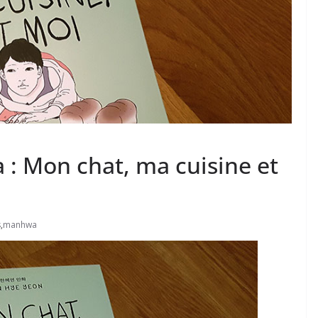
: Mon chat, ma cuisine et
s
,
manhwa