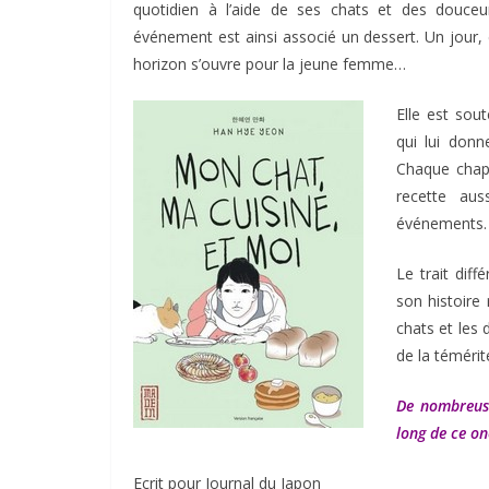
quotidien à l’aide de ses chats et des douceur
événement est ainsi associé un dessert. Un jour, e
horizon s’ouvre pour la jeune femme…
Elle est sou
qui lui donn
Chaque chapi
recette au
événements.
Le trait diff
son histoire 
chats et les 
de la témérit
De nombreuse
long de ce on
Ecrit pour Journal du Japon