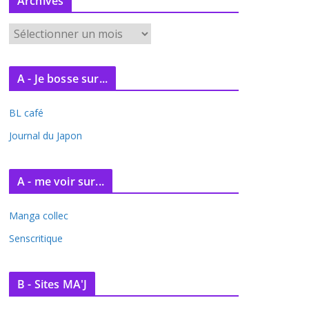
Archives
A
r
c
A - Je bosse sur...
h
i
BL café
v
e
Journal du Japon
s
A - me voir sur...
Manga collec
Senscritique
B - Sites MA'J