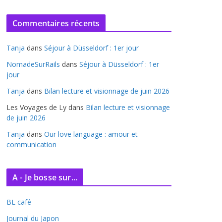
r
c
Commentaires récents
h
i
Tanja
dans
Séjour à Düsseldorf : 1er jour
v
e
NomadeSurRails
dans
Séjour à Düsseldorf : 1er
jour
s
Tanja
dans
Bilan lecture et visionnage de juin 2026
Les Voyages de Ly
dans
Bilan lecture et visionnage
de juin 2026
Tanja
dans
Our love language : amour et
communication
A - Je bosse sur...
BL café
Journal du Japon