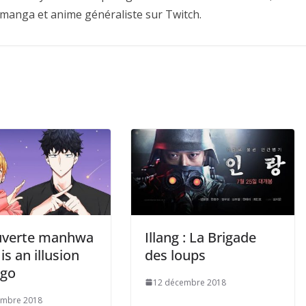
 manga et anime généraliste sur Twitch.
uverte manhwa
Illang : La Brigade
 is an illusion
des loups
rgo
12 décembre 2018
embre 2018