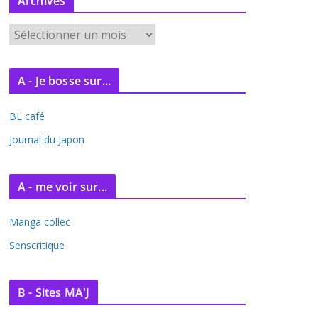
Archives
A
r
c
A - Je bosse sur...
h
i
BL café
v
e
Journal du Japon
s
A - me voir sur...
Manga collec
Senscritique
B - Sites MA'J