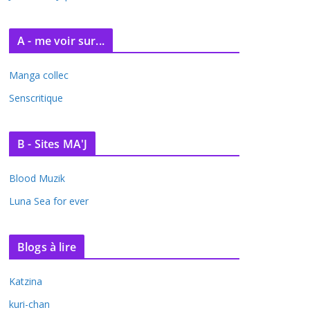
A - me voir sur...
Manga collec
Senscritique
B - Sites MA'J
Blood Muzik
Luna Sea for ever
Blogs à lire
Katzina
kuri-chan