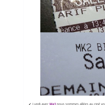
✔︎ Lundi avec
Ma’J
nous sommes allées au ciné vo