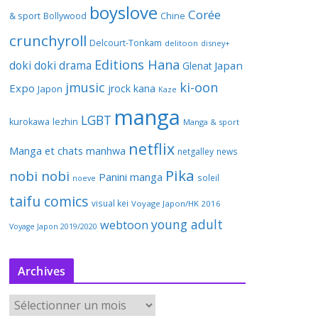
boyslove
Corée
& sport
Bollywood
Chine
crunchyroll
Delcourt-Tonkam
delitoon
disney+
Editions Hana
doki doki
drama
Japan
Glenat
jmusic
ki-oon
Expo
jrock
kana
Japon
Kaze
manga
LGBT
kurokawa
lezhin
Manga & sport
netflix
Manga et chats
manhwa
netgalley
news
Pika
nobi nobi
Panini manga
soleil
noeve
taifu comics
visual kei
Voyage Japon/HK 2016
young adult
webtoon
Voyage Japon 2019/2020
Archives
A