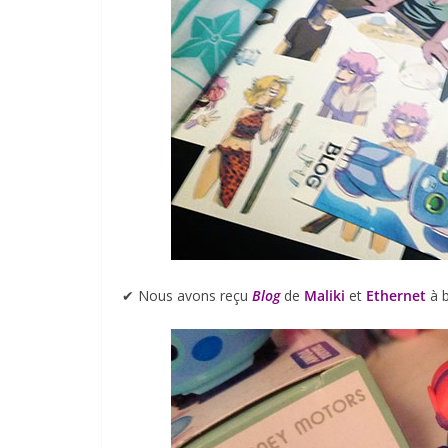
✔︎ Nous avons reçu
Blog
de
Maliki
et
Ethernet
à b