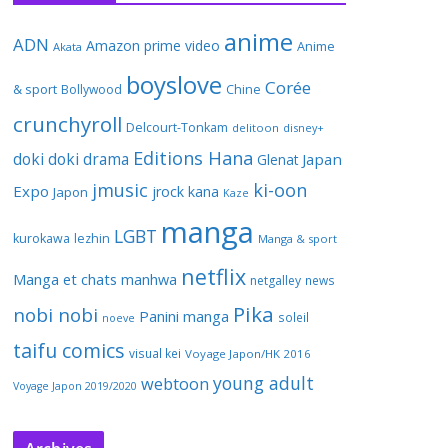
anime
ADN
Amazon prime video
Anime
Akata
boyslove
Corée
& sport
Bollywood
Chine
crunchyroll
Delcourt-Tonkam
delitoon
disney+
Editions Hana
doki doki
drama
Japan
Glenat
jmusic
ki-oon
Expo
jrock
kana
Japon
Kaze
manga
LGBT
kurokawa
lezhin
Manga & sport
netflix
Manga et chats
manhwa
netgalley
news
Pika
nobi nobi
Panini manga
soleil
noeve
taifu comics
visual kei
Voyage Japon/HK 2016
young adult
webtoon
Voyage Japon 2019/2020