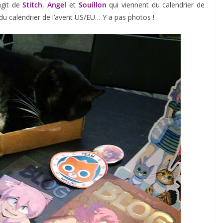
agit de
Stitch
,
Angel
et
Souillon
qui viennent du calendrier de
 du calendrier de l’avent US/EU… Y a pas photos !