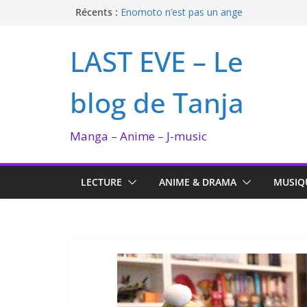
Passer
Récents :
Enomoto n’est pas un ange
QUEEN BEE enflamme le Bataclan
au
Bilan lecture et visionnage de juillet 2026
contenu
LAST EVE – Le
Ma collection BANANA FISH
I’m not in love de Zeniko Sumiya
blog de Tanja
Manga – Anime – J-music
LECTURE
ANIME & DRAMA
MUSIQ