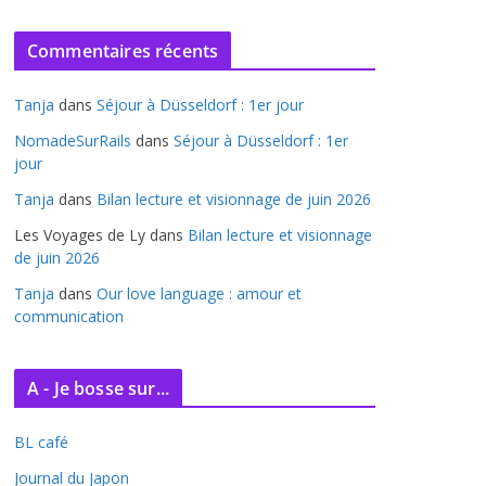
r
c
Commentaires récents
h
i
Tanja
dans
Séjour à Düsseldorf : 1er jour
v
e
NomadeSurRails
dans
Séjour à Düsseldorf : 1er
jour
s
Tanja
dans
Bilan lecture et visionnage de juin 2026
Les Voyages de Ly
dans
Bilan lecture et visionnage
de juin 2026
Tanja
dans
Our love language : amour et
communication
A - Je bosse sur...
BL café
Journal du Japon