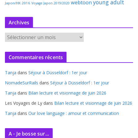
young adult
webtoon
Japon/HK 2016
Voyage Japon 2019/2020
Archives
A
r
c
Commentaires récents
h
i
Tanja
dans
Séjour à Düsseldorf : 1er jour
v
e
NomadeSurRails
dans
Séjour à Düsseldorf : 1er jour
s
Tanja
dans
Bilan lecture et visionnage de juin 2026
Les Voyages de Ly
dans
Bilan lecture et visionnage de juin 2026
Tanja
dans
Our love language : amour et communication
A - Je bosse sur...