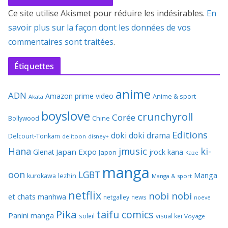
Ce site utilise Akismet pour réduire les indésirables.
En
savoir plus sur la façon dont les données de vos
commentaires sont traitées
.
Étiquettes
anime
ADN
Amazon prime video
Anime & sport
Akata
boyslove
crunchyroll
Corée
Bollywood
Chine
Editions
doki doki
drama
Delcourt-Tonkam
delitoon
disney+
Hana
jmusic
ki-
Japan Expo
Glenat
jrock
kana
Japon
Kaze
manga
oon
LGBT
Manga
kurokawa
lezhin
Manga & sport
netflix
nobi nobi
et chats
manhwa
netgalley
news
noeve
Pika
taifu comics
Panini manga
soleil
visual kei
Voyage