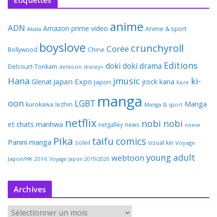
Étiquettes
anime
ADN
Amazon prime video
Anime & sport
Akata
boyslove
crunchyroll
Corée
Bollywood
Chine
Editions
doki doki
drama
Delcourt-Tonkam
delitoon
disney+
Hana
jmusic
ki-
Japan Expo
Glenat
jrock
kana
Japon
Kaze
manga
oon
LGBT
Manga
kurokawa
lezhin
Manga & sport
netflix
nobi nobi
et chats
manhwa
netgalley
news
noeve
Pika
taifu comics
Panini manga
soleil
visual kei
Voyage
young adult
webtoon
Japon/HK 2016
Voyage Japon 2019/2020
Archives
A