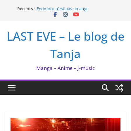
Passer
Récents :
Enomoto n’est pas un ange
au
QUEEN BEE enflamme le Bataclan
contenu
Bilan lecture et visionnage de juillet 2026
Ma collection BANANA FISH
LAST EVE – Le blog de
I’m not in love de Zeniko Sumiya
Tanja
Manga – Anime – J-music