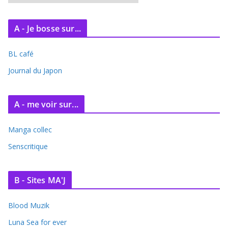
r
c
A - Je bosse sur...
h
i
BL café
v
e
Journal du Japon
s
A - me voir sur...
Manga collec
Senscritique
B - Sites MA'J
Blood Muzik
Luna Sea for ever