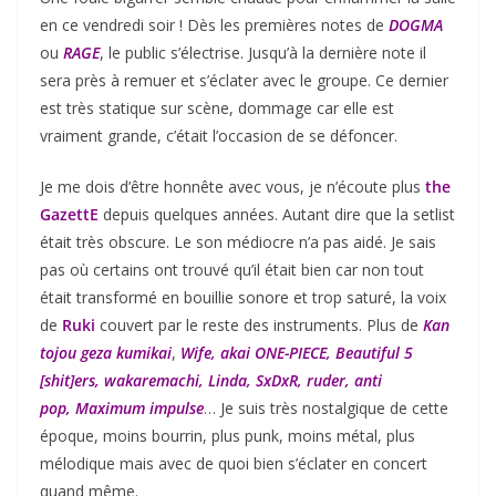
en ce vendredi soir ! Dès les premières notes de
DOGMA
ou
RAGE
, le public s’électrise. Jusqu’à la dernière note il
sera près à remuer et s’éclater avec le groupe. Ce dernier
est très statique sur scène, dommage car elle est
vraiment grande, c’était l’occasion de se défoncer.
Je me dois d’être honnête avec vous, je n’écoute plus
the
GazettE
depuis quelques années. Autant dire que la setlist
était très obscure. Le son médiocre n’a pas aidé. Je sais
pas où certains ont trouvé qu’il était bien car non tout
était transformé en bouillie sonore et trop saturé, la voix
de
Ruki
couvert par le reste des instruments. Plus de
Kan
tojou geza kumikai
,
Wife, akai ONE-PIECE, Beautiful 5
[shit]ers, wakaremachi, Linda, SxDxR, ruder, anti
pop, Maximum impulse
… Je suis très nostalgique de cette
époque, moins bourrin, plus punk, moins métal, plus
mélodique mais avec de quoi bien s’éclater en concert
quand même.