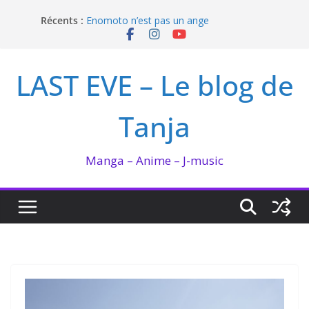
Passer
I’m not in love de Zeniko Sumiya
Récents :
au
Enomoto n’est pas un ange
QUEEN BEE enflamme le Bataclan
contenu
Bilan lecture et visionnage de juillet 2026
LAST EVE – Le blog de
Ma collection BANANA FISH
Tanja
Manga – Anime – J-music