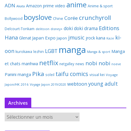
anime
ADN
Amazon prime video
Anime & sport
Akata
boyslove
crunchyroll
Corée
Bollywood
Chine
Editions
doki doki
drama
Delcourt-Tonkam
delitoon
disney+
Hana
jmusic
ki-
Japan Expo
Glenat
jrock
kana
Japon
Kaze
manga
oon
LGBT
Manga
kurokawa
lezhin
Manga & sport
netflix
nobi nobi
et chats
manhwa
netgalley
news
noeve
Pika
taifu comics
Panini manga
soleil
visual kei
Voyage
young adult
webtoon
Japon/HK 2016
Voyage Japon 2019/2020
Archives
A
r
c