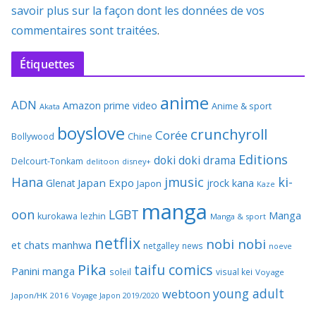
savoir plus sur la façon dont les données de vos
commentaires sont traitées
.
Étiquettes
anime
ADN
Amazon prime video
Anime & sport
Akata
boyslove
crunchyroll
Corée
Bollywood
Chine
Editions
doki doki
drama
Delcourt-Tonkam
delitoon
disney+
Hana
jmusic
ki-
Japan Expo
Glenat
jrock
kana
Japon
Kaze
manga
oon
LGBT
Manga
kurokawa
lezhin
Manga & sport
netflix
nobi nobi
et chats
manhwa
netgalley
news
noeve
Pika
taifu comics
Panini manga
soleil
visual kei
Voyage
young adult
webtoon
Japon/HK 2016
Voyage Japon 2019/2020