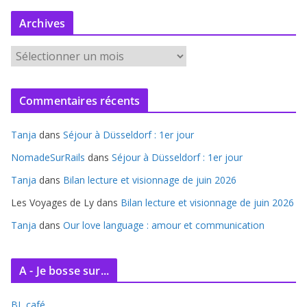
Archives
A
r
c
Commentaires récents
h
i
Tanja
dans
Séjour à Düsseldorf : 1er jour
v
e
NomadeSurRails
dans
Séjour à Düsseldorf : 1er jour
s
Tanja
dans
Bilan lecture et visionnage de juin 2026
Les Voyages de Ly
dans
Bilan lecture et visionnage de juin 2026
Tanja
dans
Our love language : amour et communication
A - Je bosse sur...
BL café