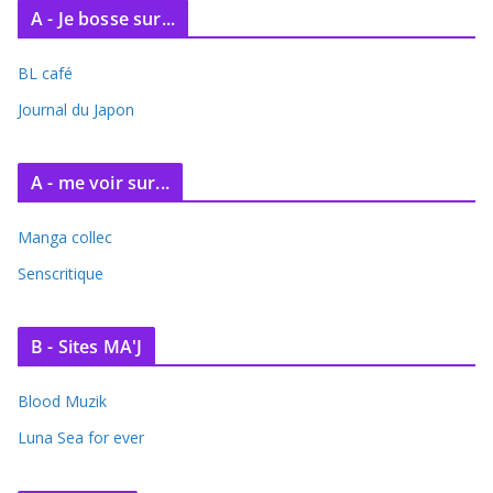
A - Je bosse sur...
h
i
BL café
v
e
Journal du Japon
s
A - me voir sur...
Manga collec
Senscritique
B - Sites MA'J
Blood Muzik
Luna Sea for ever