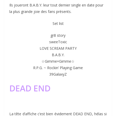
Ils joueront B.A.B.Y. leur tout dernier single en date pour
la plus grande joie des fans présents.
Set list
gr8 story
sweeToxic
LOVE SCREAM PARTY
B.A.B.Y.
☆Gimme×Gimme☆
R.P.G. ~ Rockin’ Playing Game
39GalaxyZ
DEAD END
La tête d’affiche c’est bien évidement DEAD END, hélas si