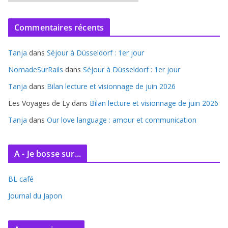
r
c
Commentaires récents
h
i
Tanja
dans
Séjour à Düsseldorf : 1er jour
v
e
NomadeSurRails
dans
Séjour à Düsseldorf : 1er jour
s
Tanja
dans
Bilan lecture et visionnage de juin 2026
Les Voyages de Ly
dans
Bilan lecture et visionnage de juin 2026
Tanja
dans
Our love language : amour et communication
A - Je bosse sur...
BL café
Journal du Japon