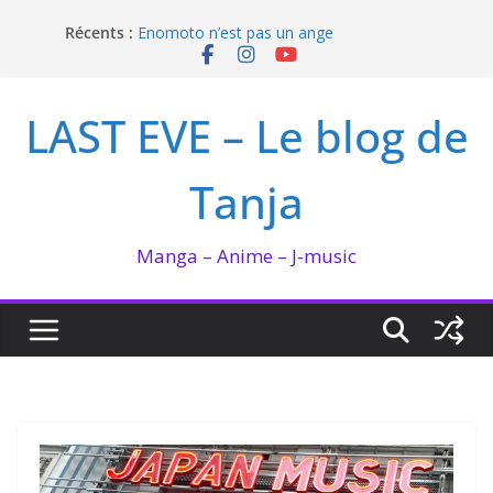
Passer
Récents :
Enomoto n’est pas un ange
au
QUEEN BEE enflamme le Bataclan
contenu
Bilan lecture et visionnage de juillet 2026
Ma collection BANANA FISH
LAST EVE – Le blog de
I’m not in love de Zeniko Sumiya
Tanja
Manga – Anime – J-music