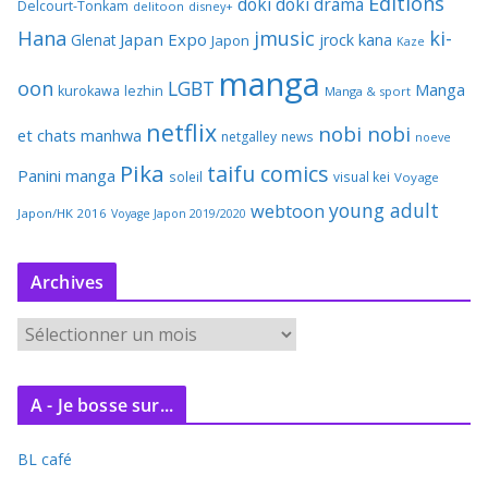
Editions
doki doki
drama
Delcourt-Tonkam
delitoon
disney+
Hana
jmusic
ki-
Japan Expo
Glenat
jrock
kana
Japon
Kaze
manga
oon
LGBT
Manga
kurokawa
lezhin
Manga & sport
netflix
nobi nobi
et chats
manhwa
netgalley
news
noeve
Pika
taifu comics
Panini manga
soleil
visual kei
Voyage
young adult
webtoon
Japon/HK 2016
Voyage Japon 2019/2020
Archives
A
r
c
A - Je bosse sur...
h
i
BL café
v