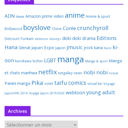
anime
ADN
Amazon prime video
Anime & sport
Akata
boyslove
crunchyroll
Corée
Bollywood
Chine
Editions
doki doki
drama
Delcourt-Tonkam
delitoon
disney+
Hana
jmusic
ki-
Japan Expo
Glenat
jrock
kana
Japon
Kaze
manga
oon
LGBT
Manga
kurokawa
lezhin
Manga & sport
netflix
nobi nobi
et chats
manhwa
netgalley
news
noeve
Pika
taifu comics
Panini manga
soleil
visual kei
Voyage
young adult
webtoon
Japon/HK 2016
Voyage Japon 2019/2020
Archives
A