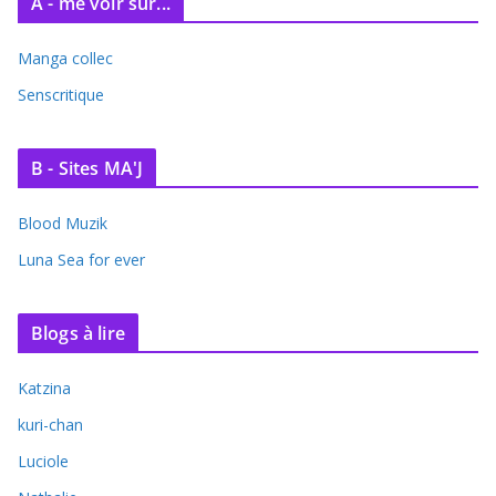
A - me voir sur...
Manga collec
Senscritique
B - Sites MA'J
Blood Muzik
Luna Sea for ever
Blogs à lire
Katzina
kuri-chan
Luciole