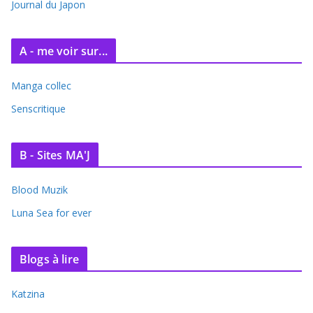
e
Journal du Japon
s
A - me voir sur...
Manga collec
Senscritique
B - Sites MA'J
Blood Muzik
Luna Sea for ever
Blogs à lire
Katzina