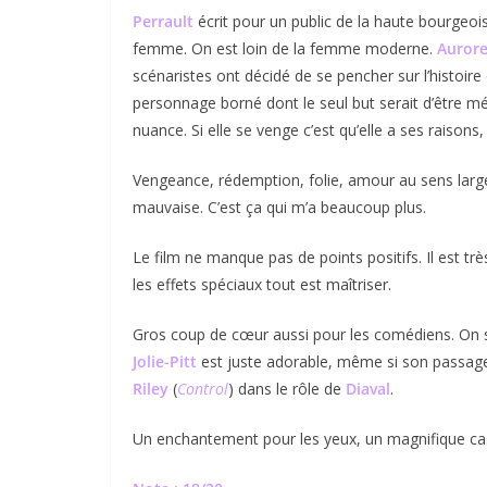
Perrault
écrit pour un public de la haute bourgeois
femme. On est loin de la femme moderne.
Auror
scénaristes ont décidé de se pencher sur l’histoire
personnage borné dont le seul but serait d’être m
nuance. Si elle se venge c’est qu’elle a ses raisons,
Vengeance, rédemption, folie, amour au sens lar
mauvaise. C’est ça qui m’a beaucoup plus.
Le film ne manque pas de points positifs. Il est tr
les effets spéciaux tout est maîtriser.
Gros coup de cœur aussi pour les comédiens. On s
Jolie-Pitt
est juste adorable, même si son passage e
Riley
(
Control
) dans le rôle de
Diaval
.
Un enchantement pour les yeux, un magnifique cast