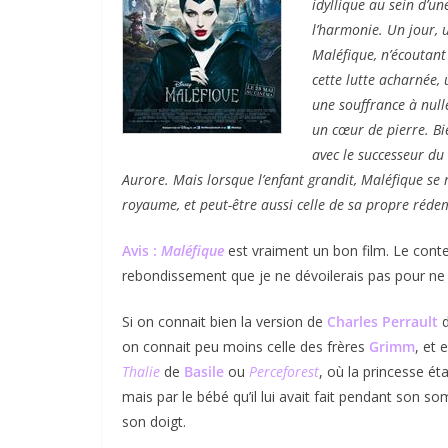
idyllique au sein d’u
l’harmonie. Un jour, 
Maléfique, n’écoutant 
cette lutte acharnée, 
une souffrance à null
un cœur de pierre. Bi
avec le successeur du 
Aurore. Mais lorsque l’enfant grandit, Maléfique se 
royaume, et peut-être aussi celle de sa propre réd
Avis :
Maléfique
est vraiment un bon film. Le conte
rebondissement que je ne dévoilerais pas pour ne 
Si on connait bien la version de
Charles Perrault
d
on connait peu moins celle des frères
Grimm
, et 
Thalie
de
Basile
ou
Perceforest
, où la princesse ét
mais par le bébé qu’il lui avait fait pendant son somm
son doigt.