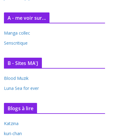
A - me voir sur...
Manga collec
Senscritique
B - Sites MA'J
Blood Muzik
Luna Sea for ever
Blogs à lire
Katzina
kuri-chan