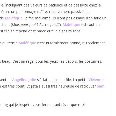
ie, inculquant des valeurs de patience et de passivité chez la
e
étant un personnage naïf et relativement passive, les
 de
Maléfique
, la fée mal aimé. Ils n’ont pas essayé d’en faire un
échant (
Mais pourquoi ? Parce que !!!
).
Maléfique
est tout en
 si elle se repend c’est parce qu’elle a ses raisons.
ge du terme
Maléfique
n’est ni totalement bonne, ni totalement
ès beau, c’est un régal pour les yeux : es décors, les costumes,
ent qu’
Angelina Jolie
s’éclate dans ce rôle. La petite
Vivienne
st très court. Et j’étais aussi très heureuse de retrouver
Sam
ing qui je l’espère vous fera autant rêver que moi.