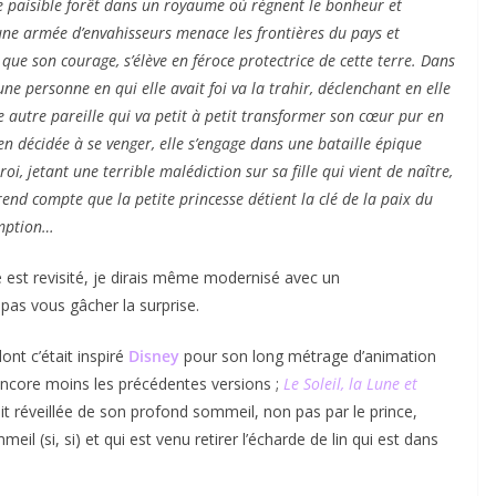
ne paisible forêt dans un royaume où règnent le bonheur et
une armée d’envahisseurs menace les frontières du pays et
que son courage, s’élève en féroce protectrice de cette terre. Dans
une personne en qui elle avait foi va la trahir, déclenchant en elle
e autre pareille qui va petit à petit transformer son cœur pur en
en décidée à se venger, elle s’engage dans une bataille épique
roi, jetant une terrible malédiction sur sa fille qui vient de naître,
rend compte que la petite princesse détient la clé de la paix du
emption…
 est revisité, je dirais même modernisé avec un
pas vous gâcher la surprise.
ont c’était inspiré
Disney
pour son long métrage d’animation
encore moins les précédentes versions ;
Le Soleil, la Lune et
ait réveillée de son profond sommeil, non pas par le prince,
eil (si, si) et qui est venu retirer l’écharde de lin qui est dans