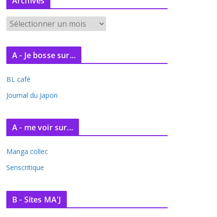
Archives
A
r
c
A - Je bosse sur...
h
i
BL café
v
e
Journal du Japon
s
A - me voir sur...
Manga collec
Senscritique
B - Sites MA'J