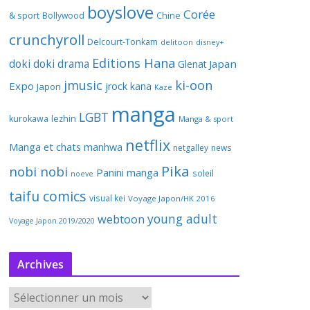
boyslove
Corée
& sport
Bollywood
Chine
crunchyroll
Delcourt-Tonkam
delitoon
disney+
Editions Hana
doki doki
drama
Japan
Glenat
jmusic
ki-oon
Expo
jrock
kana
Japon
Kaze
manga
LGBT
kurokawa
lezhin
Manga & sport
netflix
Manga et chats
manhwa
netgalley
news
Pika
nobi nobi
Panini manga
soleil
noeve
taifu comics
visual kei
Voyage Japon/HK 2016
young adult
webtoon
Voyage Japon 2019/2020
Archives
A