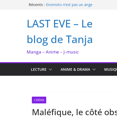
Passer
Récents :
Enomoto n’est pas un ange
QUEEN BEE enflamme le Bataclan
au
Bilan lecture et visionnage de juillet 2026
contenu
LAST EVE – Le
Ma collection BANANA FISH
I’m not in love de Zeniko Sumiya
blog de Tanja
Manga – Anime – J-music
LECTURE
ANIME & DRAMA
MUSIQ
CINÉMA
Maléfique, le côté ob