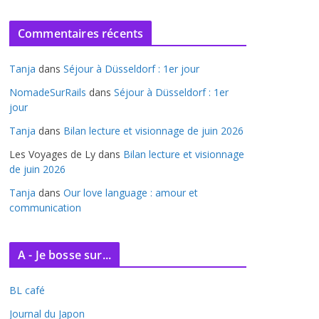
r
c
Commentaires récents
h
i
Tanja
dans
Séjour à Düsseldorf : 1er jour
v
e
NomadeSurRails
dans
Séjour à Düsseldorf : 1er
jour
s
Tanja
dans
Bilan lecture et visionnage de juin 2026
Les Voyages de Ly
dans
Bilan lecture et visionnage
de juin 2026
Tanja
dans
Our love language : amour et
communication
A - Je bosse sur...
BL café
Journal du Japon