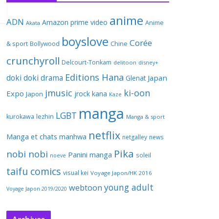
anime
ADN
Amazon prime video
Anime
Akata
boyslove
Corée
& sport
Bollywood
Chine
crunchyroll
Delcourt-Tonkam
delitoon
disney+
Editions Hana
doki doki
drama
Japan
Glenat
jmusic
ki-oon
Expo
jrock
kana
Japon
Kaze
manga
LGBT
kurokawa
lezhin
Manga & sport
netflix
Manga et chats
manhwa
netgalley
news
Pika
nobi nobi
Panini manga
soleil
noeve
taifu comics
visual kei
Voyage Japon/HK 2016
young adult
webtoon
Voyage Japon 2019/2020