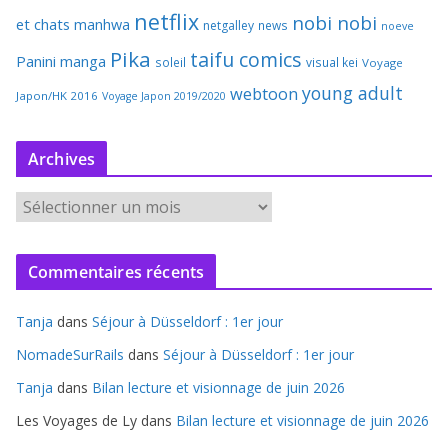
netflix
nobi nobi
et chats
manhwa
netgalley
news
noeve
Pika
taifu comics
Panini manga
soleil
visual kei
Voyage
young adult
webtoon
Japon/HK 2016
Voyage Japon 2019/2020
Archives
A
r
c
Commentaires récents
h
i
Tanja
dans
Séjour à Düsseldorf : 1er jour
v
e
NomadeSurRails
dans
Séjour à Düsseldorf : 1er jour
s
Tanja
dans
Bilan lecture et visionnage de juin 2026
Les Voyages de Ly
dans
Bilan lecture et visionnage de juin 2026