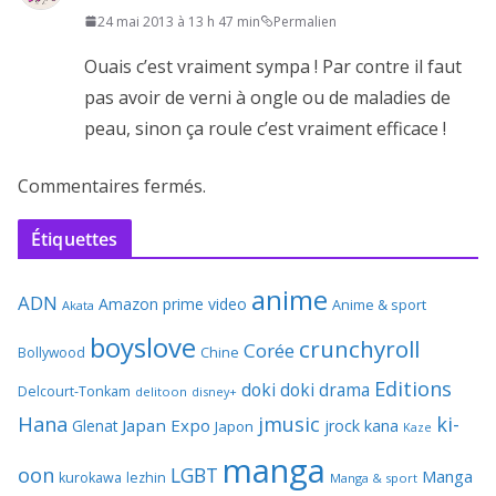
24 mai 2013 à 13 h 47 min
Permalien
Ouais c’est vraiment sympa ! Par contre il faut
pas avoir de verni à ongle ou de maladies de
peau, sinon ça roule c’est vraiment efficace !
Commentaires fermés.
Étiquettes
anime
ADN
Amazon prime video
Anime & sport
Akata
boyslove
crunchyroll
Corée
Bollywood
Chine
Editions
doki doki
drama
Delcourt-Tonkam
delitoon
disney+
Hana
jmusic
ki-
Japan Expo
Glenat
jrock
kana
Japon
Kaze
manga
oon
LGBT
Manga
kurokawa
lezhin
Manga & sport