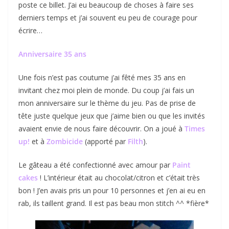
poste ce billet. J’ai eu beaucoup de choses à faire ses
derniers temps et j’ai souvent eu peu de courage pour
écrire…
Anniversaire 35 ans
Une fois n’est pas coutume j’ai fêté mes 35 ans en
invitant chez moi plein de monde. Du coup j’ai fais un
mon anniversaire sur le thème du jeu. Pas de prise de
tête juste quelque jeux que j’aime bien ou que les invités
avaient envie de nous faire découvrir. On a joué à
Times
up!
et à
Zombicide
(apporté par
Filth
).
Le gâteau a été confectionné avec amour par
Paint
cakes
! L’intérieur était au chocolat/citron et c’était très
bon ! J’en avais pris un pour 10 personnes et j’en ai eu en
rab, ils taillent grand. Il est pas beau mon stitch ^^ *fière*