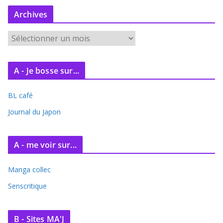
Archives
A
r
c
A - Je bosse sur...
h
i
BL café
v
e
Journal du Japon
s
A - me voir sur...
Manga collec
Senscritique
B - Sites MA'J