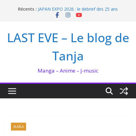
Passer
Récents :
JAPAN EXPO 2026 : le debrief des 25 ans
au
Bilan lecture et visionnage de juillet 2026
contenu
Ma collection BANANA FISH
I’m not in love de Zeniko Sumiya
LAST EVE – Le blog de
Enomoto n’est pas un ange
Tanja
Manga – Anime – J-music
BLABLA