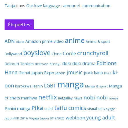
Tanja
dans
Our love language : amour et communication
Étiquettes
anime
ADN
Amazon prime video
Anime & sport
Akata
boyslove
crunchyroll
Corée
Bollywood
Chine
Editions
doki doki
drama
Delcourt-Tonkam
delitoon
disney+
Hana
jmusic
ki-
Japan Expo
Glenat
jrock
kana
Japon
Kaze
manga
oon
LGBT
Manga
kurokawa
lezhin
Manga & sport
netflix
nobi nobi
et chats
manhwa
netgalley
news
noeve
Pika
taifu comics
Panini manga
soleil
visual kei
Voyage
young adult
webtoon
Japon/HK 2016
Voyage Japon 2019/2020