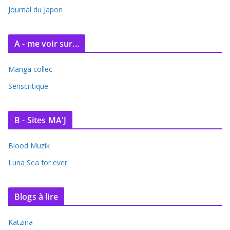
e
Journal du Japon
s
A - me voir sur...
Manga collec
Senscritique
B - Sites MA'J
Blood Muzik
Luna Sea for ever
Blogs à lire
Katzina