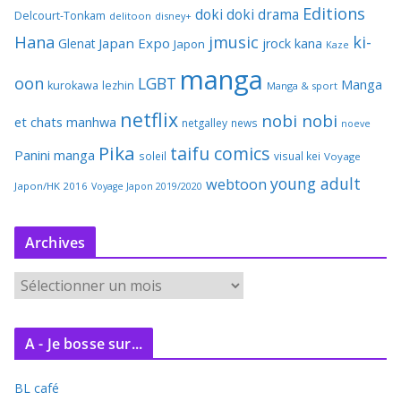
Editions
doki doki
drama
Delcourt-Tonkam
delitoon
disney+
Hana
jmusic
ki-
Japan Expo
Glenat
jrock
kana
Japon
Kaze
manga
oon
LGBT
Manga
kurokawa
lezhin
Manga & sport
netflix
nobi nobi
et chats
manhwa
netgalley
news
noeve
Pika
taifu comics
Panini manga
soleil
visual kei
Voyage
young adult
webtoon
Japon/HK 2016
Voyage Japon 2019/2020
Archives
A
r
c
A - Je bosse sur...
h
i
BL café
v