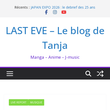
Passer
Récents :
JAPAN EXPO 2026 : le debrief des 25 ans
au
Bilan lecture et visionnage de juillet 2026
contenu
Ma collection BANANA FISH
I’m not in love de Zeniko Sumiya
LAST EVE – Le blog de
Enomoto n’est pas un ange
Tanja
Manga – Anime – J-music
LIVE REPORT
MUSIQUE