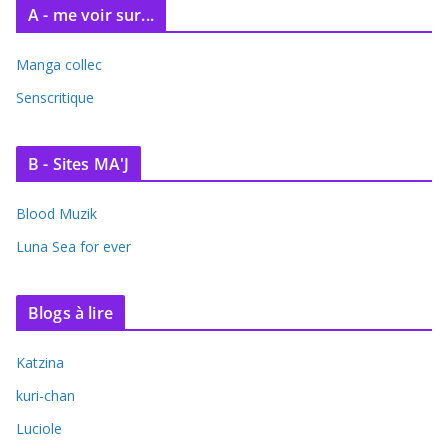
A - me voir sur...
Manga collec
Senscritique
B - Sites MA'J
Blood Muzik
Luna Sea for ever
Blogs à lire
Katzina
kuri-chan
Luciole