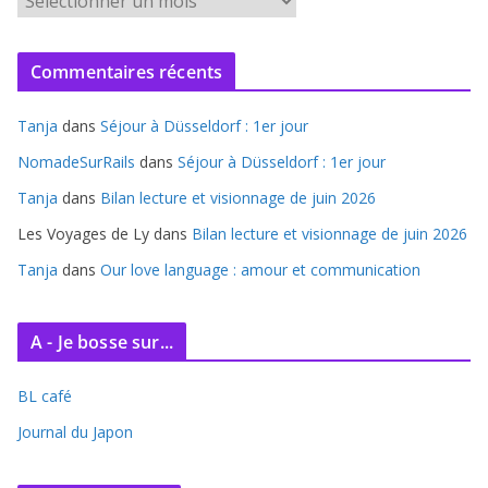
r
c
Commentaires récents
h
i
Tanja
dans
Séjour à Düsseldorf : 1er jour
v
e
NomadeSurRails
dans
Séjour à Düsseldorf : 1er jour
s
Tanja
dans
Bilan lecture et visionnage de juin 2026
Les Voyages de Ly
dans
Bilan lecture et visionnage de juin 2026
Tanja
dans
Our love language : amour et communication
A - Je bosse sur...
BL café
Journal du Japon