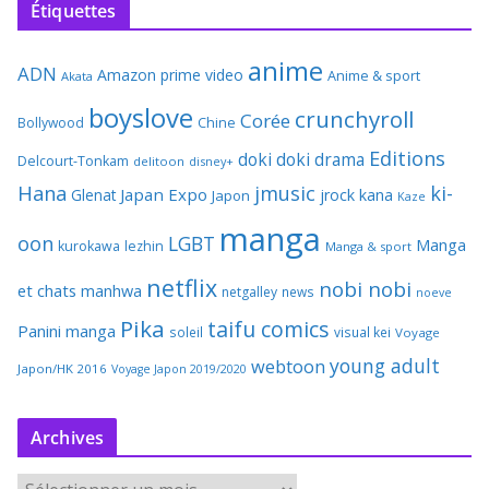
Étiquettes
anime
ADN
Amazon prime video
Anime & sport
Akata
boyslove
crunchyroll
Corée
Bollywood
Chine
Editions
doki doki
drama
Delcourt-Tonkam
delitoon
disney+
Hana
jmusic
ki-
Japan Expo
Glenat
jrock
kana
Japon
Kaze
manga
oon
LGBT
Manga
kurokawa
lezhin
Manga & sport
netflix
nobi nobi
et chats
manhwa
netgalley
news
noeve
Pika
taifu comics
Panini manga
soleil
visual kei
Voyage
young adult
webtoon
Japon/HK 2016
Voyage Japon 2019/2020
Archives
A