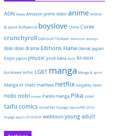
anime
ADN
Amazon prime video
Anime
Akata
boyslove
Corée
& sport
Bollywood
Chine
crunchyroll
Delcourt-Tonkam
delitoon
disney+
Editions Hana
doki doki
drama
Japan
Glenat
jmusic
ki-oon
Expo
jrock
kana
Japon
Kaze
manga
LGBT
kurokawa
lezhin
Manga & sport
netflix
Manga et chats
manhwa
netgalley
news
Pika
nobi nobi
Panini manga
soleil
noeve
taifu comics
visual kei
Voyage Japon/HK 2016
young adult
webtoon
Voyage Japon 2019/2020