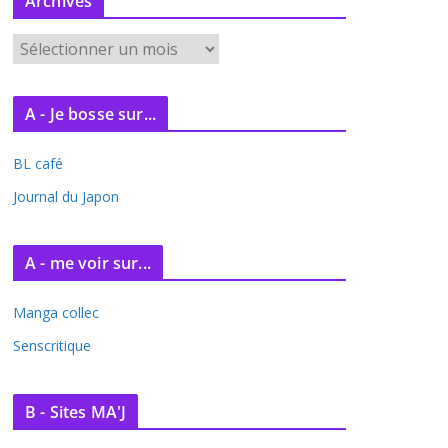
Archives
A
r
c
A - Je bosse sur...
h
i
BL café
v
e
Journal du Japon
s
A - me voir sur...
Manga collec
Senscritique
B - Sites MA'J