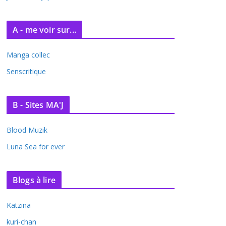
A - me voir sur...
Manga collec
Senscritique
B - Sites MA'J
Blood Muzik
Luna Sea for ever
Blogs à lire
Katzina
kuri-chan