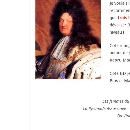
Je voulais 
recommence 
que
trois l
dévaliser
B
niveau !
Côté manga
autant de 
Kaoru Mor
Côté BD je
Pins
et
Ma
Les femmes du 
La Pyramide Assassinée – 
Da Vin