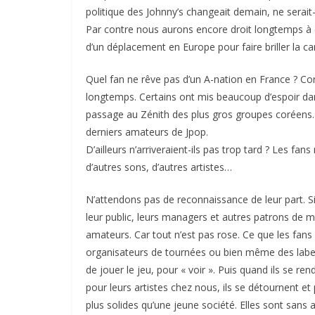
politique des Johnny’s changeait demain, ne serait
Par contre nous aurons encore droit longtemps à de
d’un déplacement en Europe pour faire briller la c
Quel fan ne rêve pas d’un A-nation en France ? Conn
longtemps. Certains ont mis beaucoup d’espoir dans
passage au Zénith des plus gros groupes coréens. 
derniers amateurs de Jpop.
D’ailleurs n’arriveraient-ils pas trop tard ? Les f
d’autres sons, d’autres artistes…
N’attendons pas de reconnaissance de leur part. Si
leur public, leurs managers et autres patrons de 
amateurs. Car tout n’est pas rose. Ce que les fans
organisateurs de tournées ou bien même des label
de jouer le jeu, pour « voir ». Puis quand ils se re
pour leurs artistes chez nous, ils se détournent et
plus solides qu’une jeune société. Elles sont san