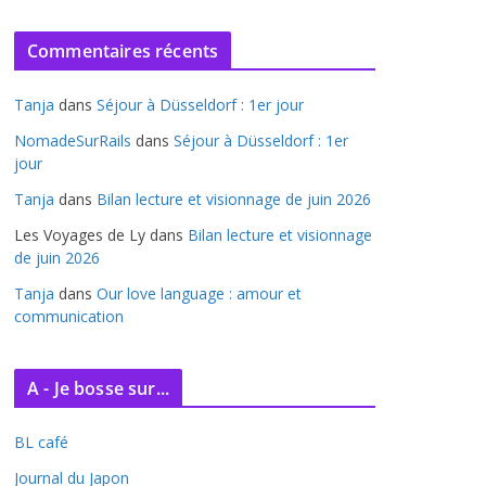
r
c
Commentaires récents
h
i
Tanja
dans
Séjour à Düsseldorf : 1er jour
v
e
NomadeSurRails
dans
Séjour à Düsseldorf : 1er
jour
s
Tanja
dans
Bilan lecture et visionnage de juin 2026
Les Voyages de Ly
dans
Bilan lecture et visionnage
de juin 2026
Tanja
dans
Our love language : amour et
communication
A - Je bosse sur...
BL café
Journal du Japon