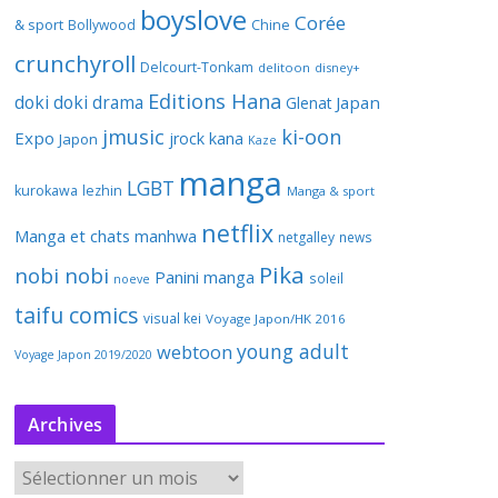
boyslove
Corée
& sport
Bollywood
Chine
crunchyroll
Delcourt-Tonkam
delitoon
disney+
Editions Hana
doki doki
drama
Japan
Glenat
jmusic
ki-oon
Expo
jrock
kana
Japon
Kaze
manga
LGBT
kurokawa
lezhin
Manga & sport
netflix
Manga et chats
manhwa
netgalley
news
Pika
nobi nobi
Panini manga
soleil
noeve
taifu comics
visual kei
Voyage Japon/HK 2016
young adult
webtoon
Voyage Japon 2019/2020
Archives
A