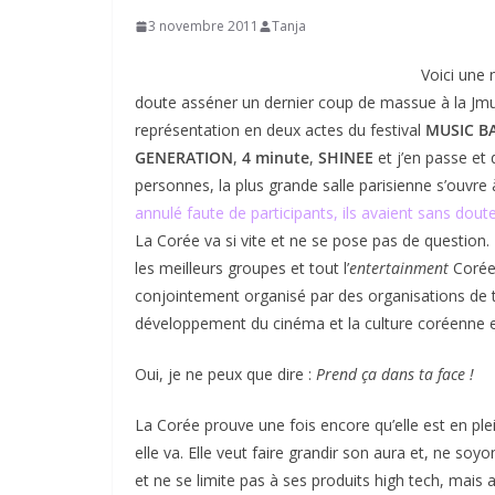
3 novembre 2011
Tanja
Voici une 
doute asséner un dernier coup de massue à la Jmusi
représentation en deux actes du festival
MUSIC B
GENERATION
,
4 minute
,
SHINEE
et j’en passe et
personnes, la plus grande salle parisienne s’ouvre
annulé faute de participants, ils avaient sans dou
La Corée va si vite et ne se pose pas de question
les meilleurs groupes et tout l’
entertainment
Coréen
conjointement organisé par des organisations de t
développement du cinéma et la culture coréenne e
Oui, je ne peux que dire :
Prend ça dans ta face !
La Corée prouve une fois encore qu’elle est en plei
elle va. Elle veut faire grandir son aura et, ne soy
et ne se limite pas à ses produits high tech, mais a