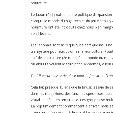
nourriture…
Le Japon n’a jamais eu cette politique d’expansion e
conquis le monde du high tech et du jeu vidéo il y 
nourriture ont été introduits chez nous bien malg
soleil levant.
Les japonais sont fiers quelques part que nous nous
un mystère pour eux qu’on aime leur culture. Pour
soif de leur culture (2e marché au monde du manga !
ou alors ils veulent le faire par eux-mêmes, à leur
Y a-t-il encore assez de place pour la Jmusic en Fran
Cela fait presque 15 ans que la Jmusic essaie de se
dans les magazines, des fanzines spécialisés, puis 
visual kei débutent en France. Les groupes se mul
La pop timidement commencent a arriver, mais se
créent pour l’occasion. Si le visual kei se prête au