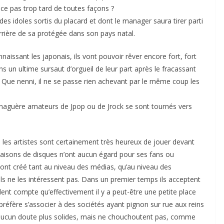
-ce pas trop tard de toutes façons ?
s idoles sortis du placard et dont le manager saura tirer parti
arrière de sa protégée dans son pays natal.
aissant les japonais, ils vont pouvoir rêver encore fort, fort
 un ultime sursaut d’orgueil de leur part après le fracassant
Que nenni, il ne se passe rien achevant par le même coup les
ans naguère amateurs de Jpop ou de Jrock se sont tournés vers
 les artistes sont certainement très heureux de jouer devant
maisons de disques n’ont aucun égard pour ses fans ou
 ont créé tant au niveau des médias, qu’au niveau des
s ne les intéressent pas. Dans un premier temps ils acceptent
ndent compte qu’effectivement il y a peut-être une petite place
 préfère s’associer à des sociétés ayant pignon sur rue aux reins
s aucun doute plus solides, mais ne chouchoutent pas, comme