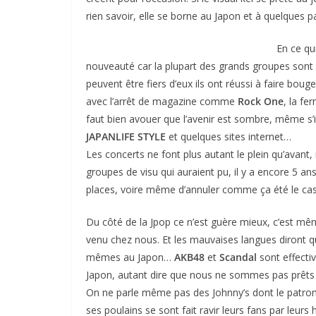
rien savoir, elle se borne au Japon et à quelques pa
En ce qu
nouveauté car la plupart des grands groupes sont
peuvent être fiers d’eux ils ont réussi à faire bo
avec l’arrêt de magazine comme
Rock One
, la fe
faut bien avouer que l’avenir est sombre, même s’
JAPANLIFE STYLE
et quelques sites internet…
Les concerts ne font plus autant le plein qu’ava
groupes de visu qui auraient pu, il y a encore 5 an
places, voire même d’annuler comme ça été le cas
Du côté de la Jpop ce n’est guère mieux, c’est mêm
venu chez nous. Et les mauvaises langues diront qu
mêmes au Japon…
AKB48
et
Scandal
sont effect
Japon, autant dire que nous ne sommes pas prêts 
On ne parle même pas des Johnny’s dont le patron 
ses poulains se sont fait ravir leurs fans par le