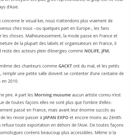
ys d’Asie.
i concerne le visual kei, nous n’attendons plus vraiment de
 venus chez nous –ou quelques part en Europe-, les fans
uger les choses. Malheureusement, la mode passe en France et
rmeture de la plupart des labels et organisateurs en France, il
il reste des acteurs plein d’énergies comme
NOLIFE
,
JFM
,
nt, même des chanteurs comme
GACKT
ont du mal, et les petits
s, remplir une petite salle doivent se contenter d’une centaine de
 en 2010.
e pire. A part les
Morning musume
aucun artiste connu n’est
e de toutes façons elles ne sont plus que l’ombre d’elles-
ivement passé en France, mais avant leur énorme succès au
de les revoir passer à
JAPAN EXPO
et encore moins au Zénith.
refuse toute exportation en dehors de l’Asie. De toutes façons
urs homologues coréens beaucoup plus accessibles. Même si la