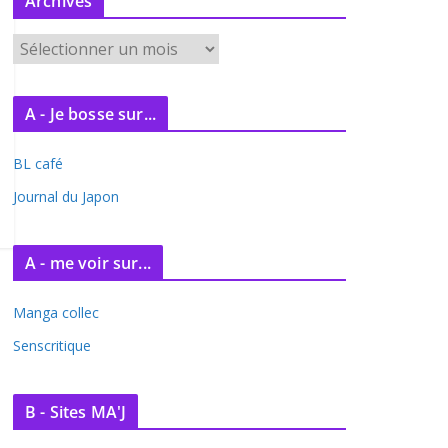
Archives
A
r
c
A - Je bosse sur...
h
i
BL café
v
e
Journal du Japon
s
A - me voir sur...
Manga collec
Senscritique
B - Sites MA'J