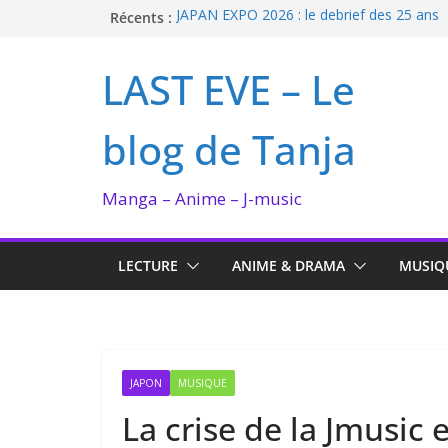
Passer
Récents :
JAPAN EXPO 2026 : le debrief des 25 ans
Bilan lecture et visionnage de juillet 2026
au
Ma collection BANANA FISH
contenu
LAST EVE – Le
I’m not in love de Zeniko Sumiya
Enomoto n’est pas un ange
blog de Tanja
Manga – Anime – J-music
LECTURE
ANIME & DRAMA
MUSIQ
JAPON
MUSIQUE
La crise de la Jmusic 