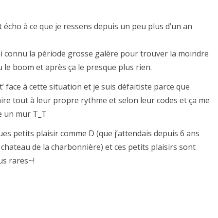
it écho à ce que je ressens depuis un peu plus d’un an
j’ai connu la période grosse galère pour trouver la moindre
u le boom et après ça le presque plus rien.
face à cette situation et je suis défaitiste parce que
aire tout à leur propre rythme et selon leur codes et ça me
re un mur T_T
ues petits plaisir comme D (que j’attendais depuis 6 ans
u chateau de la charbonnière) et ces petits plaisirs sont
us rares~!