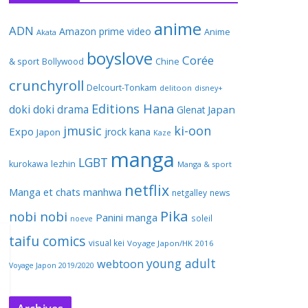
anime
ADN
Amazon prime video
Anime
Akata
boyslove
Corée
& sport
Bollywood
Chine
crunchyroll
Delcourt-Tonkam
delitoon
disney+
Editions Hana
doki doki
drama
Japan
Glenat
jmusic
ki-oon
Expo
jrock
kana
Japon
Kaze
manga
LGBT
kurokawa
lezhin
Manga & sport
netflix
Manga et chats
manhwa
netgalley
news
Pika
nobi nobi
Panini manga
soleil
noeve
taifu comics
visual kei
Voyage Japon/HK 2016
young adult
webtoon
Voyage Japon 2019/2020