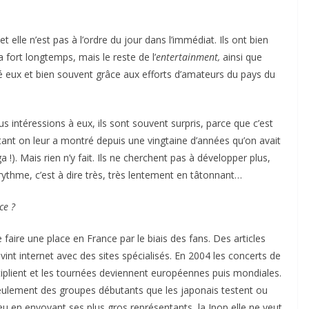
t elle n’est pas à l’ordre du jour dans l’immédiat. Ils ont bien
a fort longtemps, mais le reste de l’
entertainment,
ainsi que
ré eux et bien souvent grâce aux efforts d’amateurs du pays du
 intéressions à eux, ils sont souvent surpris, parce que c’est
tant on leur a montré depuis une vingtaine d’années qu’on avait
). Mais rien n’y fait. Ils ne cherchent pas à développer plus,
 rythme, c’est à dire très, très lentement en tâtonnant…
ce ?
 faire une place en France par le biais des fans. Des articles
vint internet avec des sites spécialisés. En 2004 les concerts de
tiplient et les tournées deviennent européennes puis mondiales.
ulement des groupes débutants que les japonais testent ou
 jeu en envoyant ses plus gros représentants, la Jpop elle ne veut