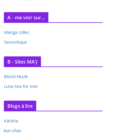
A - me voir sur...
Manga collec
Senscritique
B - Sites MA'J
Blood Muzik
Luna Sea for ever
Blogs à lire
Katzina
kuri-chan